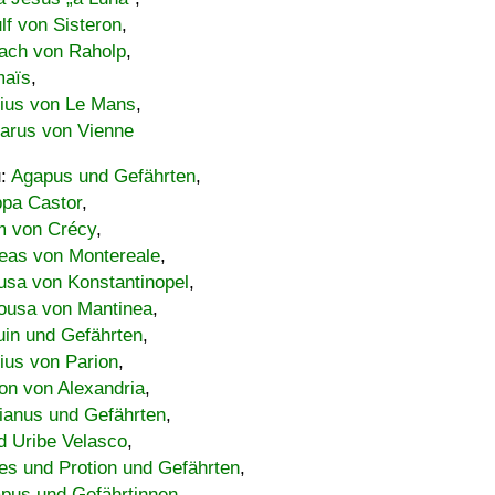
lf von Sisteron
,
ach von Raholp
,
maïs
,
bius von Le Mans
,
carus von Vienne
u:
Agapus und Gefährten
,
ppa Castor
,
 von Crécy
,
eas von Montereale
,
usa von Konstantinopel
,
ousa von Mantinea
,
uin und Gefährten
,
lius von Parion
,
on von Alexandria
,
ianus und Gefährten
,
d Uribe Velasco
,
s und Protion und Gefährten
,
pus und Gefährtinnen
,