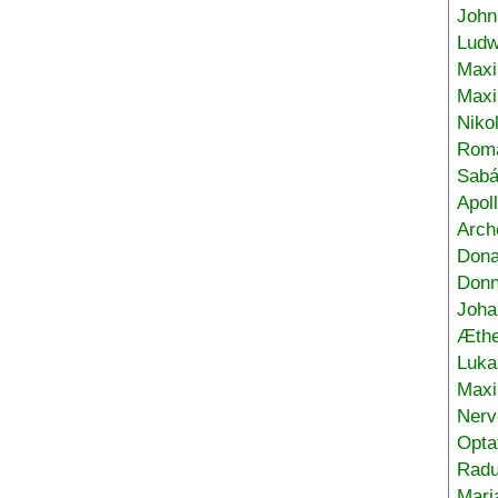
John
Ludw
Maxi
Max
Niko
Roma
Sabá
Apol
Arch
Don
Donn
Joha
Æthe
Luka
Max
Nerv
Opta
Radu
Mari