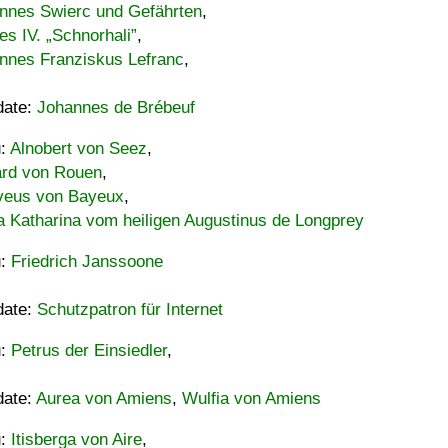
nnes Swierc und Gefährten
,
es IV. „Schnorhali”
,
nnes Franziskus Lefranc
,
date:
Johannes de Brébeuf
u:
Alnobert von Seez
,
ard von Rouen
,
eus von Bayeux
,
a Katharina vom heiligen Augustinus de Longprey
u:
Friedrich Janssoone
date:
Schutzpatron für Internet
u:
Petrus der Einsiedler
,
date:
Aurea von Amiens
,
Wulfia von Amiens
u:
Itisberga von Aire
,