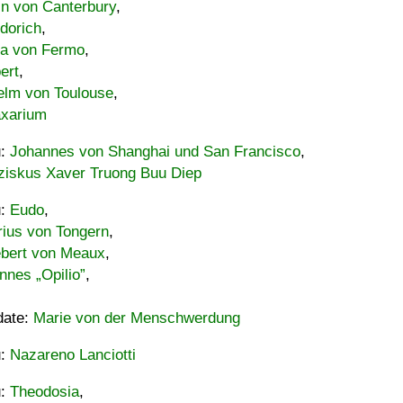
in von Canterbury
,
dorich
,
ia von Fermo
,
ert
,
elm von Toulouse
,
xarium
u:
Johannes von Shanghai und San Francisco
,
ziskus Xaver Truong Buu Diep
u:
Eudo
,
rius von Tongern
,
ebert von Meaux
,
nnes „Opilio”
,
date:
Marie von der Menschwerdung
u:
Nazareno Lanciotti
u:
Theodosia
,