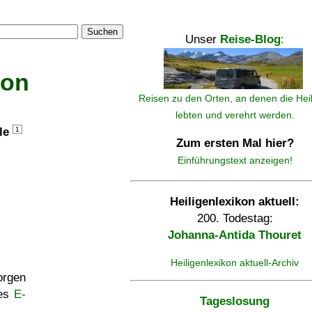
Suchen
Unser
Reise-Blog
:
kon
Reisen zu den Orten, an denen die Hei
lebten und verehrt werden.
lle
1
Zum ersten Mal hier?
Einführungstext anzeigen!
Heiligenlexikon aktuell:
200. Todestag:
Johanna-Antida Thouret
Heiligenlexikon aktuell-Archiv
rgen
ses
E-
Tageslosung