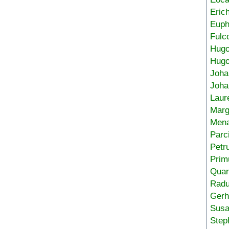
Eric
Euph
Fulc
Hug
Hugo
Joha
Joha
Laur
Marg
Mena
Parc
Petr
Prim
Quar
Radu
Gerh
Sus
Step