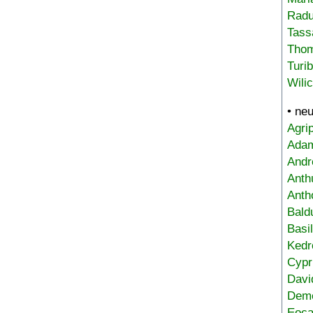
Radu
Tass
Tho
Turi
Wili
• ne
Agri
Adam
Andr
Anth
Anth
Bald
Basi
Kedr
Cypr
Davi
Deme
Eoca