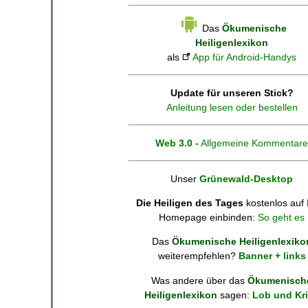
Das
Ökumenische
Heiligenlexikon
als
App für Android-Handys
Update für unseren Stick?
Anleitung lesen oder bestellen
Web 3.0
-
Allgemeine Kommentare
Unser
Grünewald-Desktop
Die Heiligen des Tages
kostenlos auf 
Homepage einbinden:
So geht es
Das
Ökumenische Heiligenlexiko
weiterempfehlen?
Banner + links
Was andere über das
Ökumenisch
Heiligenlexikon
sagen:
Lob und Kri