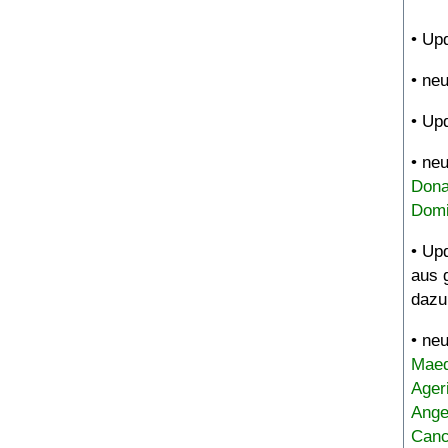
• Up
• ne
• Up
• ne
Dona
Domi
• Up
aus 
dazu
• ne
Maed
Ager
Ange
Canc