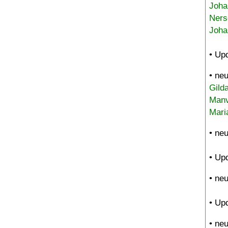
Joha
Ners
Joha
• Up
• ne
Gild
Manv
Mari
• ne
• Up
• ne
• Up
• ne