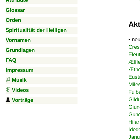
Attribute
Glossar
Orden
Akt
Spiritualität der Heiligen
• ne
Vornamen
Cres
Grundlagen
Eleu
FAQ
Ælfl
Æthe
Impressum
Eust
Musik
Mile
Videos
Fulb
Gild
Vorträge
Giun
Gund
Hilar
Ided
Janu