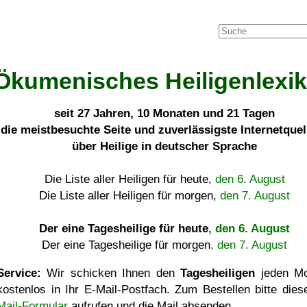
Ökumenisches Heiligenlexi
seit
27 Jahren, 10 Monaten und 21 Tagen
die meistbesuchte Seite und zuverlässigste Internetque
über Heilige in deutscher Sprache
Die Liste aller Heiligen für heute,
den 6. August
Die Liste aller Heiligen für morgen,
den 7. August
Der eine Tagesheilige für heute
, den 6. August
Der eine Tagesheilige für morgen
, den 7. August
Service:
Wir schicken Ihnen den
Tagesheiligen
jeden Mo
kostenlos in Ihr E-Mail-Postfach. Zum Bestellen bitte die
Mail-Formular
aufrufen und die Mail absenden.