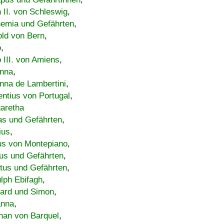
h II. von Schleswig
,
emia und Gefährten
,
old von Bern
,
o
,
 III. von Amiens
,
nna
,
nna de Lambertini
,
entius von Portugal
,
aretha
s und Gefährten
,
ius
,
us von Montepiano
,
us und Gefährten
,
tus und Gefährten
,
lph Ebifagh
,
ard und Simon
,
anna
,
han von Barquel
,