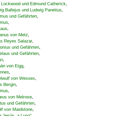
 Lockwood und Edmund Catherick
,
ig Ballejus und Ludwig Panetius
,
mus und Gefährten
,
imus
,
laus
,
nus von Metz
,
s Reyes Salazar
,
lonius und Gefährten
,
elaus und Gefährten
,
an
,
án von Eigg
,
nnes
,
lwulf von Wessex
,
s Bergin
,
imus
,
eus von Melrose
,
tus und Gefährten
,
lf von Maidstone
,
a Jesús „a Luna”
,