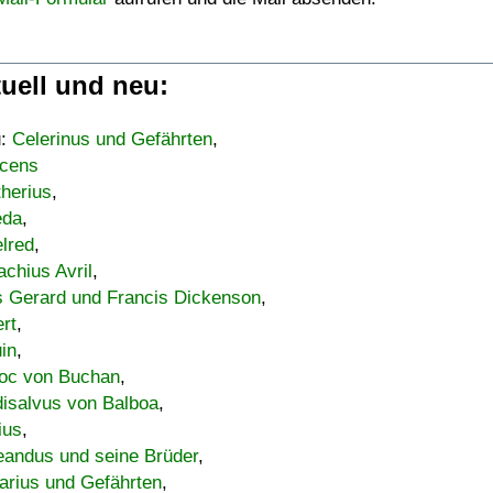
uell und neu:
u:
Celerinus und Gefährten
,
cens
therius
,
eda
,
lred
,
achius Avril
,
s Gerard und Francis Dickenson
,
ert
,
uin
,
oc von Buchan
,
isalvus von Balboa
,
ius
,
eandus und seine Brüder
,
arius und Gefährten
,