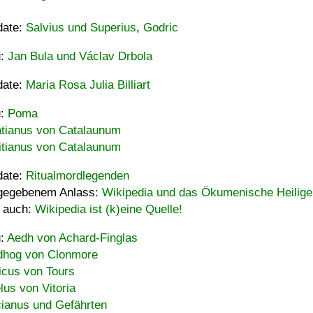
date:
Salvius und Superius
,
Godric
u:
Jan Bula und Václav Drbola
date:
Maria Rosa Julia Billiart
u:
Poma
tianus von Catalaunum
tianus von Catalaunum
date:
Ritualmordlegenden
gegebenem Anlass:
Wikipedia und das Ökumenische Heilige
 auch:
Wikipedia ist (k)eine Quelle!
u:
Aedh von Achard-Finglas
hog von Clonmore
icus von Tours
lus von Vitoria
ianus und Gefährten