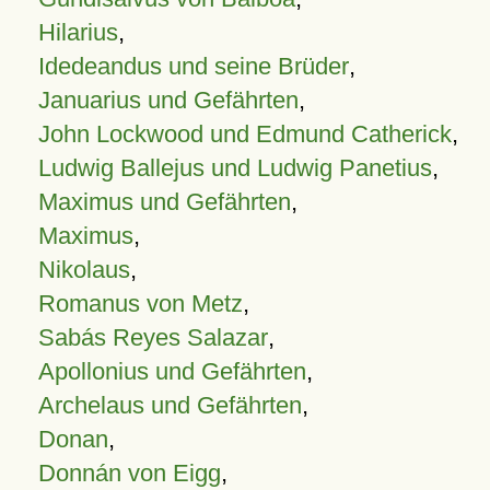
Hilarius
,
Idedeandus und seine Brüder
,
Januarius und Gefährten
,
John Lockwood und Edmund Catherick
,
Ludwig Ballejus und Ludwig Panetius
,
Maximus und Gefährten
,
Maximus
,
Nikolaus
,
Romanus von Metz
,
Sabás Reyes Salazar
,
Apollonius und Gefährten
,
Archelaus und Gefährten
,
Donan
,
Donnán von Eigg
,