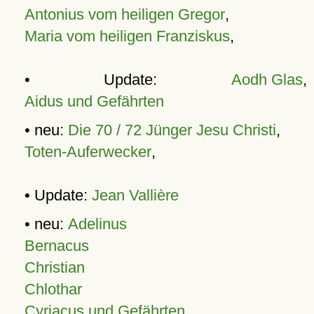
Antonius vom heiligen Gregor
,
Maria vom heiligen Franziskus
,
• Update:
Aodh Glas
,
Aidus und Gefährten
• neu:
Die 70 / 72 Jünger Jesu Christi
,
Toten-Auferwecker
,
• Update:
Jean Vallière
• neu:
Adelinus
Bernacus
Christian
Chlothar
Cyriacus und Gefährten