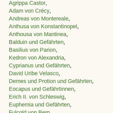
Agrippa Castor
,
Adam von Crécy
,
Andreas von Montereale
,
Anthusa von Konstantinopel
,
Anthousa von Mantinea
,
Balduin und Gefährten
,
Basilius von Parion
,
Kedron von Alexandria
,
Cyprianus und Gefährten
,
David Uribe Velasco
,
Demes und Protion und Gefährten
,
Eocapus und Gefährtinnen
,
Erich II. von Schleswig
,
Euphemia und Gefährten
,
Fulcold von Bern
,