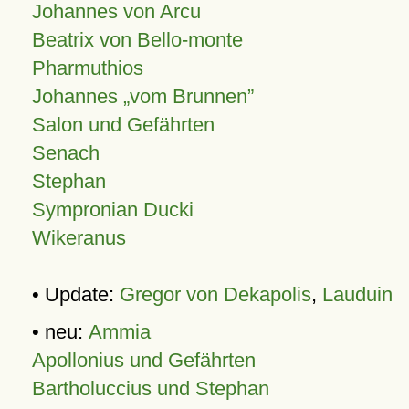
Johannes von Arcu
Beatrix von Bello-monte
Pharmuthios
Johannes
vom Brunnen
Salon und Gefährten
Senach
Stephan
Sympronian Ducki
Wikeranus
• Update:
Gregor von Dekapolis
,
Lauduin
• neu:
Ammia
Apollonius und Gefährten
Bartholuccius und Stephan