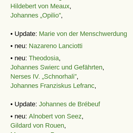
Hildebert von Meaux
,
Johannes „Opilio”
,
• Update:
Marie von der Menschwerdung
• neu:
Nazareno Lanciotti
• neu:
Theodosia
,
Johannes Swierc und Gefährten
,
Nerses IV. „Schnorhali”
,
Johannes Franziskus Lefranc
,
• Update:
Johannes de Brébeuf
• neu:
Alnobert von Seez
,
Gildard von Rouen
,