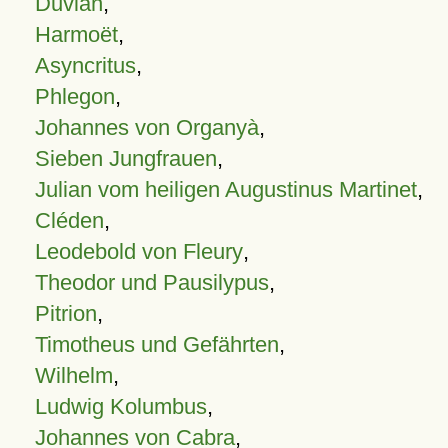
Duvian
,
Harmoët
,
Asyncritus
,
Phlegon
,
Johannes von Organyà
,
Sieben Jungfrauen
,
Julian vom heiligen Augustinus Martinet
,
Cléden
,
Leodebold von Fleury
,
Theodor und Pausilypus
,
Pitrion
,
Timotheus und Gefährten
,
Wilhelm
,
Ludwig Kolumbus
,
Johannes von Cabra
,