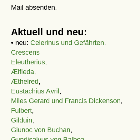
Mail absenden.
Aktuell und neu:
• neu:
Celerinus und Gefährten
,
Crescens
Eleutherius
,
Ælfleda
,
Æthelred
,
Eustachius Avril
,
Miles Gerard und Francis Dickenson
,
Fulbert
,
Gilduin
,
Giunoc von Buchan
,
Gundisalvus von Balboa
,