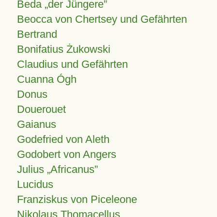
Beda „der Jüngere”
Beocca von Chertsey und Gefährten
Bertrand
Bonifatius Żukowski
Claudius und Gefährten
Cuanna Ógh
Donus
Douerouet
Gaianus
Godefried von Aleth
Godobert von Angers
Julius
Africanus
Lucidus
Franziskus von Piceleone
Nikolaus Thomacellus