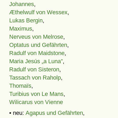
Johannes
,
Æthelwulf von Wessex
,
Lukas Bergin
,
Maximus
,
Nerveus von Melrose
,
Optatus und Gefährten
,
Radulf von Maidstone
,
Maria Jesús „a Luna”
,
Radulf von Sisteron
,
Tassach von Raholp
,
Thomaïs
,
Turibius von Le Mans
,
Wilicarus von Vienne
• neu:
Agapus und Gefährten
,