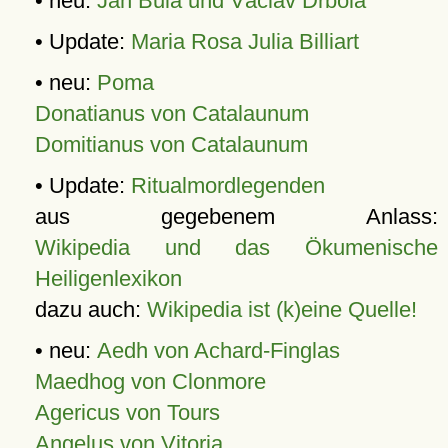
• neu:
Jan Bula und Václav Drbola
• Update:
Maria Rosa Julia Billiart
• neu:
Poma
Donatianus von Catalaunum
Domitianus von Catalaunum
• Update:
Ritualmordlegenden
aus gegebenem Anlass:
Wikipedia und das Ökumenische
Heiligenlexikon
dazu auch:
Wikipedia ist (k)eine Quelle!
• neu:
Aedh von Achard-Finglas
Maedhog von Clonmore
Agericus von Tours
Angelus von Vitoria