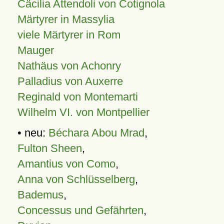
Cäcilia Attendoli von Cotignola
Märtyrer in Massylia
viele Märtyrer in Rom
Mauger
Nathäus von Achonry
Palladius von Auxerre
Reginald von Montemarti
Wilhelm VI. von Montpellier
• neu:
Béchara Abou Mrad
,
Fulton Sheen
,
Amantius von Como
,
Anna von Schlüsselberg
,
Bademus
,
Concessus und Gefährten
,