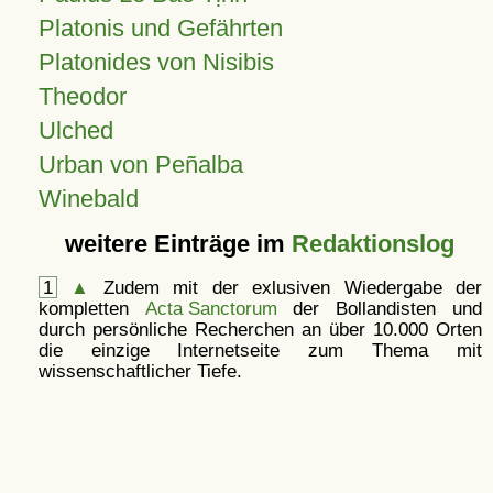
Platonis und Gefährten
Platonides von Nisibis
Theodor
Ulched
Urban von Peñalba
Winebald
weitere Einträge im
Redaktionslog
1
▲
Zudem mit der exlusiven Wiedergabe der
kompletten
Acta Sanctorum
der Bollandisten und
durch persönliche Recherchen an über 10.000 Orten
die einzige Internetseite zum Thema mit
wissenschaftlicher Tiefe.