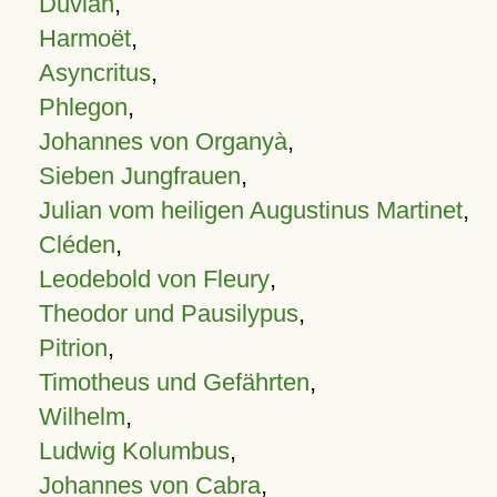
Duvian
,
Harmoët
,
Asyncritus
,
Phlegon
,
Johannes von Organyà
,
Sieben Jungfrauen
,
Julian vom heiligen Augustinus Martinet
,
Cléden
,
Leodebold von Fleury
,
Theodor und Pausilypus
,
Pitrion
,
Timotheus und Gefährten
,
Wilhelm
,
Ludwig Kolumbus
,
Johannes von Cabra
,