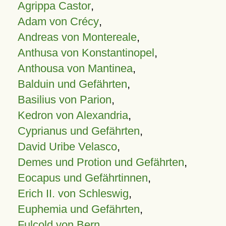
Agrippa Castor
,
Adam von Crécy
,
Andreas von Montereale
,
Anthusa von Konstantinopel
,
Anthousa von Mantinea
,
Balduin und Gefährten
,
Basilius von Parion
,
Kedron von Alexandria
,
Cyprianus und Gefährten
,
David Uribe Velasco
,
Demes und Protion und Gefährten
,
Eocapus und Gefährtinnen
,
Erich II. von Schleswig
,
Euphemia und Gefährten
,
Fulcold von Bern
,