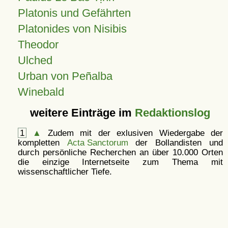
Platonis und Gefährten
Platonides von Nisibis
Theodor
Ulched
Urban von Peñalba
Winebald
weitere Einträge im
Redaktionslog
1
▲
Zudem mit der exlusiven Wiedergabe der
kompletten
Acta Sanctorum
der Bollandisten und
durch persönliche Recherchen an über 10.000 Orten
die einzige Internetseite zum Thema mit
wissenschaftlicher Tiefe.