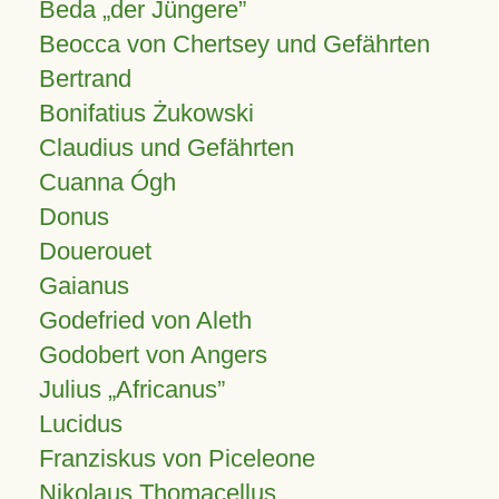
Beda „der Jüngere”
Beocca von Chertsey und Gefährten
Bertrand
Bonifatius Żukowski
Claudius und Gefährten
Cuanna Ógh
Donus
Douerouet
Gaianus
Godefried von Aleth
Godobert von Angers
Julius
Africanus
Lucidus
Franziskus von Piceleone
Nikolaus Thomacellus