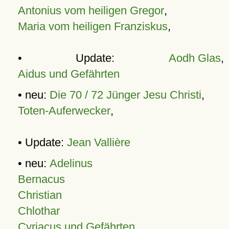
Antonius vom heiligen Gregor
,
Maria vom heiligen Franziskus
,
• Update:
Aodh Glas
,
Aidus und Gefährten
• neu:
Die 70 / 72 Jünger Jesu Christi
,
Toten-Auferwecker
,
• Update:
Jean Vallière
• neu:
Adelinus
Bernacus
Christian
Chlothar
Cyriacus und Gefährten