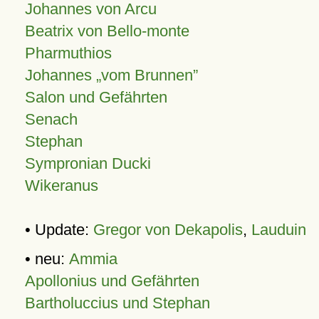
Johannes von Arcu
Beatrix von Bello-monte
Pharmuthios
Johannes
vom Brunnen
Salon und Gefährten
Senach
Stephan
Sympronian Ducki
Wikeranus
• Update:
Gregor von Dekapolis
,
Lauduin
• neu:
Ammia
Apollonius und Gefährten
Bartholuccius und Stephan