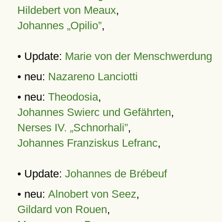
Hildebert von Meaux
,
Johannes „Opilio”
,
• Update:
Marie von der Menschwerdung
• neu:
Nazareno Lanciotti
• neu:
Theodosia
,
Johannes Swierc und Gefährten
,
Nerses IV. „Schnorhali”
,
Johannes Franziskus Lefranc
,
• Update:
Johannes de Brébeuf
• neu:
Alnobert von Seez
,
Gildard von Rouen
,