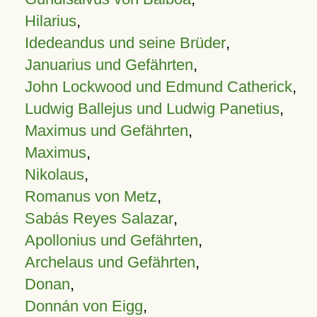
Hilarius
,
Idedeandus und seine Brüder
,
Januarius und Gefährten
,
John Lockwood und Edmund Catherick
,
Ludwig Ballejus und Ludwig Panetius
,
Maximus und Gefährten
,
Maximus
,
Nikolaus
,
Romanus von Metz
,
Sabás Reyes Salazar
,
Apollonius und Gefährten
,
Archelaus und Gefährten
,
Donan
,
Donnán von Eigg
,