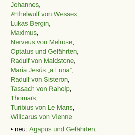
Johannes
,
Æthelwulf von Wessex
,
Lukas Bergin
,
Maximus
,
Nerveus von Melrose
,
Optatus und Gefährten
,
Radulf von Maidstone
,
Maria Jesús „a Luna”
,
Radulf von Sisteron
,
Tassach von Raholp
,
Thomaïs
,
Turibius von Le Mans
,
Wilicarus von Vienne
• neu:
Agapus und Gefährten
,