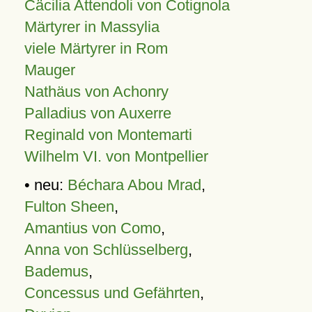
Cäcilia Attendoli von Cotignola
Märtyrer in Massylia
viele Märtyrer in Rom
Mauger
Nathäus von Achonry
Palladius von Auxerre
Reginald von Montemarti
Wilhelm VI. von Montpellier
• neu:
Béchara Abou Mrad
,
Fulton Sheen
,
Amantius von Como
,
Anna von Schlüsselberg
,
Bademus
,
Concessus und Gefährten
,