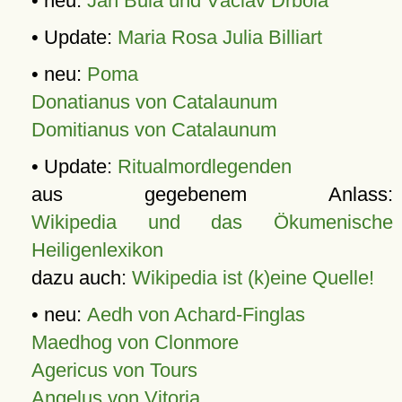
• neu:
Jan Bula und Václav Drbola
• Update:
Maria Rosa Julia Billiart
• neu:
Poma
Donatianus von Catalaunum
Domitianus von Catalaunum
• Update:
Ritualmordlegenden
aus gegebenem Anlass:
Wikipedia und das Ökumenische
Heiligenlexikon
dazu auch:
Wikipedia ist (k)eine Quelle!
• neu:
Aedh von Achard-Finglas
Maedhog von Clonmore
Agericus von Tours
Angelus von Vitoria