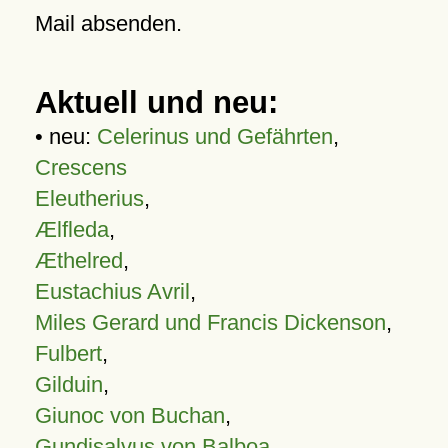
Mail absenden.
Aktuell und neu:
• neu:
Celerinus und Gefährten
,
Crescens
Eleutherius
,
Ælfleda
,
Æthelred
,
Eustachius Avril
,
Miles Gerard und Francis Dickenson
,
Fulbert
,
Gilduin
,
Giunoc von Buchan
,
Gundisalvus von Balboa
,