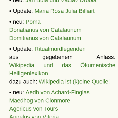
• neu:
Jan Bula und Václav Drbola
• Update:
Maria Rosa Julia Billiart
• neu:
Poma
Donatianus von Catalaunum
Domitianus von Catalaunum
• Update:
Ritualmordlegenden
aus gegebenem Anlass:
Wikipedia und das Ökumenische
Heiligenlexikon
dazu auch:
Wikipedia ist (k)eine Quelle!
• neu:
Aedh von Achard-Finglas
Maedhog von Clonmore
Agericus von Tours
Angelus von Vitoria