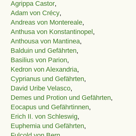
Agrippa Castor
,
Adam von Crécy
,
Andreas von Montereale
,
Anthusa von Konstantinopel
,
Anthousa von Mantinea
,
Balduin und Gefährten
,
Basilius von Parion
,
Kedron von Alexandria
,
Cyprianus und Gefährten
,
David Uribe Velasco
,
Demes und Protion und Gefährten
,
Eocapus und Gefährtinnen
,
Erich II. von Schleswig
,
Euphemia und Gefährten
,
Fulcold von Bern
,