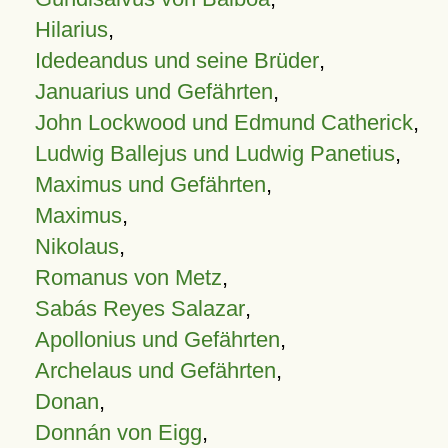
Hilarius
,
Idedeandus und seine Brüder
,
Januarius und Gefährten
,
John Lockwood und Edmund Catherick
,
Ludwig Ballejus und Ludwig Panetius
,
Maximus und Gefährten
,
Maximus
,
Nikolaus
,
Romanus von Metz
,
Sabás Reyes Salazar
,
Apollonius und Gefährten
,
Archelaus und Gefährten
,
Donan
,
Donnán von Eigg
,