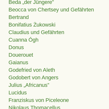
Beda „der Jüngere”
Beocca von Chertsey und Gefährten
Bertrand
Bonifatius Żukowski
Claudius und Gefährten
Cuanna Ógh
Donus
Douerouet
Gaianus
Godefried von Aleth
Godobert von Angers
Julius
Africanus
Lucidus
Franziskus von Piceleone
Nikolaus Thomacellus