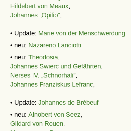
Hildebert von Meaux
,
Johannes „Opilio”
,
• Update:
Marie von der Menschwerdung
• neu:
Nazareno Lanciotti
• neu:
Theodosia
,
Johannes Swierc und Gefährten
,
Nerses IV. „Schnorhali”
,
Johannes Franziskus Lefranc
,
• Update:
Johannes de Brébeuf
• neu:
Alnobert von Seez
,
Gildard von Rouen
,