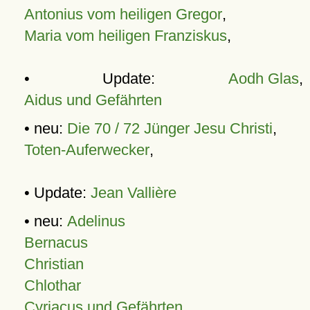
Antonius vom heiligen Gregor
,
Maria vom heiligen Franziskus
,
• Update:
Aodh Glas
,
Aidus und Gefährten
• neu:
Die 70 / 72 Jünger Jesu Christi
,
Toten-Auferwecker
,
• Update:
Jean Vallière
• neu:
Adelinus
Bernacus
Christian
Chlothar
Cyriacus und Gefährten