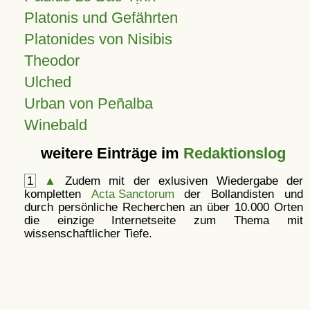
Platonis und Gefährten
Platonides von Nisibis
Theodor
Ulched
Urban von Peñalba
Winebald
weitere Einträge im
Redaktionslog
1
▲
Zudem mit der exlusiven Wiedergabe der
kompletten
Acta Sanctorum
der Bollandisten und
durch persönliche Recherchen an über 10.000 Orten
die einzige Internetseite zum Thema mit
wissenschaftlicher Tiefe.