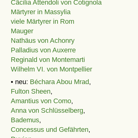
Cäcilia Attendoli von Cotignola
Märtyrer in Massylia
viele Märtyrer in Rom
Mauger
Nathäus von Achonry
Palladius von Auxerre
Reginald von Montemarti
Wilhelm VI. von Montpellier
• neu:
Béchara Abou Mrad
,
Fulton Sheen
,
Amantius von Como
,
Anna von Schlüsselberg
,
Bademus
,
Concessus und Gefährten
,