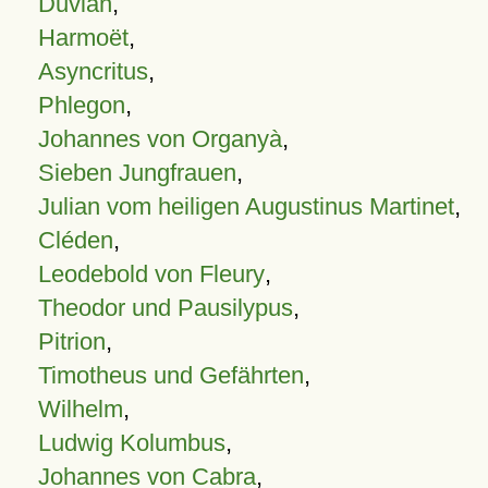
Duvian
,
Harmoët
,
Asyncritus
,
Phlegon
,
Johannes von Organyà
,
Sieben Jungfrauen
,
Julian vom heiligen Augustinus Martinet
,
Cléden
,
Leodebold von Fleury
,
Theodor und Pausilypus
,
Pitrion
,
Timotheus und Gefährten
,
Wilhelm
,
Ludwig Kolumbus
,
Johannes von Cabra
,