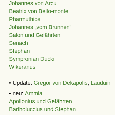
Johannes von Arcu
Beatrix von Bello-monte
Pharmuthios
Johannes
vom Brunnen
Salon und Gefährten
Senach
Stephan
Sympronian Ducki
Wikeranus
• Update:
Gregor von Dekapolis
,
Lauduin
• neu:
Ammia
Apollonius und Gefährten
Bartholuccius und Stephan