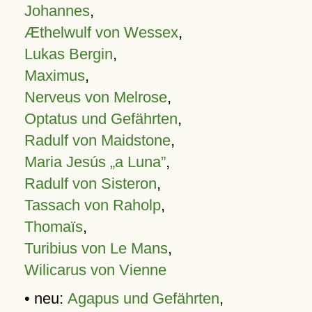
Johannes
,
Æthelwulf von Wessex
,
Lukas Bergin
,
Maximus
,
Nerveus von Melrose
,
Optatus und Gefährten
,
Radulf von Maidstone
,
Maria Jesús „a Luna”
,
Radulf von Sisteron
,
Tassach von Raholp
,
Thomaïs
,
Turibius von Le Mans
,
Wilicarus von Vienne
• neu:
Agapus und Gefährten
,