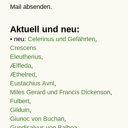
Mail absenden.
Aktuell und neu:
• neu:
Celerinus und Gefährten
,
Crescens
Eleutherius
,
Ælfleda
,
Æthelred
,
Eustachius Avril
,
Miles Gerard und Francis Dickenson
,
Fulbert
,
Gilduin
,
Giunoc von Buchan
,
Gundisalvus von Balboa
,