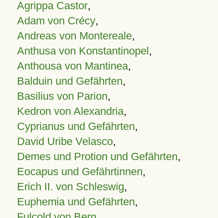
Agrippa Castor
,
Adam von Crécy
,
Andreas von Montereale
,
Anthusa von Konstantinopel
,
Anthousa von Mantinea
,
Balduin und Gefährten
,
Basilius von Parion
,
Kedron von Alexandria
,
Cyprianus und Gefährten
,
David Uribe Velasco
,
Demes und Protion und Gefährten
,
Eocapus und Gefährtinnen
,
Erich II. von Schleswig
,
Euphemia und Gefährten
,
Fulcold von Bern
,