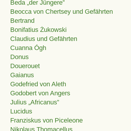
Beda „der Jüngere”
Beocca von Chertsey und Gefährten
Bertrand
Bonifatius Żukowski
Claudius und Gefährten
Cuanna Ógh
Donus
Douerouet
Gaianus
Godefried von Aleth
Godobert von Angers
Julius
Africanus
Lucidus
Franziskus von Piceleone
Nikolaus Thomacellus