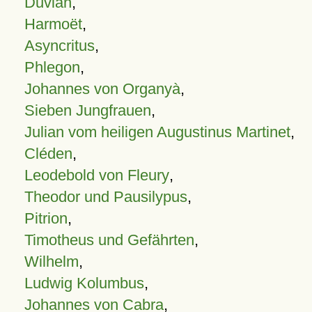
Duvian
,
Harmoët
,
Asyncritus
,
Phlegon
,
Johannes von Organyà
,
Sieben Jungfrauen
,
Julian vom heiligen Augustinus Martinet
,
Cléden
,
Leodebold von Fleury
,
Theodor und Pausilypus
,
Pitrion
,
Timotheus und Gefährten
,
Wilhelm
,
Ludwig Kolumbus
,
Johannes von Cabra
,