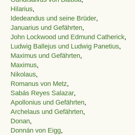
Hilarius
,
Idedeandus und seine Brüder
,
Januarius und Gefährten
,
John Lockwood und Edmund Catherick
,
Ludwig Ballejus und Ludwig Panetius
,
Maximus und Gefährten
,
Maximus
,
Nikolaus
,
Romanus von Metz
,
Sabás Reyes Salazar
,
Apollonius und Gefährten
,
Archelaus und Gefährten
,
Donan
,
Donnán von Eigg
,