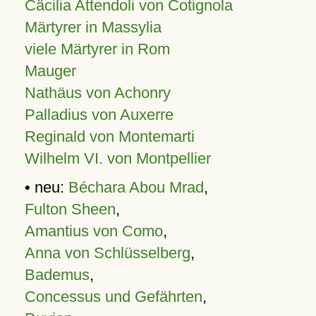
Cäcilia Attendoli von Cotignola
Märtyrer in Massylia
viele Märtyrer in Rom
Mauger
Nathäus von Achonry
Palladius von Auxerre
Reginald von Montemarti
Wilhelm VI. von Montpellier
• neu:
Béchara Abou Mrad
,
Fulton Sheen
,
Amantius von Como
,
Anna von Schlüsselberg
,
Bademus
,
Concessus und Gefährten
,