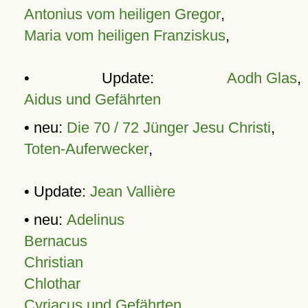
Antonius vom heiligen Gregor
,
Maria vom heiligen Franziskus
,
• Update:
Aodh Glas
,
Aidus und Gefährten
• neu:
Die 70 / 72 Jünger Jesu Christi
,
Toten-Auferwecker
,
• Update:
Jean Vallière
• neu:
Adelinus
Bernacus
Christian
Chlothar
Cyriacus und Gefährten