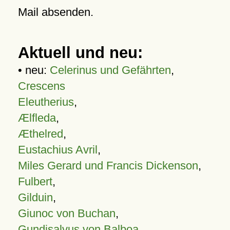
Mail absenden.
Aktuell und neu:
• neu:
Celerinus und Gefährten
,
Crescens
Eleutherius
,
Ælfleda
,
Æthelred
,
Eustachius Avril
,
Miles Gerard und Francis Dickenson
,
Fulbert
,
Gilduin
,
Giunoc von Buchan
,
Gundisalvus von Balboa
,