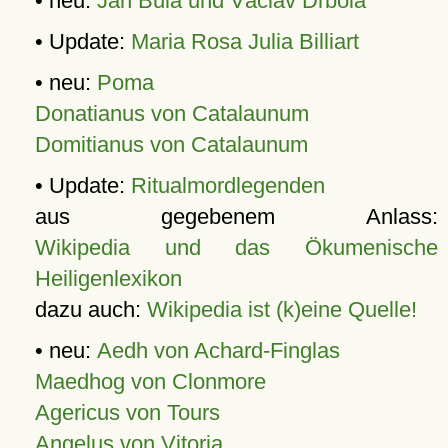
• neu:
Jan Bula und Václav Drbola
• Update:
Maria Rosa Julia Billiart
• neu:
Poma
Donatianus von Catalaunum
Domitianus von Catalaunum
• Update:
Ritualmordlegenden
aus gegebenem Anlass:
Wikipedia und das Ökumenische
Heiligenlexikon
dazu auch:
Wikipedia ist (k)eine Quelle!
• neu:
Aedh von Achard-Finglas
Maedhog von Clonmore
Agericus von Tours
Angelus von Vitoria