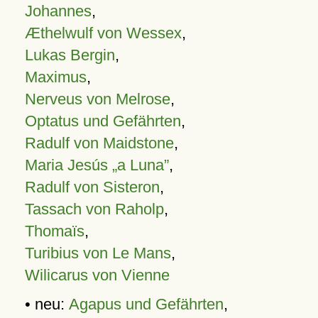
Johannes
,
Æthelwulf von Wessex
,
Lukas Bergin
,
Maximus
,
Nerveus von Melrose
,
Optatus und Gefährten
,
Radulf von Maidstone
,
Maria Jesús „a Luna”
,
Radulf von Sisteron
,
Tassach von Raholp
,
Thomaïs
,
Turibius von Le Mans
,
Wilicarus von Vienne
• neu:
Agapus und Gefährten
,