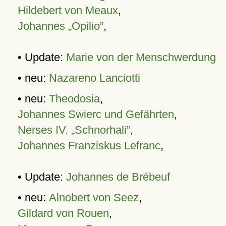
Hildebert von Meaux
,
Johannes „Opilio”
,
• Update:
Marie von der Menschwerdung
• neu:
Nazareno Lanciotti
• neu:
Theodosia
,
Johannes Swierc und Gefährten
,
Nerses IV. „Schnorhali”
,
Johannes Franziskus Lefranc
,
• Update:
Johannes de Brébeuf
• neu:
Alnobert von Seez
,
Gildard von Rouen
,