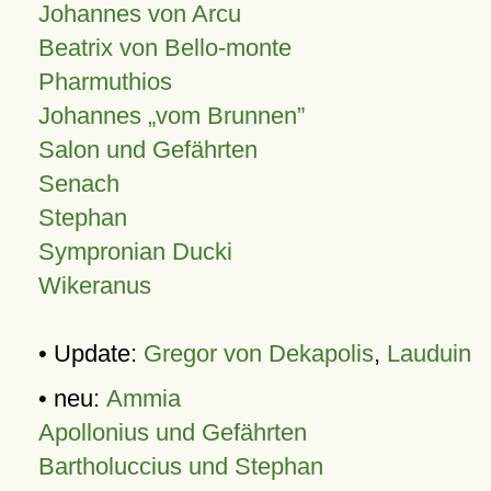
Johannes von Arcu
Beatrix von Bello-monte
Pharmuthios
Johannes
vom Brunnen
Salon und Gefährten
Senach
Stephan
Sympronian Ducki
Wikeranus
• Update:
Gregor von Dekapolis
,
Lauduin
• neu:
Ammia
Apollonius und Gefährten
Bartholuccius und Stephan