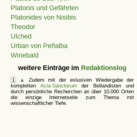
Platonis und Gefährten
Platonides von Nisibis
Theodor
Ulched
Urban von Peñalba
Winebald
weitere Einträge im
Redaktionslog
1
▲
Zudem mit der exlusiven Wiedergabe der
kompletten
Acta Sanctorum
der Bollandisten und
durch persönliche Recherchen an über 10.000 Orten
die einzige Internetseite zum Thema mit
wissenschaftlicher Tiefe.