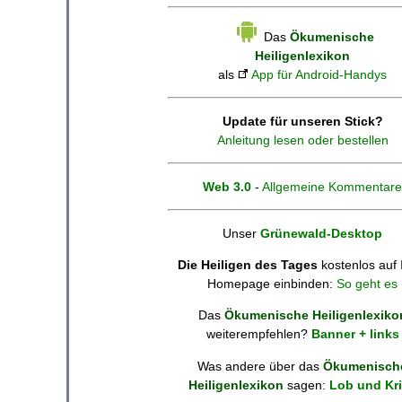
Das
Ökumenische
Heiligenlexikon
als
App für Android-Handys
Update für unseren Stick?
Anleitung lesen oder bestellen
Web 3.0
-
Allgemeine Kommentare
Unser
Grünewald-Desktop
Die Heiligen des Tages
kostenlos auf 
Homepage einbinden:
So geht es
Das
Ökumenische Heiligenlexiko
weiterempfehlen?
Banner + links
Was andere über das
Ökumenisch
Heiligenlexikon
sagen:
Lob und Kri