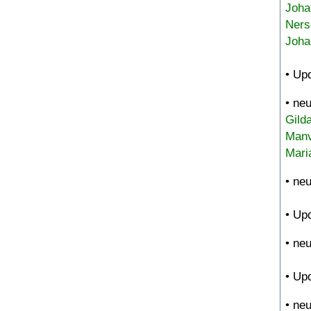
Joha
Ners
Joha
• Up
• ne
Gild
Manv
Mari
• ne
• Up
• ne
• Up
• ne