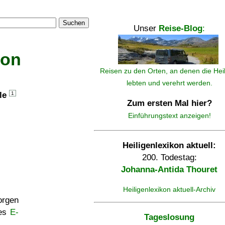
Suchen
Unser
Reise-Blog
:
kon
Reisen zu den Orten, an denen die Hei
lebten und verehrt werden.
lle
1
Zum ersten Mal hier?
Einführungstext anzeigen!
Heiligenlexikon aktuell:
200. Todestag:
Johanna-Antida Thouret
Heiligenlexikon aktuell-Archiv
rgen
ses
E-
Tageslosung