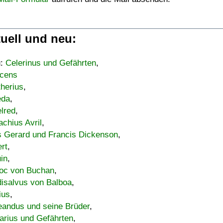
uell und neu:
u:
Celerinus und Gefährten
,
cens
therius
,
eda
,
lred
,
achius Avril
,
s Gerard und Francis Dickenson
,
ert
,
uin
,
oc von Buchan
,
isalvus von Balboa
,
ius
,
eandus und seine Brüder
,
arius und Gefährten
,