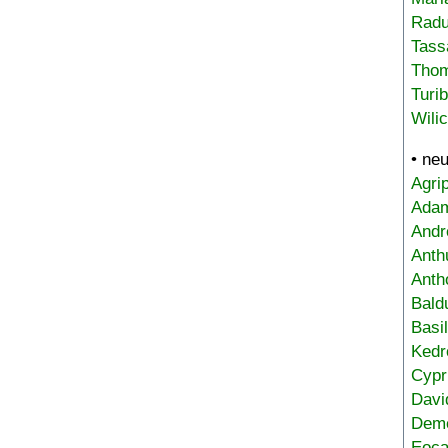
Radu
Tass
Tho
Turi
Wili
• ne
Agri
Adam
Andr
Anth
Anth
Bald
Basi
Kedr
Cypr
Davi
Deme
Eoca