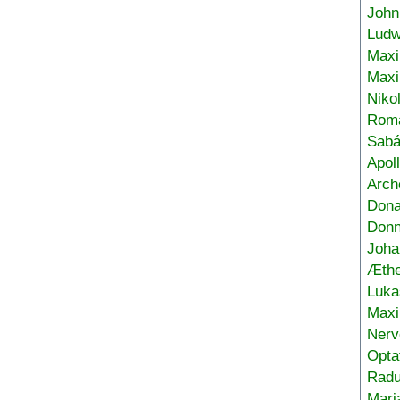
John
Ludw
Maxi
Max
Niko
Roma
Sabá
Apol
Arch
Don
Donn
Joha
Æthe
Luka
Max
Nerv
Opta
Radu
Mari