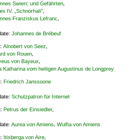
nnes Swierc und Gefährten
,
es IV. „Schnorhali”
,
nnes Franziskus Lefranc
,
date:
Johannes de Brébeuf
u:
Alnobert von Seez
,
ard von Rouen
,
eus von Bayeux
,
a Katharina vom heiligen Augustinus de Longprey
u:
Friedrich Janssoone
date:
Schutzpatron für Internet
u:
Petrus der Einsiedler
,
date:
Aurea von Amiens
,
Wulfia von Amiens
u:
Itisberga von Aire
,