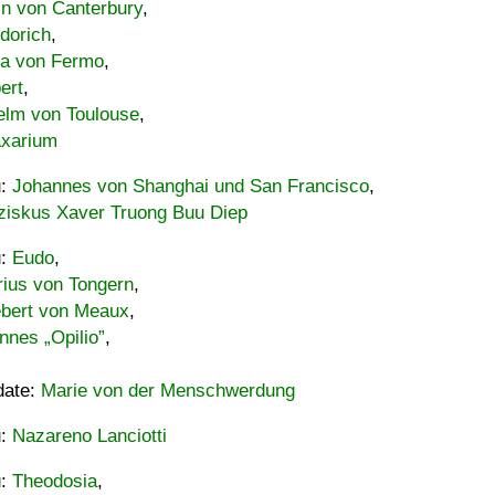
in von Canterbury
,
dorich
,
ia von Fermo
,
ert
,
elm von Toulouse
,
xarium
u:
Johannes von Shanghai und San Francisco
,
ziskus Xaver Truong Buu Diep
u:
Eudo
,
rius von Tongern
,
ebert von Meaux
,
nnes „Opilio”
,
date:
Marie von der Menschwerdung
u:
Nazareno Lanciotti
u:
Theodosia
,