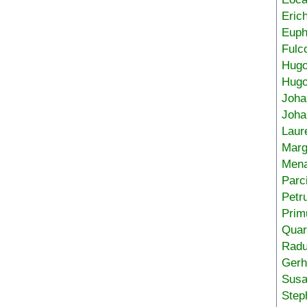
Eric
Euph
Fulc
Hug
Hugo
Joha
Joha
Laur
Marg
Mena
Parc
Petr
Prim
Quar
Radu
Gerh
Sus
Step