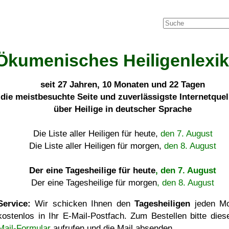
Ökumenisches Heiligenlexi
seit
27 Jahren, 10 Monaten und 22 Tagen
die meistbesuchte Seite und zuverlässigste Internetque
über Heilige in deutscher Sprache
Die Liste aller Heiligen für heute,
den 7. August
Die Liste aller Heiligen für morgen,
den 8. August
Der eine Tagesheilige für heute
, den 7. August
Der eine Tagesheilige für morgen
, den 8. August
Service:
Wir schicken Ihnen den
Tagesheiligen
jeden Mo
kostenlos in Ihr E-Mail-Postfach. Zum Bestellen bitte die
Mail-Formular
aufrufen und die Mail absenden.