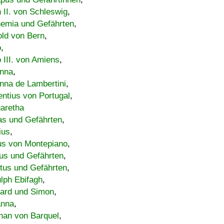
h II. von Schleswig
,
emia und Gefährten
,
old von Bern
,
o
,
 III. von Amiens
,
nna
,
nna de Lambertini
,
entius von Portugal
,
aretha
s und Gefährten
,
ius
,
us von Montepiano
,
us und Gefährten
,
tus und Gefährten
,
lph Ebifagh
,
ard und Simon
,
anna
,
han von Barquel
,