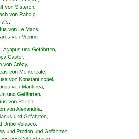
lf von Sisteron
,
ach von Raholp
,
maïs
,
bius von Le Mans
,
carus von Vienne
u:
Agapus und Gefährten
,
ppa Castor
,
 von Crécy
,
eas von Montereale
,
usa von Konstantinopel
,
ousa von Mantinea
,
uin und Gefährten
,
lius von Parion
,
on von Alexandria
,
ianus und Gefährten
,
d Uribe Velasco
,
s und Protion und Gefährten
,
pus und Gefährtinnen
,