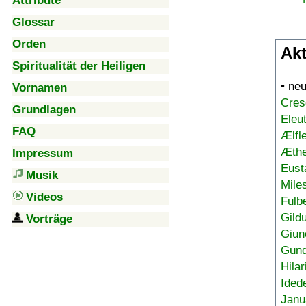
Attribute
Glossar
Orden
Akt
Spiritualität der Heiligen
• ne
Vornamen
Cres
Grundlagen
Eleu
FAQ
Ælfl
Æthe
Impressum
Eust
Musik
Mile
Videos
Fulb
Gild
Vorträge
Giun
Gund
Hilar
Ided
Janu