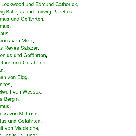
 Lockwood und Edmund Catherick
,
ig Ballejus und Ludwig Panetius
,
mus und Gefährten
,
imus
,
laus
,
nus von Metz
,
s Reyes Salazar
,
lonius und Gefährten
,
elaus und Gefährten
,
an
,
án von Eigg
,
nnes
,
lwulf von Wessex
,
s Bergin
,
imus
,
eus von Melrose
,
tus und Gefährten
,
lf von Maidstone
,
a Jesús „a Luna”
,