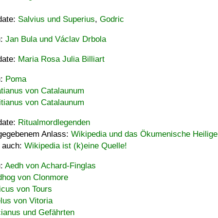
date:
Salvius und Superius
,
Godric
u:
Jan Bula und Václav Drbola
date:
Maria Rosa Julia Billiart
u:
Poma
tianus von Catalaunum
tianus von Catalaunum
date:
Ritualmordlegenden
gegebenem Anlass:
Wikipedia und das Ökumenische Heilige
 auch:
Wikipedia ist (k)eine Quelle!
u:
Aedh von Achard-Finglas
hog von Clonmore
icus von Tours
lus von Vitoria
ianus und Gefährten