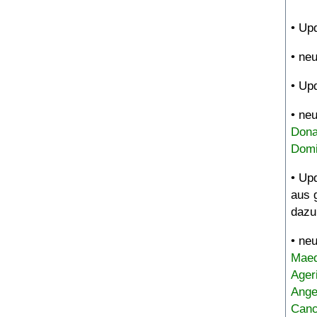
• Up
• ne
• Up
• ne
Dona
Domi
• Up
aus 
dazu
• ne
Maed
Ager
Ange
Canc