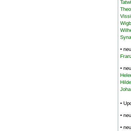
Tatw
Theo
Viss
Wigb
Wilh
Syna
• ne
Fran
• ne
Hele
Hild
Joha
• Up
• ne
• ne