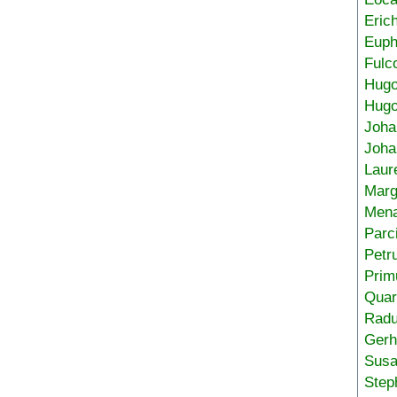
Eric
Euph
Fulc
Hug
Hugo
Joha
Joha
Laur
Marg
Mena
Parc
Petr
Prim
Quar
Radu
Gerh
Sus
Step