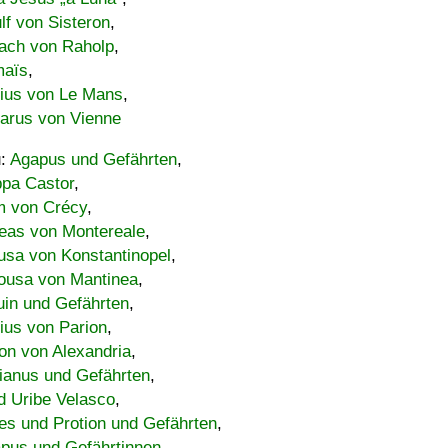
lf von Sisteron
,
ach von Raholp
,
maïs
,
bius von Le Mans
,
carus von Vienne
u:
Agapus und Gefährten
,
ppa Castor
,
 von Crécy
,
eas von Montereale
,
usa von Konstantinopel
,
ousa von Mantinea
,
uin und Gefährten
,
lius von Parion
,
on von Alexandria
,
ianus und Gefährten
,
d Uribe Velasco
,
s und Protion und Gefährten
,
pus und Gefährtinnen
,