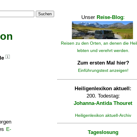
Suchen
Unser
Reise-Blog
:
kon
Reisen zu den Orten, an denen die Hei
lebten und verehrt werden.
lle
1
Zum ersten Mal hier?
Einführungstext anzeigen!
Heiligenlexikon aktuell:
200. Todestag:
Johanna-Antida Thouret
Heiligenlexikon aktuell-Archiv
rgen
ses
E-
Tageslosung