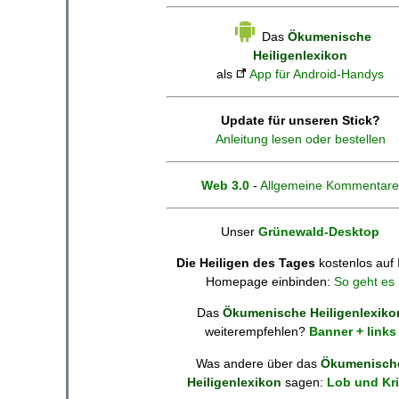
Das
Ökumenische
Heiligenlexikon
als
App für Android-Handys
Update für unseren Stick?
Anleitung lesen oder bestellen
Web 3.0
-
Allgemeine Kommentare
Unser
Grünewald-Desktop
Die Heiligen des Tages
kostenlos auf 
Homepage einbinden:
So geht es
Das
Ökumenische Heiligenlexiko
weiterempfehlen?
Banner + links
Was andere über das
Ökumenisch
Heiligenlexikon
sagen:
Lob und Kri