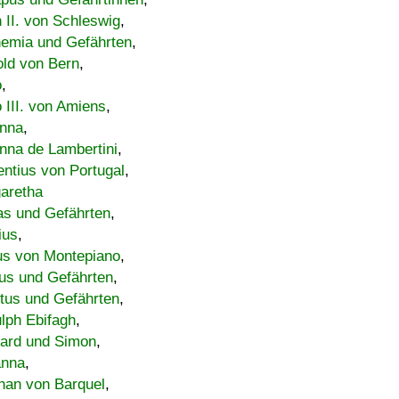
h II. von Schleswig
,
emia und Gefährten
,
old von Bern
,
o
,
 III. von Amiens
,
nna
,
nna de Lambertini
,
entius von Portugal
,
aretha
s und Gefährten
,
ius
,
us von Montepiano
,
us und Gefährten
,
tus und Gefährten
,
lph Ebifagh
,
ard und Simon
,
anna
,
han von Barquel
,