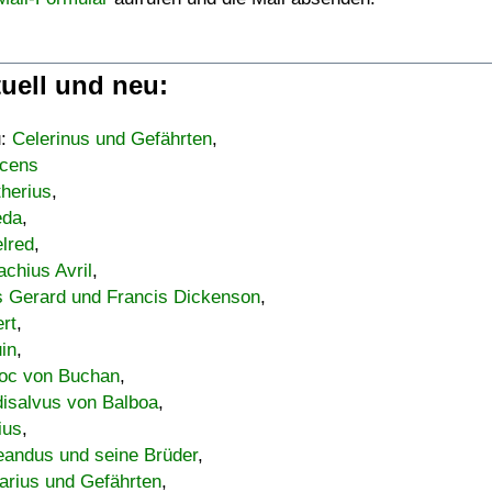
uell und neu:
u:
Celerinus und Gefährten
,
cens
therius
,
eda
,
lred
,
achius Avril
,
s Gerard und Francis Dickenson
,
ert
,
uin
,
oc von Buchan
,
isalvus von Balboa
,
ius
,
eandus und seine Brüder
,
arius und Gefährten
,