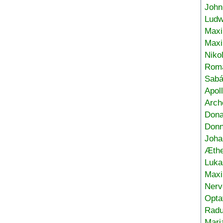
John
Ludw
Maxi
Max
Niko
Roma
Sabá
Apol
Arch
Don
Donn
Joha
Æthe
Luka
Max
Nerv
Opta
Radu
Mari