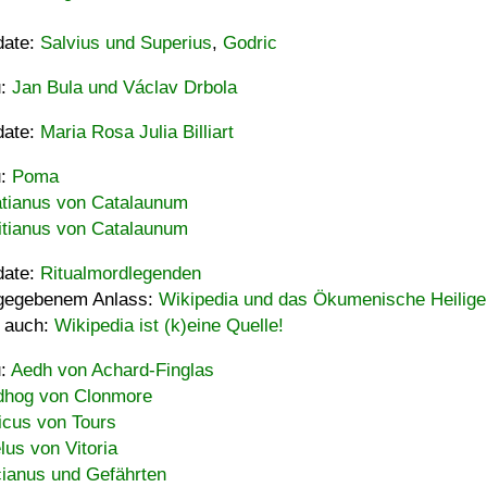
date:
Salvius und Superius
,
Godric
u:
Jan Bula und Václav Drbola
date:
Maria Rosa Julia Billiart
u:
Poma
tianus von Catalaunum
tianus von Catalaunum
date:
Ritualmordlegenden
gegebenem Anlass:
Wikipedia und das Ökumenische Heilige
 auch:
Wikipedia ist (k)eine Quelle!
u:
Aedh von Achard-Finglas
hog von Clonmore
icus von Tours
lus von Vitoria
ianus und Gefährten