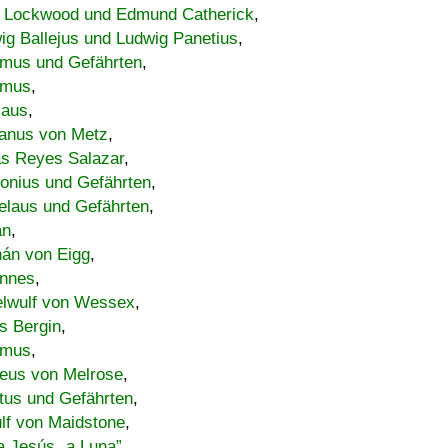
 Lockwood und Edmund Catherick
,
ig Ballejus und Ludwig Panetius
,
mus und Gefährten
,
imus
,
laus
,
nus von Metz
,
s Reyes Salazar
,
lonius und Gefährten
,
elaus und Gefährten
,
an
,
án von Eigg
,
nnes
,
lwulf von Wessex
,
s Bergin
,
imus
,
eus von Melrose
,
tus und Gefährten
,
lf von Maidstone
,
a Jesús „a Luna”
,