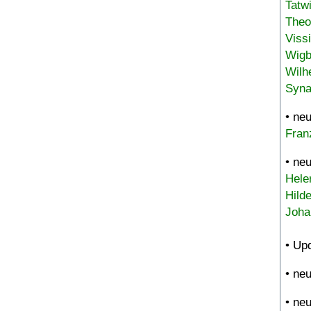
Tatw
Theo
Viss
Wigb
Wilh
Syna
• ne
Fran
• ne
Hele
Hild
Joha
• Up
• ne
• ne