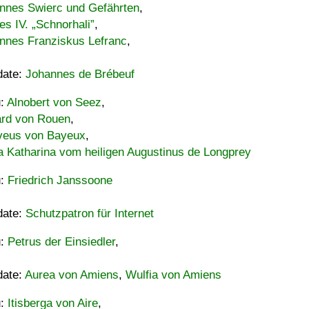
nnes Swierc und Gefährten
,
es IV. „Schnorhali”
,
nnes Franziskus Lefranc
,
date:
Johannes de Brébeuf
u:
Alnobert von Seez
,
ard von Rouen
,
eus von Bayeux
,
a Katharina vom heiligen Augustinus de Longprey
u:
Friedrich Janssoone
date:
Schutzpatron für Internet
u:
Petrus der Einsiedler
,
date:
Aurea von Amiens
,
Wulfia von Amiens
u:
Itisberga von Aire
,