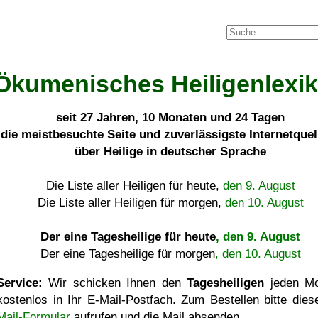
Ökumenisches Heiligenlexi
seit
27 Jahren, 10 Monaten und 24 Tagen
die meistbesuchte Seite und zuverlässigste Internetque
über Heilige in deutscher Sprache
Die Liste aller Heiligen für heute,
den 9. August
Die Liste aller Heiligen für morgen,
den 10. August
Der eine Tagesheilige für heute
, den 9. August
Der eine Tagesheilige für morgen
, den 10. August
Service:
Wir schicken Ihnen den
Tagesheiligen
jeden Mo
kostenlos in Ihr E-Mail-Postfach. Zum Bestellen bitte die
Mail-Formular
aufrufen und die Mail absenden.