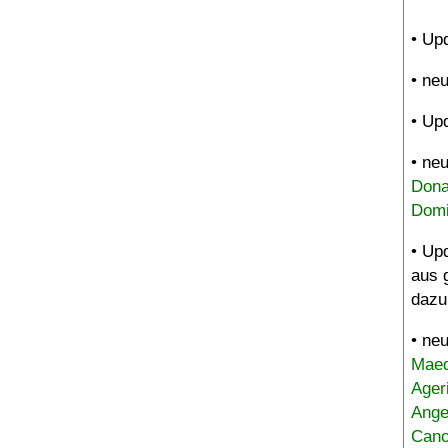
• Up
• ne
• Up
• ne
Dona
Domi
• Up
aus 
dazu
• ne
Maed
Ager
Ange
Canc