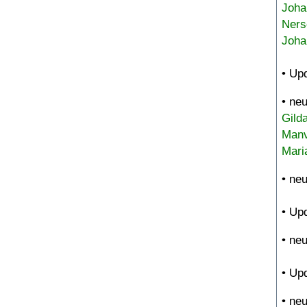
Joha
Ners
Joha
• Up
• ne
Gild
Manv
Mari
• ne
• Up
• ne
• Up
• ne