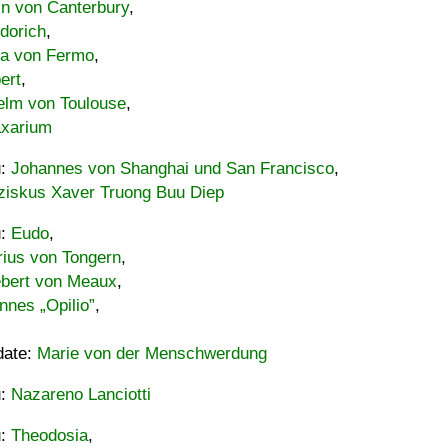
in von Canterbury
,
dorich
,
ia von Fermo
,
ert
,
elm von Toulouse
,
xarium
u:
Johannes von Shanghai und San Francisco
,
ziskus Xaver Truong Buu Diep
u:
Eudo
,
rius von Tongern
,
ebert von Meaux
,
nnes „Opilio”
,
date:
Marie von der Menschwerdung
u:
Nazareno Lanciotti
u:
Theodosia
,