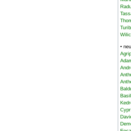
Radu
Tass
Tho
Turi
Wili
• ne
Agri
Adam
Andr
Anth
Anth
Bald
Basi
Kedr
Cypr
Davi
Deme
Eoca