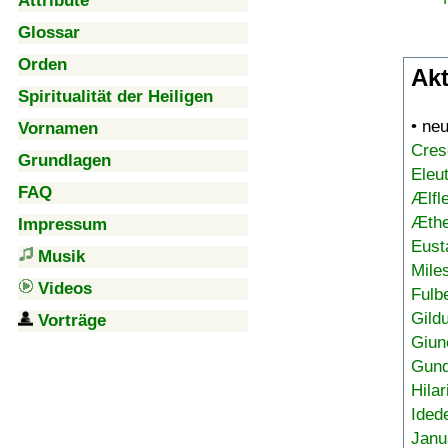
Attribute
Glossar
Orden
Akt
Spiritualität der Heiligen
• ne
Vornamen
Cres
Grundlagen
Eleu
FAQ
Ælfl
Æthe
Impressum
Eust
Musik
Mile
Videos
Fulb
Gild
Vorträge
Giun
Gund
Hilar
Ided
Janu