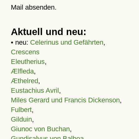
Mail absenden.
Aktuell und neu:
• neu:
Celerinus und Gefährten
,
Crescens
Eleutherius
,
Ælfleda
,
Æthelred
,
Eustachius Avril
,
Miles Gerard und Francis Dickenson
,
Fulbert
,
Gilduin
,
Giunoc von Buchan
,
Gundisalvus von Balboa
,