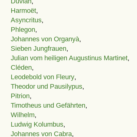
Duvian
,
Harmoët
,
Asyncritus
,
Phlegon
,
Johannes von Organyà
,
Sieben Jungfrauen
,
Julian vom heiligen Augustinus Martinet
,
Cléden
,
Leodebold von Fleury
,
Theodor und Pausilypus
,
Pitrion
,
Timotheus und Gefährten
,
Wilhelm
,
Ludwig Kolumbus
,
Johannes von Cabra
,