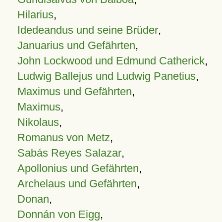
Hilarius
,
Idedeandus und seine Brüder
,
Januarius und Gefährten
,
John Lockwood und Edmund Catherick
,
Ludwig Ballejus und Ludwig Panetius
,
Maximus und Gefährten
,
Maximus
,
Nikolaus
,
Romanus von Metz
,
Sabás Reyes Salazar
,
Apollonius und Gefährten
,
Archelaus und Gefährten
,
Donan
,
Donnán von Eigg
,