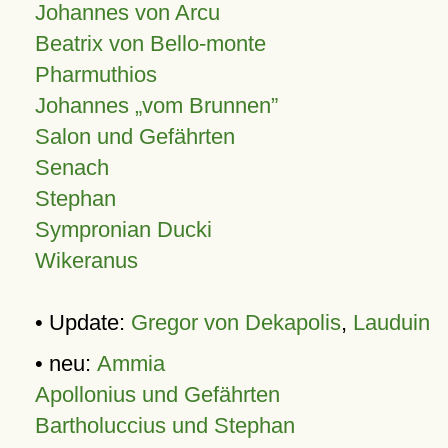
Johannes von Arcu
Beatrix von Bello-monte
Pharmuthios
Johannes
vom Brunnen
Salon und Gefährten
Senach
Stephan
Sympronian Ducki
Wikeranus
• Update:
Gregor von Dekapolis
,
Lauduin
• neu:
Ammia
Apollonius und Gefährten
Bartholuccius und Stephan