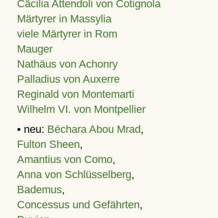
Cäcilia Attendoli von Cotignola
Märtyrer in Massylia
viele Märtyrer in Rom
Mauger
Nathäus von Achonry
Palladius von Auxerre
Reginald von Montemarti
Wilhelm VI. von Montpellier
• neu:
Béchara Abou Mrad
,
Fulton Sheen
,
Amantius von Como
,
Anna von Schlüsselberg
,
Bademus
,
Concessus und Gefährten
,