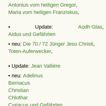
Antonius vom heiligen Gregor
,
Maria vom heiligen Franziskus
,
• Update:
Aodh Glas
,
Aidus und Gefährten
• neu:
Die 70 / 72 Jünger Jesu Christi
,
Toten-Auferwecker
,
• Update:
Jean Vallière
• neu:
Adelinus
Bernacus
Christian
Chlothar
Cyriacus und Gefährten