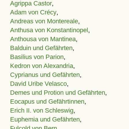
Agrippa Castor
,
Adam von Crécy
,
Andreas von Montereale
,
Anthusa von Konstantinopel
,
Anthousa von Mantinea
,
Balduin und Gefährten
,
Basilius von Parion
,
Kedron von Alexandria
,
Cyprianus und Gefährten
,
David Uribe Velasco
,
Demes und Protion und Gefährten
,
Eocapus und Gefährtinnen
,
Erich II. von Schleswig
,
Euphemia und Gefährten
,
Fulcold von Bern
,