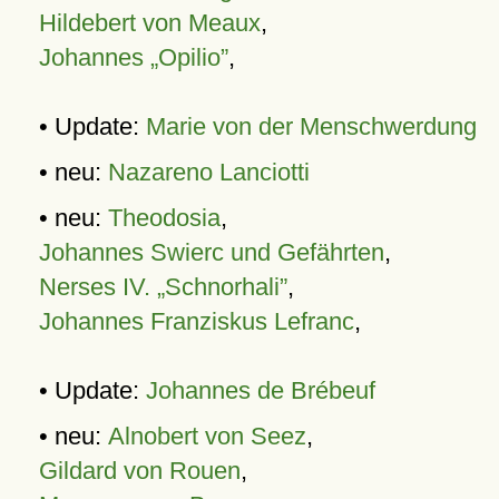
Hildebert von Meaux
,
Johannes „Opilio”
,
• Update:
Marie von der Menschwerdung
• neu:
Nazareno Lanciotti
• neu:
Theodosia
,
Johannes Swierc und Gefährten
,
Nerses IV. „Schnorhali”
,
Johannes Franziskus Lefranc
,
• Update:
Johannes de Brébeuf
• neu:
Alnobert von Seez
,
Gildard von Rouen
,