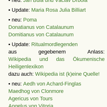
• neu:
Jan Bula und Václav Drbola
• Update:
Maria Rosa Julia Billiart
• neu:
Poma
Donatianus von Catalaunum
Domitianus von Catalaunum
• Update:
Ritualmordlegenden
aus gegebenem Anlass:
Wikipedia und das Ökumenische
Heiligenlexikon
dazu auch:
Wikipedia ist (k)eine Quelle!
• neu:
Aedh von Achard-Finglas
Maedhog von Clonmore
Agericus von Tours
Angelus von Vitoria