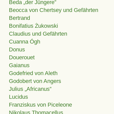
Beda „der Jüngere”
Beocca von Chertsey und Gefährten
Bertrand
Bonifatius Żukowski
Claudius und Gefährten
Cuanna Ógh
Donus
Douerouet
Gaianus
Godefried von Aleth
Godobert von Angers
Julius
Africanus
Lucidus
Franziskus von Piceleone
Nikolaus Thomacellus