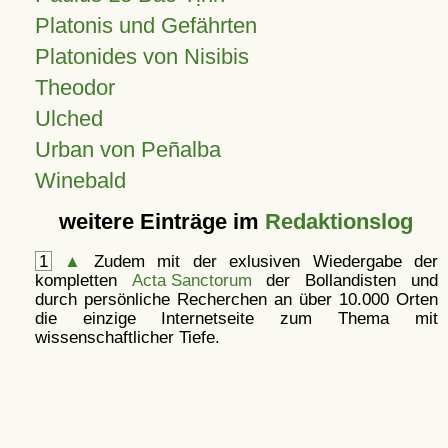
Platonis und Gefährten
Platonides von Nisibis
Theodor
Ulched
Urban von Peñalba
Winebald
weitere Einträge im
Redaktionslog
1
▲
Zudem mit der exlusiven Wiedergabe der
kompletten
Acta Sanctorum
der Bollandisten und
durch persönliche Recherchen an über 10.000 Orten
die einzige Internetseite zum Thema mit
wissenschaftlicher Tiefe.