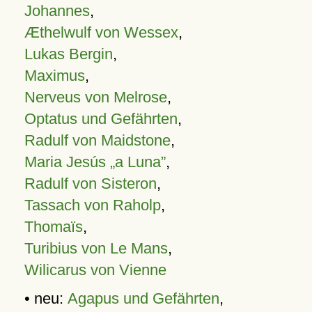
Johannes
,
Æthelwulf von Wessex
,
Lukas Bergin
,
Maximus
,
Nerveus von Melrose
,
Optatus und Gefährten
,
Radulf von Maidstone
,
Maria Jesús „a Luna”
,
Radulf von Sisteron
,
Tassach von Raholp
,
Thomaïs
,
Turibius von Le Mans
,
Wilicarus von Vienne
• neu:
Agapus und Gefährten
,