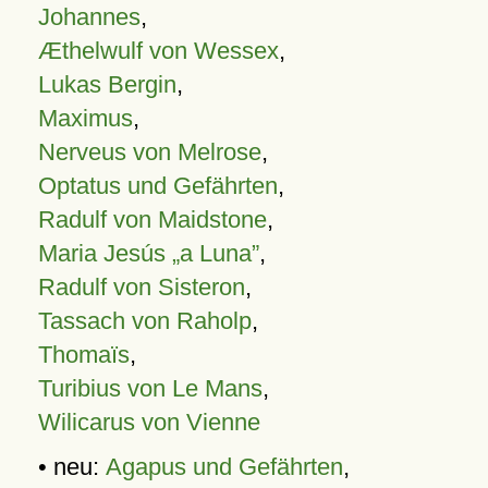
Johannes
,
Æthelwulf von Wessex
,
Lukas Bergin
,
Maximus
,
Nerveus von Melrose
,
Optatus und Gefährten
,
Radulf von Maidstone
,
Maria Jesús „a Luna”
,
Radulf von Sisteron
,
Tassach von Raholp
,
Thomaïs
,
Turibius von Le Mans
,
Wilicarus von Vienne
• neu:
Agapus und Gefährten
,