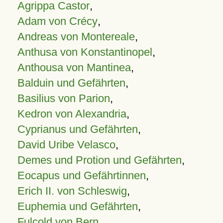
Agrippa Castor
,
Adam von Crécy
,
Andreas von Montereale
,
Anthusa von Konstantinopel
,
Anthousa von Mantinea
,
Balduin und Gefährten
,
Basilius von Parion
,
Kedron von Alexandria
,
Cyprianus und Gefährten
,
David Uribe Velasco
,
Demes und Protion und Gefährten
,
Eocapus und Gefährtinnen
,
Erich II. von Schleswig
,
Euphemia und Gefährten
,
Fulcold von Bern
,