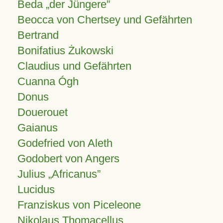
Beda „der Jüngere”
Beocca von Chertsey und Gefährten
Bertrand
Bonifatius Żukowski
Claudius und Gefährten
Cuanna Ógh
Donus
Douerouet
Gaianus
Godefried von Aleth
Godobert von Angers
Julius
Africanus
Lucidus
Franziskus von Piceleone
Nikolaus Thomacellus