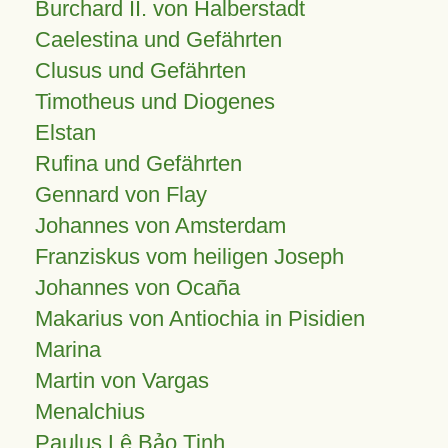
Burchard II. von Halberstadt
Caelestina und Gefährten
Clusus und Gefährten
Timotheus und Diogenes
Elstan
Rufina und Gefährten
Gennard von Flay
Johannes von Amsterdam
Franziskus vom heiligen Joseph
Johannes von Ocaña
Makarius von Antiochia in Pisidien
Marina
Martin von Vargas
Menalchius
Paulus Lê Bảo Tịnh