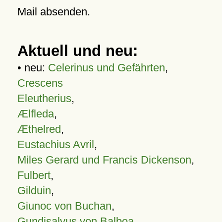
Mail absenden.
Aktuell und neu:
• neu:
Celerinus und Gefährten
,
Crescens
Eleutherius
,
Ælfleda
,
Æthelred
,
Eustachius Avril
,
Miles Gerard und Francis Dickenson
,
Fulbert
,
Gilduin
,
Giunoc von Buchan
,
Gundisalvus von Balboa
,