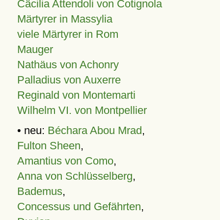
Cäcilia Attendoli von Cotignola
Märtyrer in Massylia
viele Märtyrer in Rom
Mauger
Nathäus von Achonry
Palladius von Auxerre
Reginald von Montemarti
Wilhelm VI. von Montpellier
• neu:
Béchara Abou Mrad
,
Fulton Sheen
,
Amantius von Como
,
Anna von Schlüsselberg
,
Bademus
,
Concessus und Gefährten
,