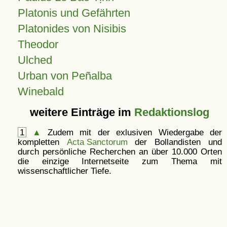
Platonis und Gefährten
Platonides von Nisibis
Theodor
Ulched
Urban von Peñalba
Winebald
weitere Einträge im
Redaktionslog
1
▲
Zudem mit der exlusiven Wiedergabe der
kompletten
Acta Sanctorum
der Bollandisten und
durch persönliche Recherchen an über 10.000 Orten
die einzige Internetseite zum Thema mit
wissenschaftlicher Tiefe.