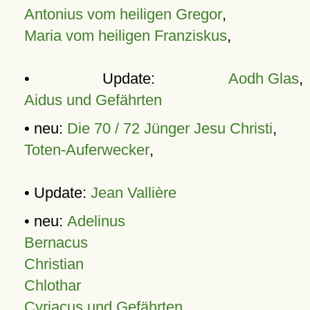
Antonius vom heiligen Gregor
,
Maria vom heiligen Franziskus
,
• Update:
Aodh Glas
,
Aidus und Gefährten
• neu:
Die 70 / 72 Jünger Jesu Christi
,
Toten-Auferwecker
,
• Update:
Jean Vallière
• neu:
Adelinus
Bernacus
Christian
Chlothar
Cyriacus und Gefährten