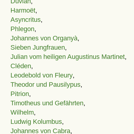
Duvian
,
Harmoët
,
Asyncritus
,
Phlegon
,
Johannes von Organyà
,
Sieben Jungfrauen
,
Julian vom heiligen Augustinus Martinet
,
Cléden
,
Leodebold von Fleury
,
Theodor und Pausilypus
,
Pitrion
,
Timotheus und Gefährten
,
Wilhelm
,
Ludwig Kolumbus
,
Johannes von Cabra
,