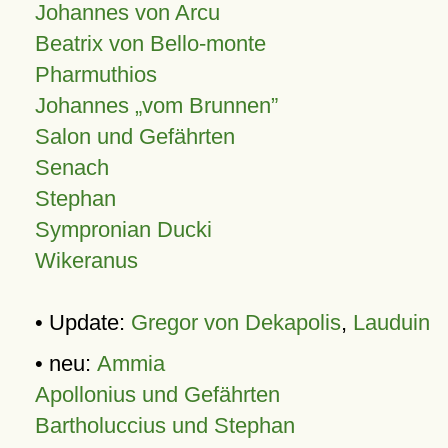
Johannes von Arcu
Beatrix von Bello-monte
Pharmuthios
Johannes
vom Brunnen
Salon und Gefährten
Senach
Stephan
Sympronian Ducki
Wikeranus
• Update:
Gregor von Dekapolis
,
Lauduin
• neu:
Ammia
Apollonius und Gefährten
Bartholuccius und Stephan