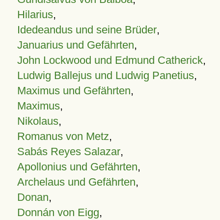
Hilarius
,
Idedeandus und seine Brüder
,
Januarius und Gefährten
,
John Lockwood und Edmund Catherick
,
Ludwig Ballejus und Ludwig Panetius
,
Maximus und Gefährten
,
Maximus
,
Nikolaus
,
Romanus von Metz
,
Sabás Reyes Salazar
,
Apollonius und Gefährten
,
Archelaus und Gefährten
,
Donan
,
Donnán von Eigg
,