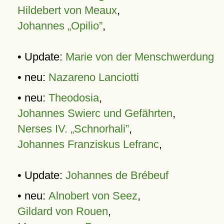
Hildebert von Meaux
,
Johannes „Opilio”
,
• Update:
Marie von der Menschwerdung
• neu:
Nazareno Lanciotti
• neu:
Theodosia
,
Johannes Swierc und Gefährten
,
Nerses IV. „Schnorhali”
,
Johannes Franziskus Lefranc
,
• Update:
Johannes de Brébeuf
• neu:
Alnobert von Seez
,
Gildard von Rouen
,