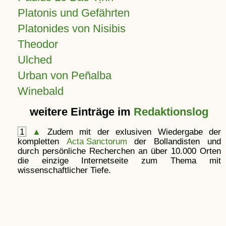
Platonis und Gefährten
Platonides von Nisibis
Theodor
Ulched
Urban von Peñalba
Winebald
weitere Einträge im
Redaktionslog
1
▲
Zudem mit der exlusiven Wiedergabe der
kompletten
Acta Sanctorum
der Bollandisten und
durch persönliche Recherchen an über 10.000 Orten
die einzige Internetseite zum Thema mit
wissenschaftlicher Tiefe.