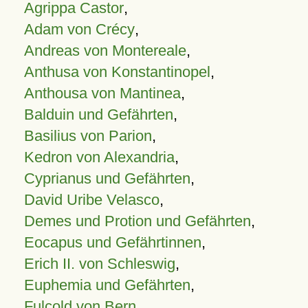
Agrippa Castor
,
Adam von Crécy
,
Andreas von Montereale
,
Anthusa von Konstantinopel
,
Anthousa von Mantinea
,
Balduin und Gefährten
,
Basilius von Parion
,
Kedron von Alexandria
,
Cyprianus und Gefährten
,
David Uribe Velasco
,
Demes und Protion und Gefährten
,
Eocapus und Gefährtinnen
,
Erich II. von Schleswig
,
Euphemia und Gefährten
,
Fulcold von Bern
,