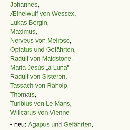
Johannes
,
Æthelwulf von Wessex
,
Lukas Bergin
,
Maximus
,
Nerveus von Melrose
,
Optatus und Gefährten
,
Radulf von Maidstone
,
Maria Jesús „a Luna”
,
Radulf von Sisteron
,
Tassach von Raholp
,
Thomaïs
,
Turibius von Le Mans
,
Wilicarus von Vienne
• neu:
Agapus und Gefährten
,