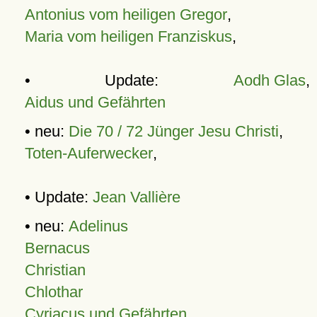
Antonius vom heiligen Gregor
,
Maria vom heiligen Franziskus
,
• Update:
Aodh Glas
,
Aidus und Gefährten
• neu:
Die 70 / 72 Jünger Jesu Christi
,
Toten-Auferwecker
,
• Update:
Jean Vallière
• neu:
Adelinus
Bernacus
Christian
Chlothar
Cyriacus und Gefährten