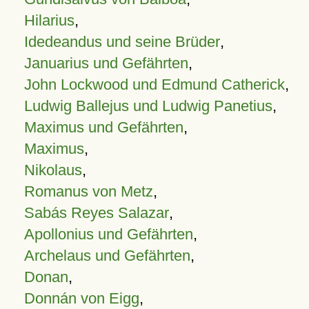
Hilarius
,
Idedeandus und seine Brüder
,
Januarius und Gefährten
,
John Lockwood und Edmund Catherick
,
Ludwig Ballejus und Ludwig Panetius
,
Maximus und Gefährten
,
Maximus
,
Nikolaus
,
Romanus von Metz
,
Sabás Reyes Salazar
,
Apollonius und Gefährten
,
Archelaus und Gefährten
,
Donan
,
Donnán von Eigg
,