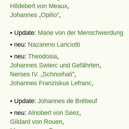
Hildebert von Meaux
,
Johannes „Opilio”
,
• Update:
Marie von der Menschwerdung
• neu:
Nazareno Lanciotti
• neu:
Theodosia
,
Johannes Swierc und Gefährten
,
Nerses IV. „Schnorhali”
,
Johannes Franziskus Lefranc
,
• Update:
Johannes de Brébeuf
• neu:
Alnobert von Seez
,
Gildard von Rouen
,