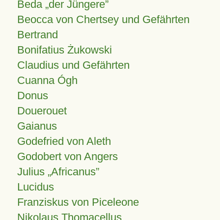
Beda „der Jüngere”
Beocca von Chertsey und Gefährten
Bertrand
Bonifatius Żukowski
Claudius und Gefährten
Cuanna Ógh
Donus
Douerouet
Gaianus
Godefried von Aleth
Godobert von Angers
Julius
Africanus
Lucidus
Franziskus von Piceleone
Nikolaus Thomacellus