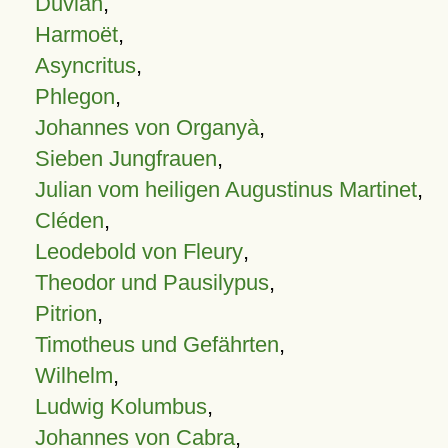
Duvian
,
Harmoët
,
Asyncritus
,
Phlegon
,
Johannes von Organyà
,
Sieben Jungfrauen
,
Julian vom heiligen Augustinus Martinet
,
Cléden
,
Leodebold von Fleury
,
Theodor und Pausilypus
,
Pitrion
,
Timotheus und Gefährten
,
Wilhelm
,
Ludwig Kolumbus
,
Johannes von Cabra
,