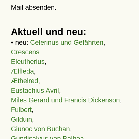
Mail absenden.
Aktuell und neu:
• neu:
Celerinus und Gefährten
,
Crescens
Eleutherius
,
Ælfleda
,
Æthelred
,
Eustachius Avril
,
Miles Gerard und Francis Dickenson
,
Fulbert
,
Gilduin
,
Giunoc von Buchan
,
Gundisalvus von Balboa
,