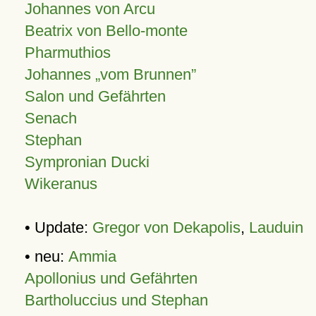
Johannes von Arcu
Beatrix von Bello-monte
Pharmuthios
Johannes
vom Brunnen
Salon und Gefährten
Senach
Stephan
Sympronian Ducki
Wikeranus
• Update:
Gregor von Dekapolis
,
Lauduin
• neu:
Ammia
Apollonius und Gefährten
Bartholuccius und Stephan