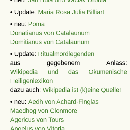
• neu:
Jan Bula und Václav Drbola
• Update:
Maria Rosa Julia Billiart
• neu:
Poma
Donatianus von Catalaunum
Domitianus von Catalaunum
• Update:
Ritualmordlegenden
aus gegebenem Anlass:
Wikipedia und das Ökumenische
Heiligenlexikon
dazu auch:
Wikipedia ist (k)eine Quelle!
• neu:
Aedh von Achard-Finglas
Maedhog von Clonmore
Agericus von Tours
Angelus von Vitoria