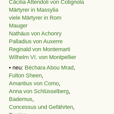
Cäcilia Attendoli von Cotignola
Märtyrer in Massylia
viele Märtyrer in Rom
Mauger
Nathäus von Achonry
Palladius von Auxerre
Reginald von Montemarti
Wilhelm VI. von Montpellier
• neu:
Béchara Abou Mrad
,
Fulton Sheen
,
Amantius von Como
,
Anna von Schlüsselberg
,
Bademus
,
Concessus und Gefährten
,