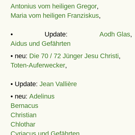
Antonius vom heiligen Gregor
,
Maria vom heiligen Franziskus
,
• Update:
Aodh Glas
,
Aidus und Gefährten
• neu:
Die 70 / 72 Jünger Jesu Christi
,
Toten-Auferwecker
,
• Update:
Jean Vallière
• neu:
Adelinus
Bernacus
Christian
Chlothar
Cyriacus und Gefährten