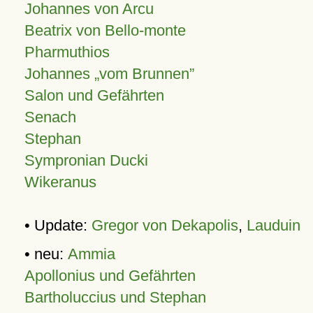
Johannes von Arcu
Beatrix von Bello-monte
Pharmuthios
Johannes
vom Brunnen
Salon und Gefährten
Senach
Stephan
Sympronian Ducki
Wikeranus
• Update:
Gregor von Dekapolis
,
Lauduin
• neu:
Ammia
Apollonius und Gefährten
Bartholuccius und Stephan