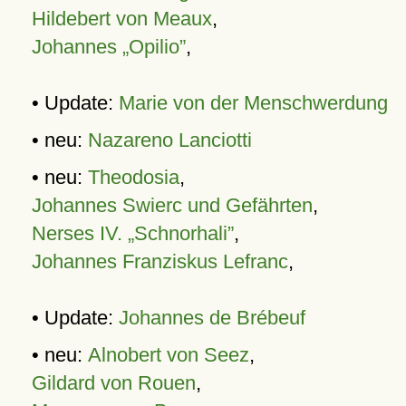
Hildebert von Meaux
,
Johannes „Opilio”
,
• Update:
Marie von der Menschwerdung
• neu:
Nazareno Lanciotti
• neu:
Theodosia
,
Johannes Swierc und Gefährten
,
Nerses IV. „Schnorhali”
,
Johannes Franziskus Lefranc
,
• Update:
Johannes de Brébeuf
• neu:
Alnobert von Seez
,
Gildard von Rouen
,