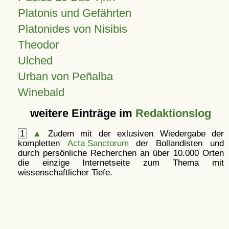
Platonis und Gefährten
Platonides von Nisibis
Theodor
Ulched
Urban von Peñalba
Winebald
weitere Einträge im
Redaktionslog
1
▲
Zudem mit der exlusiven Wiedergabe der
kompletten
Acta Sanctorum
der Bollandisten und
durch persönliche Recherchen an über 10.000 Orten
die einzige Internetseite zum Thema mit
wissenschaftlicher Tiefe.