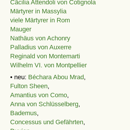
Cäcilia Attendoli von Cotignola
Märtyrer in Massylia
viele Märtyrer in Rom
Mauger
Nathäus von Achonry
Palladius von Auxerre
Reginald von Montemarti
Wilhelm VI. von Montpellier
• neu:
Béchara Abou Mrad
,
Fulton Sheen
,
Amantius von Como
,
Anna von Schlüsselberg
,
Bademus
,
Concessus und Gefährten
,