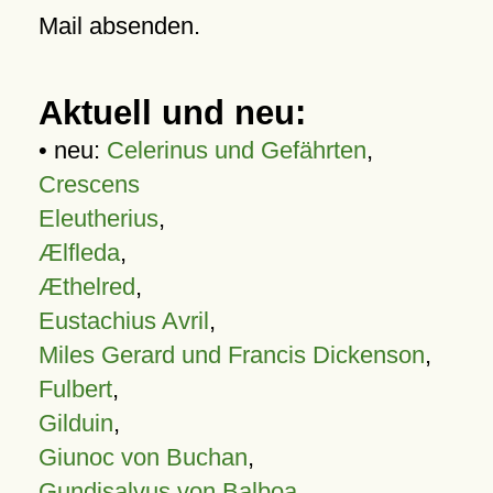
Mail absenden.
Aktuell und neu:
• neu:
Celerinus und Gefährten
,
Crescens
Eleutherius
,
Ælfleda
,
Æthelred
,
Eustachius Avril
,
Miles Gerard und Francis Dickenson
,
Fulbert
,
Gilduin
,
Giunoc von Buchan
,
Gundisalvus von Balboa
,