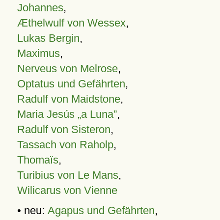
Johannes
,
Æthelwulf von Wessex
,
Lukas Bergin
,
Maximus
,
Nerveus von Melrose
,
Optatus und Gefährten
,
Radulf von Maidstone
,
Maria Jesús „a Luna”
,
Radulf von Sisteron
,
Tassach von Raholp
,
Thomaïs
,
Turibius von Le Mans
,
Wilicarus von Vienne
• neu:
Agapus und Gefährten
,