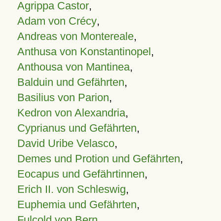
Agrippa Castor
,
Adam von Crécy
,
Andreas von Montereale
,
Anthusa von Konstantinopel
,
Anthousa von Mantinea
,
Balduin und Gefährten
,
Basilius von Parion
,
Kedron von Alexandria
,
Cyprianus und Gefährten
,
David Uribe Velasco
,
Demes und Protion und Gefährten
,
Eocapus und Gefährtinnen
,
Erich II. von Schleswig
,
Euphemia und Gefährten
,
Fulcold von Bern
,