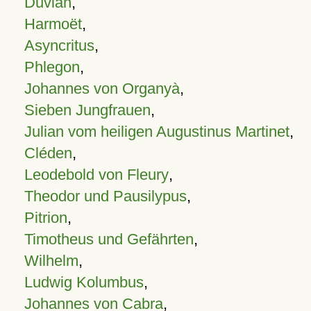
Duvian
,
Harmoët
,
Asyncritus
,
Phlegon
,
Johannes von Organyà
,
Sieben Jungfrauen
,
Julian vom heiligen Augustinus Martinet
,
Cléden
,
Leodebold von Fleury
,
Theodor und Pausilypus
,
Pitrion
,
Timotheus und Gefährten
,
Wilhelm
,
Ludwig Kolumbus
,
Johannes von Cabra
,