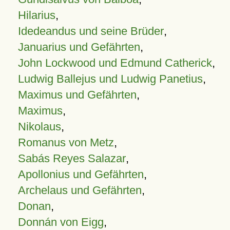
Hilarius
,
Idedeandus und seine Brüder
,
Januarius und Gefährten
,
John Lockwood und Edmund Catherick
,
Ludwig Ballejus und Ludwig Panetius
,
Maximus und Gefährten
,
Maximus
,
Nikolaus
,
Romanus von Metz
,
Sabás Reyes Salazar
,
Apollonius und Gefährten
,
Archelaus und Gefährten
,
Donan
,
Donnán von Eigg
,