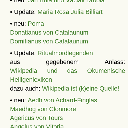
• neu:
Jan Bula und Václav Drbola
• Update:
Maria Rosa Julia Billiart
• neu:
Poma
Donatianus von Catalaunum
Domitianus von Catalaunum
• Update:
Ritualmordlegenden
aus gegebenem Anlass:
Wikipedia und das Ökumenische
Heiligenlexikon
dazu auch:
Wikipedia ist (k)eine Quelle!
• neu:
Aedh von Achard-Finglas
Maedhog von Clonmore
Agericus von Tours
Angelus von Vitoria