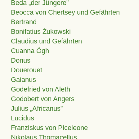
Beda „der Jüngere”
Beocca von Chertsey und Gefährten
Bertrand
Bonifatius Żukowski
Claudius und Gefährten
Cuanna Ógh
Donus
Douerouet
Gaianus
Godefried von Aleth
Godobert von Angers
Julius
Africanus
Lucidus
Franziskus von Piceleone
Nikolaus Thomacellus