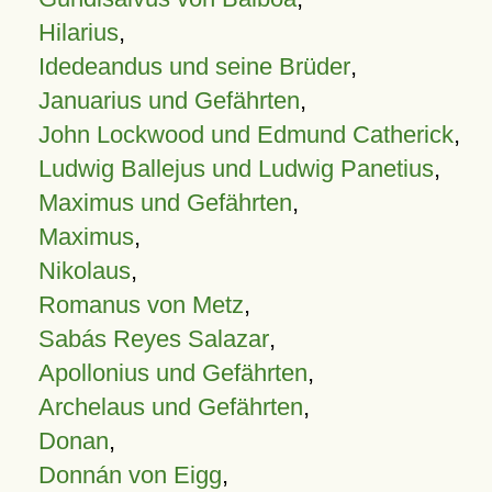
Hilarius
,
Idedeandus und seine Brüder
,
Januarius und Gefährten
,
John Lockwood und Edmund Catherick
,
Ludwig Ballejus und Ludwig Panetius
,
Maximus und Gefährten
,
Maximus
,
Nikolaus
,
Romanus von Metz
,
Sabás Reyes Salazar
,
Apollonius und Gefährten
,
Archelaus und Gefährten
,
Donan
,
Donnán von Eigg
,