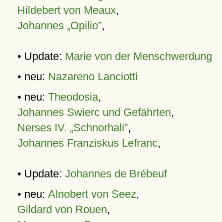
Hildebert von Meaux
,
Johannes „Opilio”
,
• Update:
Marie von der Menschwerdung
• neu:
Nazareno Lanciotti
• neu:
Theodosia
,
Johannes Swierc und Gefährten
,
Nerses IV. „Schnorhali”
,
Johannes Franziskus Lefranc
,
• Update:
Johannes de Brébeuf
• neu:
Alnobert von Seez
,
Gildard von Rouen
,