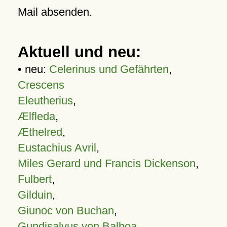
Mail absenden.
Aktuell und neu:
• neu:
Celerinus und Gefährten
,
Crescens
Eleutherius
,
Ælfleda
,
Æthelred
,
Eustachius Avril
,
Miles Gerard und Francis Dickenson
,
Fulbert
,
Gilduin
,
Giunoc von Buchan
,
Gundisalvus von Balboa
,