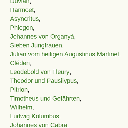
Duvian
,
Harmoët
,
Asyncritus
,
Phlegon
,
Johannes von Organyà
,
Sieben Jungfrauen
,
Julian vom heiligen Augustinus Martinet
,
Cléden
,
Leodebold von Fleury
,
Theodor und Pausilypus
,
Pitrion
,
Timotheus und Gefährten
,
Wilhelm
,
Ludwig Kolumbus
,
Johannes von Cabra
,