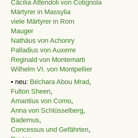
Cäcilia Attendoli von Cotignola
Märtyrer in Massylia
viele Märtyrer in Rom
Mauger
Nathäus von Achonry
Palladius von Auxerre
Reginald von Montemarti
Wilhelm VI. von Montpellier
• neu:
Béchara Abou Mrad
,
Fulton Sheen
,
Amantius von Como
,
Anna von Schlüsselberg
,
Bademus
,
Concessus und Gefährten
,