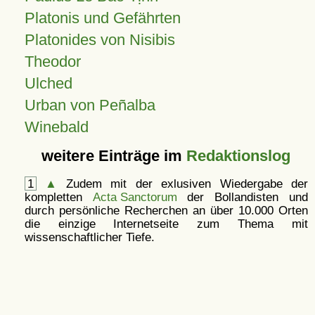
Platonis und Gefährten
Platonides von Nisibis
Theodor
Ulched
Urban von Peñalba
Winebald
weitere Einträge im
Redaktionslog
1
▲
Zudem mit der exlusiven Wiedergabe der
kompletten
Acta Sanctorum
der Bollandisten und
durch persönliche Recherchen an über 10.000 Orten
die einzige Internetseite zum Thema mit
wissenschaftlicher Tiefe.