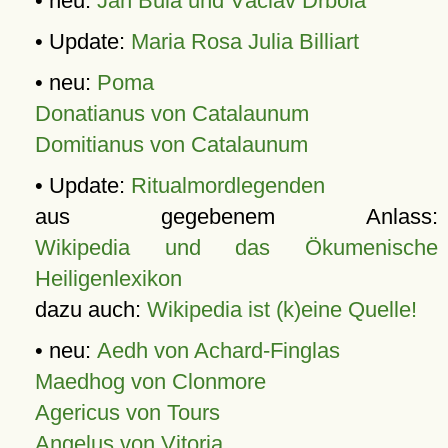
• neu:
Jan Bula und Václav Drbola
• Update:
Maria Rosa Julia Billiart
• neu:
Poma
Donatianus von Catalaunum
Domitianus von Catalaunum
• Update:
Ritualmordlegenden
aus gegebenem Anlass:
Wikipedia und das Ökumenische
Heiligenlexikon
dazu auch:
Wikipedia ist (k)eine Quelle!
• neu:
Aedh von Achard-Finglas
Maedhog von Clonmore
Agericus von Tours
Angelus von Vitoria