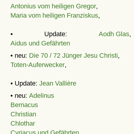
Antonius vom heiligen Gregor
,
Maria vom heiligen Franziskus
,
• Update:
Aodh Glas
,
Aidus und Gefährten
• neu:
Die 70 / 72 Jünger Jesu Christi
,
Toten-Auferwecker
,
• Update:
Jean Vallière
• neu:
Adelinus
Bernacus
Christian
Chlothar
Cyriacus und Gefährten