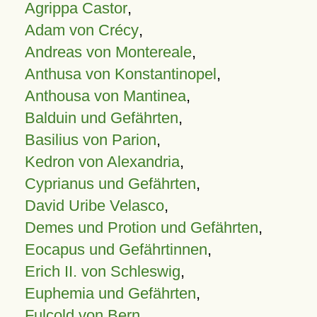
Agrippa Castor
,
Adam von Crécy
,
Andreas von Montereale
,
Anthusa von Konstantinopel
,
Anthousa von Mantinea
,
Balduin und Gefährten
,
Basilius von Parion
,
Kedron von Alexandria
,
Cyprianus und Gefährten
,
David Uribe Velasco
,
Demes und Protion und Gefährten
,
Eocapus und Gefährtinnen
,
Erich II. von Schleswig
,
Euphemia und Gefährten
,
Fulcold von Bern
,