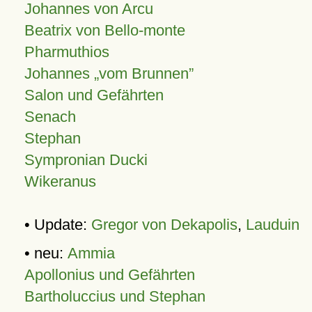
Johannes von Arcu
Beatrix von Bello-monte
Pharmuthios
Johannes
vom Brunnen
Salon und Gefährten
Senach
Stephan
Sympronian Ducki
Wikeranus
• Update:
Gregor von Dekapolis
,
Lauduin
• neu:
Ammia
Apollonius und Gefährten
Bartholuccius und Stephan