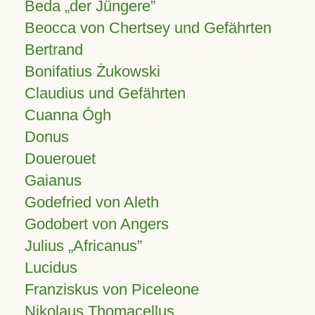
Beda „der Jüngere”
Beocca von Chertsey und Gefährten
Bertrand
Bonifatius Żukowski
Claudius und Gefährten
Cuanna Ógh
Donus
Douerouet
Gaianus
Godefried von Aleth
Godobert von Angers
Julius
Africanus
Lucidus
Franziskus von Piceleone
Nikolaus Thomacellus