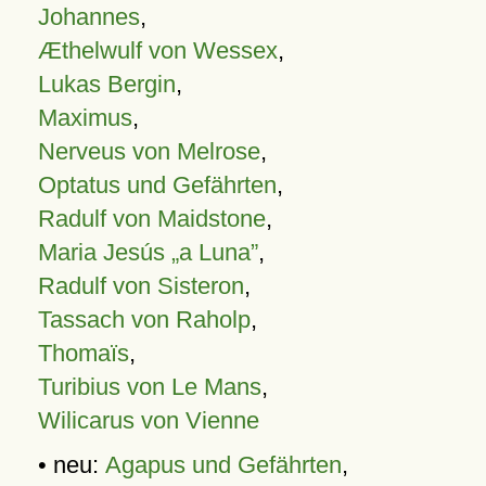
Johannes
,
Æthelwulf von Wessex
,
Lukas Bergin
,
Maximus
,
Nerveus von Melrose
,
Optatus und Gefährten
,
Radulf von Maidstone
,
Maria Jesús „a Luna”
,
Radulf von Sisteron
,
Tassach von Raholp
,
Thomaïs
,
Turibius von Le Mans
,
Wilicarus von Vienne
• neu:
Agapus und Gefährten
,