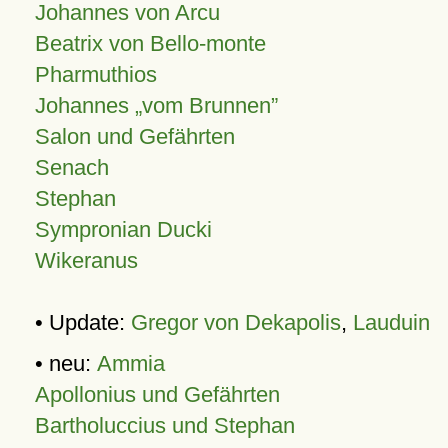
Johannes von Arcu
Beatrix von Bello-monte
Pharmuthios
Johannes
vom Brunnen
Salon und Gefährten
Senach
Stephan
Sympronian Ducki
Wikeranus
• Update:
Gregor von Dekapolis
,
Lauduin
• neu:
Ammia
Apollonius und Gefährten
Bartholuccius und Stephan