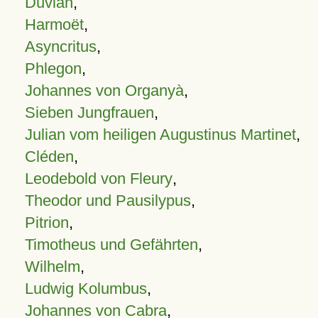
Duvian
,
Harmoët
,
Asyncritus
,
Phlegon
,
Johannes von Organyà
,
Sieben Jungfrauen
,
Julian vom heiligen Augustinus Martinet
,
Cléden
,
Leodebold von Fleury
,
Theodor und Pausilypus
,
Pitrion
,
Timotheus und Gefährten
,
Wilhelm
,
Ludwig Kolumbus
,
Johannes von Cabra
,