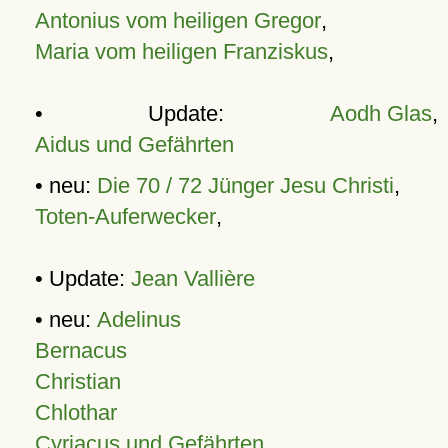
Antonius vom heiligen Gregor
,
Maria vom heiligen Franziskus
,
• Update:
Aodh Glas
,
Aidus und Gefährten
• neu:
Die 70 / 72 Jünger Jesu Christi
,
Toten-Auferwecker
,
• Update:
Jean Vallière
• neu:
Adelinus
Bernacus
Christian
Chlothar
Cyriacus und Gefährten