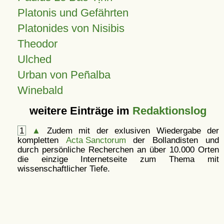
Platonis und Gefährten
Platonides von Nisibis
Theodor
Ulched
Urban von Peñalba
Winebald
weitere Einträge im
Redaktionslog
1
▲
Zudem mit der exlusiven Wiedergabe der
kompletten
Acta Sanctorum
der Bollandisten und
durch persönliche Recherchen an über 10.000 Orten
die einzige Internetseite zum Thema mit
wissenschaftlicher Tiefe.