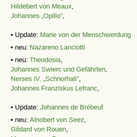
Hildebert von Meaux
,
Johannes „Opilio”
,
• Update:
Marie von der Menschwerdung
• neu:
Nazareno Lanciotti
• neu:
Theodosia
,
Johannes Swierc und Gefährten
,
Nerses IV. „Schnorhali”
,
Johannes Franziskus Lefranc
,
• Update:
Johannes de Brébeuf
• neu:
Alnobert von Seez
,
Gildard von Rouen
,