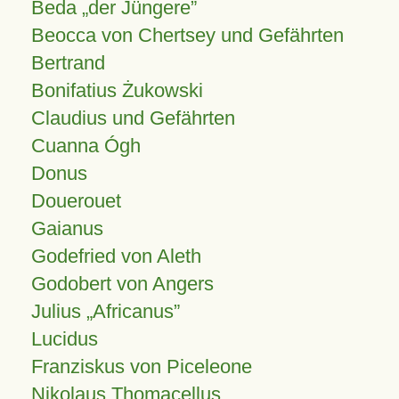
Beda „der Jüngere”
Beocca von Chertsey und Gefährten
Bertrand
Bonifatius Żukowski
Claudius und Gefährten
Cuanna Ógh
Donus
Douerouet
Gaianus
Godefried von Aleth
Godobert von Angers
Julius
Africanus
Lucidus
Franziskus von Piceleone
Nikolaus Thomacellus