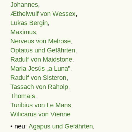
Johannes
,
Æthelwulf von Wessex
,
Lukas Bergin
,
Maximus
,
Nerveus von Melrose
,
Optatus und Gefährten
,
Radulf von Maidstone
,
Maria Jesús „a Luna”
,
Radulf von Sisteron
,
Tassach von Raholp
,
Thomaïs
,
Turibius von Le Mans
,
Wilicarus von Vienne
• neu:
Agapus und Gefährten
,