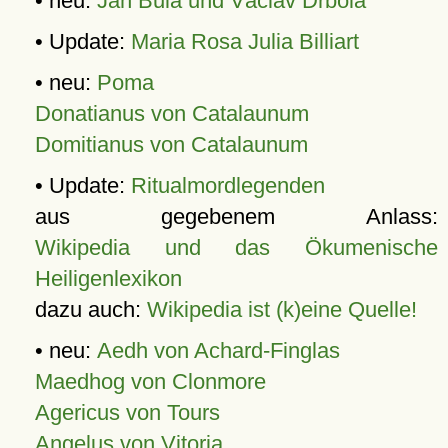
• neu:
Jan Bula und Václav Drbola
• Update:
Maria Rosa Julia Billiart
• neu:
Poma
Donatianus von Catalaunum
Domitianus von Catalaunum
• Update:
Ritualmordlegenden
aus gegebenem Anlass:
Wikipedia und das Ökumenische
Heiligenlexikon
dazu auch:
Wikipedia ist (k)eine Quelle!
• neu:
Aedh von Achard-Finglas
Maedhog von Clonmore
Agericus von Tours
Angelus von Vitoria