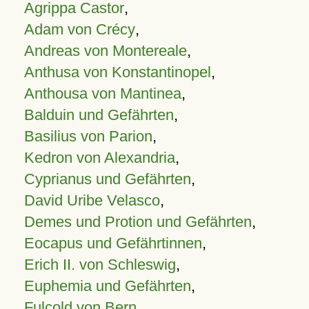
Agrippa Castor
,
Adam von Crécy
,
Andreas von Montereale
,
Anthusa von Konstantinopel
,
Anthousa von Mantinea
,
Balduin und Gefährten
,
Basilius von Parion
,
Kedron von Alexandria
,
Cyprianus und Gefährten
,
David Uribe Velasco
,
Demes und Protion und Gefährten
,
Eocapus und Gefährtinnen
,
Erich II. von Schleswig
,
Euphemia und Gefährten
,
Fulcold von Bern
,