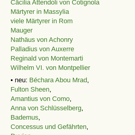
Cäcilia Attendoli von Cotignola
Märtyrer in Massylia
viele Märtyrer in Rom
Mauger
Nathäus von Achonry
Palladius von Auxerre
Reginald von Montemarti
Wilhelm VI. von Montpellier
• neu:
Béchara Abou Mrad
,
Fulton Sheen
,
Amantius von Como
,
Anna von Schlüsselberg
,
Bademus
,
Concessus und Gefährten
,