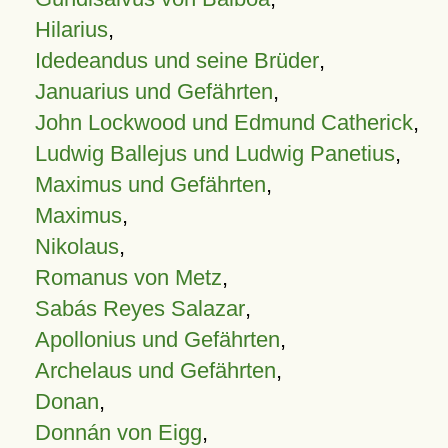
Hilarius
,
Idedeandus und seine Brüder
,
Januarius und Gefährten
,
John Lockwood und Edmund Catherick
,
Ludwig Ballejus und Ludwig Panetius
,
Maximus und Gefährten
,
Maximus
,
Nikolaus
,
Romanus von Metz
,
Sabás Reyes Salazar
,
Apollonius und Gefährten
,
Archelaus und Gefährten
,
Donan
,
Donnán von Eigg
,