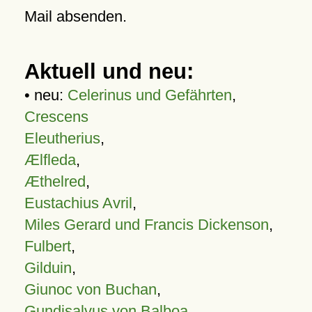
Mail absenden.
Aktuell und neu:
• neu:
Celerinus und Gefährten
,
Crescens
Eleutherius
,
Ælfleda
,
Æthelred
,
Eustachius Avril
,
Miles Gerard und Francis Dickenson
,
Fulbert
,
Gilduin
,
Giunoc von Buchan
,
Gundisalvus von Balboa
,