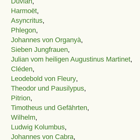
Duvian
,
Harmoët
,
Asyncritus
,
Phlegon
,
Johannes von Organyà
,
Sieben Jungfrauen
,
Julian vom heiligen Augustinus Martinet
,
Cléden
,
Leodebold von Fleury
,
Theodor und Pausilypus
,
Pitrion
,
Timotheus und Gefährten
,
Wilhelm
,
Ludwig Kolumbus
,
Johannes von Cabra
,