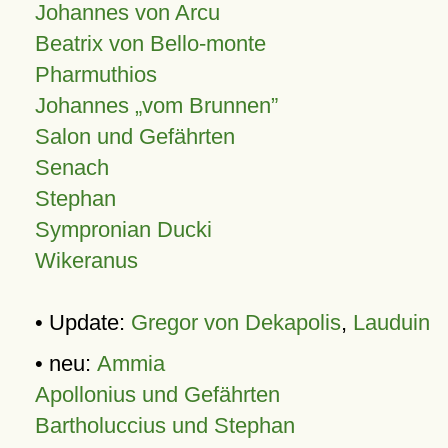
Johannes von Arcu
Beatrix von Bello-monte
Pharmuthios
Johannes
vom Brunnen
Salon und Gefährten
Senach
Stephan
Sympronian Ducki
Wikeranus
• Update:
Gregor von Dekapolis
,
Lauduin
• neu:
Ammia
Apollonius und Gefährten
Bartholuccius und Stephan