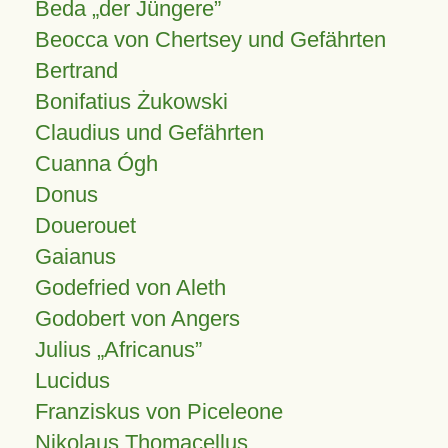
Beda „der Jüngere”
Beocca von Chertsey und Gefährten
Bertrand
Bonifatius Żukowski
Claudius und Gefährten
Cuanna Ógh
Donus
Douerouet
Gaianus
Godefried von Aleth
Godobert von Angers
Julius
Africanus
Lucidus
Franziskus von Piceleone
Nikolaus Thomacellus