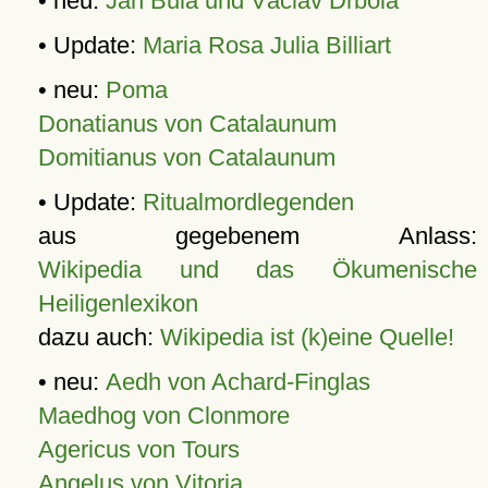
• neu:
Jan Bula und Václav Drbola
• Update:
Maria Rosa Julia Billiart
• neu:
Poma
Donatianus von Catalaunum
Domitianus von Catalaunum
• Update:
Ritualmordlegenden
aus gegebenem Anlass:
Wikipedia und das Ökumenische
Heiligenlexikon
dazu auch:
Wikipedia ist (k)eine Quelle!
• neu:
Aedh von Achard-Finglas
Maedhog von Clonmore
Agericus von Tours
Angelus von Vitoria