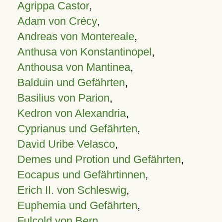
Agrippa Castor
,
Adam von Crécy
,
Andreas von Montereale
,
Anthusa von Konstantinopel
,
Anthousa von Mantinea
,
Balduin und Gefährten
,
Basilius von Parion
,
Kedron von Alexandria
,
Cyprianus und Gefährten
,
David Uribe Velasco
,
Demes und Protion und Gefährten
,
Eocapus und Gefährtinnen
,
Erich II. von Schleswig
,
Euphemia und Gefährten
,
Fulcold von Bern
,