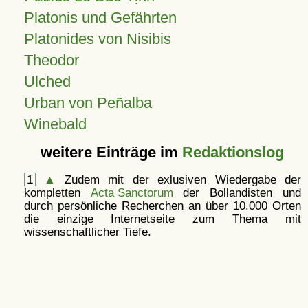
Platonis und Gefährten
Platonides von Nisibis
Theodor
Ulched
Urban von Peñalba
Winebald
weitere Einträge im
Redaktionslog
1
▲
Zudem mit der exlusiven Wiedergabe der
kompletten
Acta Sanctorum
der Bollandisten und
durch persönliche Recherchen an über 10.000 Orten
die einzige Internetseite zum Thema mit
wissenschaftlicher Tiefe.