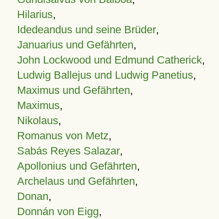
Hilarius
,
Idedeandus und seine Brüder
,
Januarius und Gefährten
,
John Lockwood und Edmund Catherick
,
Ludwig Ballejus und Ludwig Panetius
,
Maximus und Gefährten
,
Maximus
,
Nikolaus
,
Romanus von Metz
,
Sabás Reyes Salazar
,
Apollonius und Gefährten
,
Archelaus und Gefährten
,
Donan
,
Donnán von Eigg
,