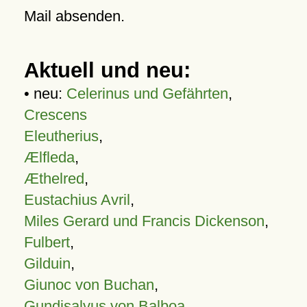
Mail absenden.
Aktuell und neu:
• neu:
Celerinus und Gefährten
,
Crescens
Eleutherius
,
Ælfleda
,
Æthelred
,
Eustachius Avril
,
Miles Gerard und Francis Dickenson
,
Fulbert
,
Gilduin
,
Giunoc von Buchan
,
Gundisalvus von Balboa
,