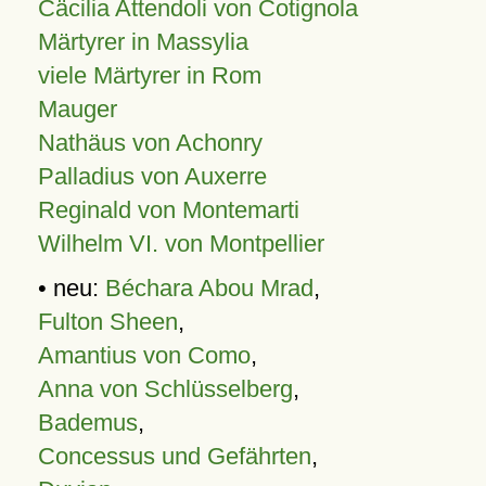
Cäcilia Attendoli von Cotignola
Märtyrer in Massylia
viele Märtyrer in Rom
Mauger
Nathäus von Achonry
Palladius von Auxerre
Reginald von Montemarti
Wilhelm VI. von Montpellier
• neu:
Béchara Abou Mrad
,
Fulton Sheen
,
Amantius von Como
,
Anna von Schlüsselberg
,
Bademus
,
Concessus und Gefährten
,