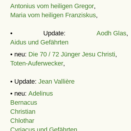
Antonius vom heiligen Gregor
,
Maria vom heiligen Franziskus
,
• Update:
Aodh Glas
,
Aidus und Gefährten
• neu:
Die 70 / 72 Jünger Jesu Christi
,
Toten-Auferwecker
,
• Update:
Jean Vallière
• neu:
Adelinus
Bernacus
Christian
Chlothar
Cyriacus und Gefährten