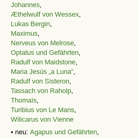
Johannes
,
Æthelwulf von Wessex
,
Lukas Bergin
,
Maximus
,
Nerveus von Melrose
,
Optatus und Gefährten
,
Radulf von Maidstone
,
Maria Jesús „a Luna”
,
Radulf von Sisteron
,
Tassach von Raholp
,
Thomaïs
,
Turibius von Le Mans
,
Wilicarus von Vienne
• neu:
Agapus und Gefährten
,