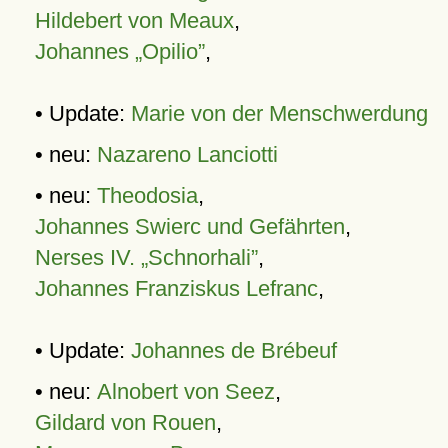
Hildebert von Meaux
,
Johannes „Opilio”
,
• Update:
Marie von der Menschwerdung
• neu:
Nazareno Lanciotti
• neu:
Theodosia
,
Johannes Swierc und Gefährten
,
Nerses IV. „Schnorhali”
,
Johannes Franziskus Lefranc
,
• Update:
Johannes de Brébeuf
• neu:
Alnobert von Seez
,
Gildard von Rouen
,