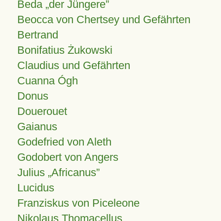
Beda „der Jüngere”
Beocca von Chertsey und Gefährten
Bertrand
Bonifatius Żukowski
Claudius und Gefährten
Cuanna Ógh
Donus
Douerouet
Gaianus
Godefried von Aleth
Godobert von Angers
Julius
Africanus
Lucidus
Franziskus von Piceleone
Nikolaus Thomacellus