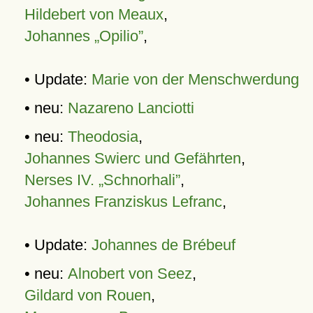
Hildebert von Meaux
,
Johannes „Opilio”
,
• Update:
Marie von der Menschwerdung
• neu:
Nazareno Lanciotti
• neu:
Theodosia
,
Johannes Swierc und Gefährten
,
Nerses IV. „Schnorhali”
,
Johannes Franziskus Lefranc
,
• Update:
Johannes de Brébeuf
• neu:
Alnobert von Seez
,
Gildard von Rouen
,