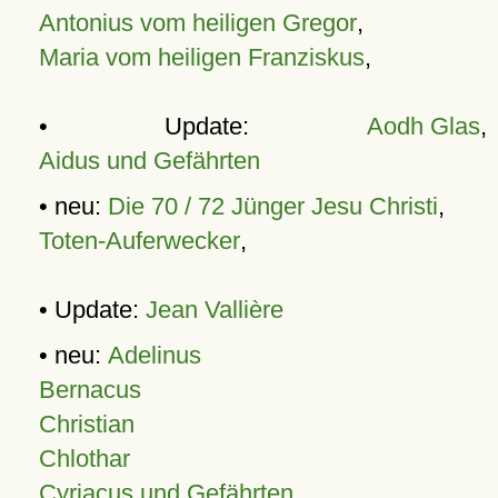
Antonius vom heiligen Gregor
,
Maria vom heiligen Franziskus
,
• Update:
Aodh Glas
,
Aidus und Gefährten
• neu:
Die 70 / 72 Jünger Jesu Christi
,
Toten-Auferwecker
,
• Update:
Jean Vallière
• neu:
Adelinus
Bernacus
Christian
Chlothar
Cyriacus und Gefährten