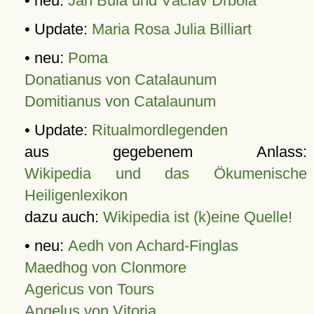
• neu:
Jan Bula und Václav Drbola
• Update:
Maria Rosa Julia Billiart
• neu:
Poma
Donatianus von Catalaunum
Domitianus von Catalaunum
• Update:
Ritualmordlegenden
aus gegebenem Anlass:
Wikipedia und das Ökumenische
Heiligenlexikon
dazu auch:
Wikipedia ist (k)eine Quelle!
• neu:
Aedh von Achard-Finglas
Maedhog von Clonmore
Agericus von Tours
Angelus von Vitoria