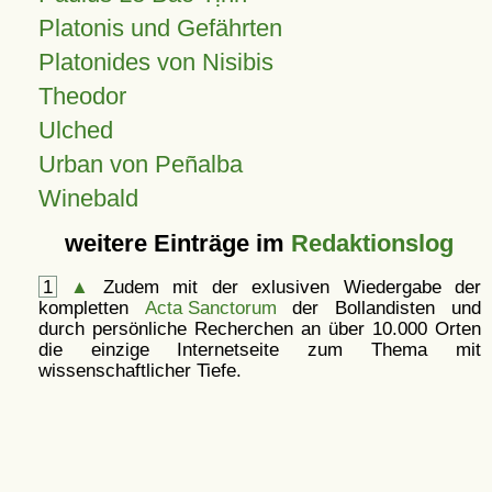
Platonis und Gefährten
Platonides von Nisibis
Theodor
Ulched
Urban von Peñalba
Winebald
weitere Einträge im
Redaktionslog
1
▲
Zudem mit der exlusiven Wiedergabe der
kompletten
Acta Sanctorum
der Bollandisten und
durch persönliche Recherchen an über 10.000 Orten
die einzige Internetseite zum Thema mit
wissenschaftlicher Tiefe.