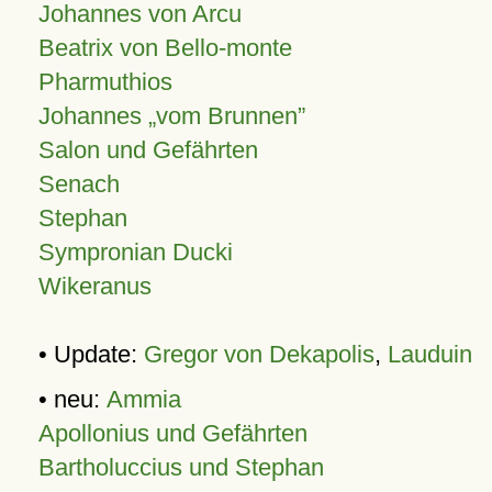
Johannes von Arcu
Beatrix von Bello-monte
Pharmuthios
Johannes
vom Brunnen
Salon und Gefährten
Senach
Stephan
Sympronian Ducki
Wikeranus
• Update:
Gregor von Dekapolis
,
Lauduin
• neu:
Ammia
Apollonius und Gefährten
Bartholuccius und Stephan