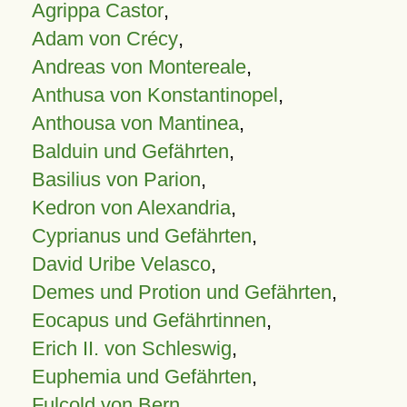
Agrippa Castor
,
Adam von Crécy
,
Andreas von Montereale
,
Anthusa von Konstantinopel
,
Anthousa von Mantinea
,
Balduin und Gefährten
,
Basilius von Parion
,
Kedron von Alexandria
,
Cyprianus und Gefährten
,
David Uribe Velasco
,
Demes und Protion und Gefährten
,
Eocapus und Gefährtinnen
,
Erich II. von Schleswig
,
Euphemia und Gefährten
,
Fulcold von Bern
,