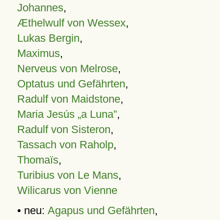
Johannes
,
Æthelwulf von Wessex
,
Lukas Bergin
,
Maximus
,
Nerveus von Melrose
,
Optatus und Gefährten
,
Radulf von Maidstone
,
Maria Jesús „a Luna”
,
Radulf von Sisteron
,
Tassach von Raholp
,
Thomaïs
,
Turibius von Le Mans
,
Wilicarus von Vienne
• neu:
Agapus und Gefährten
,