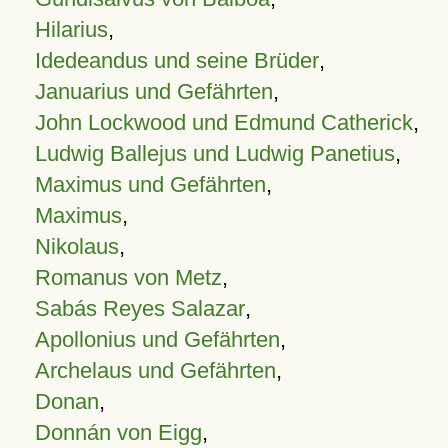
Hilarius
,
Idedeandus und seine Brüder
,
Januarius und Gefährten
,
John Lockwood und Edmund Catherick
,
Ludwig Ballejus und Ludwig Panetius
,
Maximus und Gefährten
,
Maximus
,
Nikolaus
,
Romanus von Metz
,
Sabás Reyes Salazar
,
Apollonius und Gefährten
,
Archelaus und Gefährten
,
Donan
,
Donnán von Eigg
,