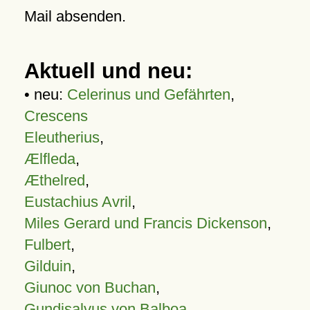
Mail absenden.
Aktuell und neu:
• neu:
Celerinus und Gefährten
,
Crescens
Eleutherius
,
Ælfleda
,
Æthelred
,
Eustachius Avril
,
Miles Gerard und Francis Dickenson
,
Fulbert
,
Gilduin
,
Giunoc von Buchan
,
Gundisalvus von Balboa
,