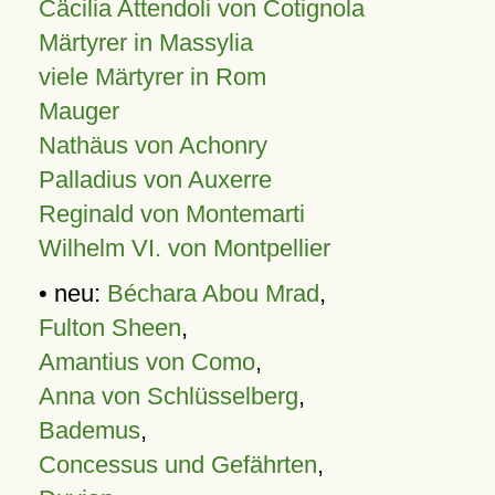
Cäcilia Attendoli von Cotignola
Märtyrer in Massylia
viele Märtyrer in Rom
Mauger
Nathäus von Achonry
Palladius von Auxerre
Reginald von Montemarti
Wilhelm VI. von Montpellier
• neu:
Béchara Abou Mrad
,
Fulton Sheen
,
Amantius von Como
,
Anna von Schlüsselberg
,
Bademus
,
Concessus und Gefährten
,