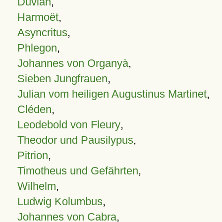
Duvian
,
Harmoët
,
Asyncritus
,
Phlegon
,
Johannes von Organyà
,
Sieben Jungfrauen
,
Julian vom heiligen Augustinus Martinet
,
Cléden
,
Leodebold von Fleury
,
Theodor und Pausilypus
,
Pitrion
,
Timotheus und Gefährten
,
Wilhelm
,
Ludwig Kolumbus
,
Johannes von Cabra
,