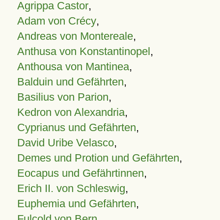
Agrippa Castor
,
Adam von Crécy
,
Andreas von Montereale
,
Anthusa von Konstantinopel
,
Anthousa von Mantinea
,
Balduin und Gefährten
,
Basilius von Parion
,
Kedron von Alexandria
,
Cyprianus und Gefährten
,
David Uribe Velasco
,
Demes und Protion und Gefährten
,
Eocapus und Gefährtinnen
,
Erich II. von Schleswig
,
Euphemia und Gefährten
,
Fulcold von Bern
,