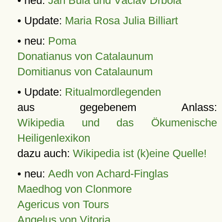
• neu:
Jan Bula und Václav Drbola
• Update:
Maria Rosa Julia Billiart
• neu:
Poma
Donatianus von Catalaunum
Domitianus von Catalaunum
• Update:
Ritualmordlegenden
aus gegebenem Anlass:
Wikipedia und das Ökumenische
Heiligenlexikon
dazu auch:
Wikipedia ist (k)eine Quelle!
• neu:
Aedh von Achard-Finglas
Maedhog von Clonmore
Agericus von Tours
Angelus von Vitoria