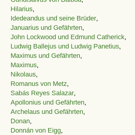
Hilarius
,
Idedeandus und seine Brüder
,
Januarius und Gefährten
,
John Lockwood und Edmund Catherick
,
Ludwig Ballejus und Ludwig Panetius
,
Maximus und Gefährten
,
Maximus
,
Nikolaus
,
Romanus von Metz
,
Sabás Reyes Salazar
,
Apollonius und Gefährten
,
Archelaus und Gefährten
,
Donan
,
Donnán von Eigg
,