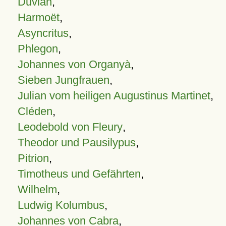
Duvian
,
Harmoët
,
Asyncritus
,
Phlegon
,
Johannes von Organyà
,
Sieben Jungfrauen
,
Julian vom heiligen Augustinus Martinet
,
Cléden
,
Leodebold von Fleury
,
Theodor und Pausilypus
,
Pitrion
,
Timotheus und Gefährten
,
Wilhelm
,
Ludwig Kolumbus
,
Johannes von Cabra
,