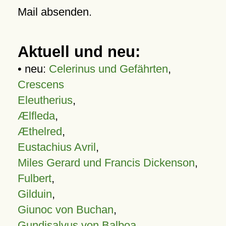
Mail absenden.
Aktuell und neu:
• neu:
Celerinus und Gefährten
,
Crescens
Eleutherius
,
Ælfleda
,
Æthelred
,
Eustachius Avril
,
Miles Gerard und Francis Dickenson
,
Fulbert
,
Gilduin
,
Giunoc von Buchan
,
Gundisalvus von Balboa
,