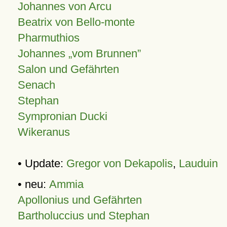
Johannes von Arcu
Beatrix von Bello-monte
Pharmuthios
Johannes
vom Brunnen
Salon und Gefährten
Senach
Stephan
Sympronian Ducki
Wikeranus
• Update:
Gregor von Dekapolis
,
Lauduin
• neu:
Ammia
Apollonius und Gefährten
Bartholuccius und Stephan