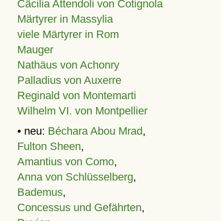
Cäcilia Attendoli von Cotignola
Märtyrer in Massylia
viele Märtyrer in Rom
Mauger
Nathäus von Achonry
Palladius von Auxerre
Reginald von Montemarti
Wilhelm VI. von Montpellier
• neu:
Béchara Abou Mrad
,
Fulton Sheen
,
Amantius von Como
,
Anna von Schlüsselberg
,
Bademus
,
Concessus und Gefährten
,