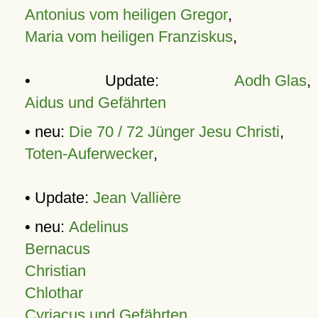
Antonius vom heiligen Gregor
,
Maria vom heiligen Franziskus
,
• Update:
Aodh Glas
,
Aidus und Gefährten
• neu:
Die 70 / 72 Jünger Jesu Christi
,
Toten-Auferwecker
,
• Update:
Jean Vallière
• neu:
Adelinus
Bernacus
Christian
Chlothar
Cyriacus und Gefährten