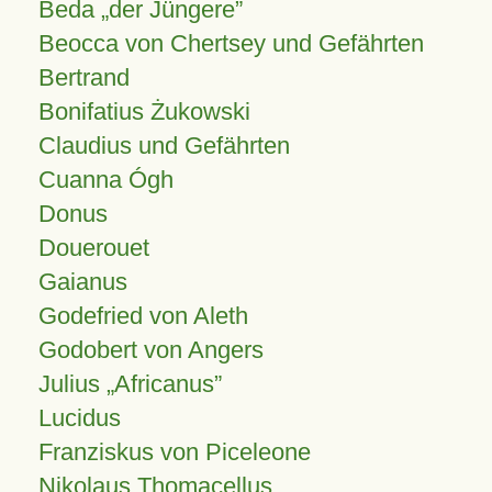
Beda „der Jüngere”
Beocca von Chertsey und Gefährten
Bertrand
Bonifatius Żukowski
Claudius und Gefährten
Cuanna Ógh
Donus
Douerouet
Gaianus
Godefried von Aleth
Godobert von Angers
Julius
Africanus
Lucidus
Franziskus von Piceleone
Nikolaus Thomacellus