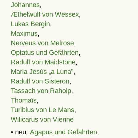
Johannes
,
Æthelwulf von Wessex
,
Lukas Bergin
,
Maximus
,
Nerveus von Melrose
,
Optatus und Gefährten
,
Radulf von Maidstone
,
Maria Jesús „a Luna”
,
Radulf von Sisteron
,
Tassach von Raholp
,
Thomaïs
,
Turibius von Le Mans
,
Wilicarus von Vienne
• neu:
Agapus und Gefährten
,