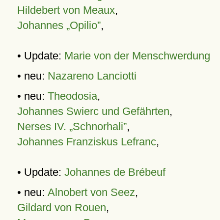
Hildebert von Meaux
,
Johannes „Opilio”
,
• Update:
Marie von der Menschwerdung
• neu:
Nazareno Lanciotti
• neu:
Theodosia
,
Johannes Swierc und Gefährten
,
Nerses IV. „Schnorhali”
,
Johannes Franziskus Lefranc
,
• Update:
Johannes de Brébeuf
• neu:
Alnobert von Seez
,
Gildard von Rouen
,