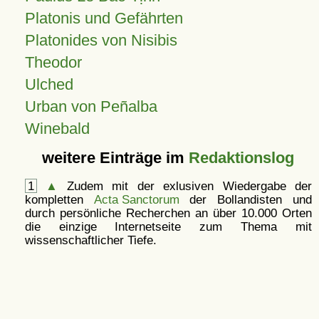
Platonis und Gefährten
Platonides von Nisibis
Theodor
Ulched
Urban von Peñalba
Winebald
weitere Einträge im
Redaktionslog
1
▲
Zudem mit der exlusiven Wiedergabe der
kompletten
Acta Sanctorum
der Bollandisten und
durch persönliche Recherchen an über 10.000 Orten
die einzige Internetseite zum Thema mit
wissenschaftlicher Tiefe.