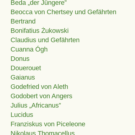
Beda „der Jüngere”
Beocca von Chertsey und Gefährten
Bertrand
Bonifatius Żukowski
Claudius und Gefährten
Cuanna Ógh
Donus
Douerouet
Gaianus
Godefried von Aleth
Godobert von Angers
Julius
Africanus
Lucidus
Franziskus von Piceleone
Nikolaus Thomacellus