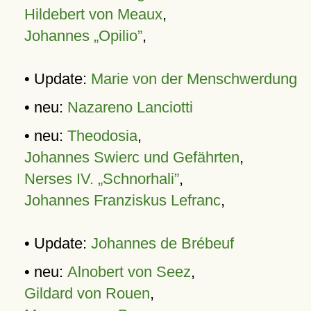
Hildebert von Meaux
,
Johannes „Opilio”
,
• Update:
Marie von der Menschwerdung
• neu:
Nazareno Lanciotti
• neu:
Theodosia
,
Johannes Swierc und Gefährten
,
Nerses IV. „Schnorhali”
,
Johannes Franziskus Lefranc
,
• Update:
Johannes de Brébeuf
• neu:
Alnobert von Seez
,
Gildard von Rouen
,