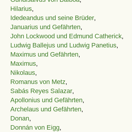
Hilarius
,
Idedeandus und seine Brüder
,
Januarius und Gefährten
,
John Lockwood und Edmund Catherick
,
Ludwig Ballejus und Ludwig Panetius
,
Maximus und Gefährten
,
Maximus
,
Nikolaus
,
Romanus von Metz
,
Sabás Reyes Salazar
,
Apollonius und Gefährten
,
Archelaus und Gefährten
,
Donan
,
Donnán von Eigg
,