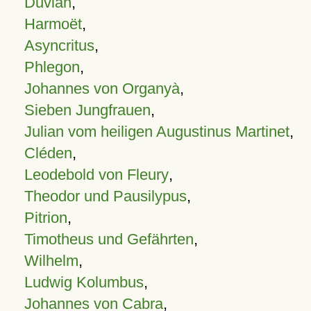
Duvian
,
Harmoët
,
Asyncritus
,
Phlegon
,
Johannes von Organyà
,
Sieben Jungfrauen
,
Julian vom heiligen Augustinus Martinet
,
Cléden
,
Leodebold von Fleury
,
Theodor und Pausilypus
,
Pitrion
,
Timotheus und Gefährten
,
Wilhelm
,
Ludwig Kolumbus
,
Johannes von Cabra
,