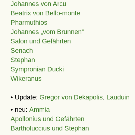
Johannes von Arcu
Beatrix von Bello-monte
Pharmuthios
Johannes
vom Brunnen
Salon und Gefährten
Senach
Stephan
Sympronian Ducki
Wikeranus
• Update:
Gregor von Dekapolis
,
Lauduin
• neu:
Ammia
Apollonius und Gefährten
Bartholuccius und Stephan