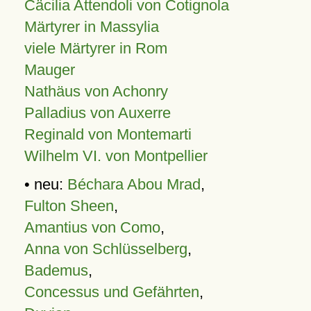
Cäcilia Attendoli von Cotignola
Märtyrer in Massylia
viele Märtyrer in Rom
Mauger
Nathäus von Achonry
Palladius von Auxerre
Reginald von Montemarti
Wilhelm VI. von Montpellier
• neu:
Béchara Abou Mrad
,
Fulton Sheen
,
Amantius von Como
,
Anna von Schlüsselberg
,
Bademus
,
Concessus und Gefährten
,