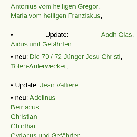
Antonius vom heiligen Gregor
,
Maria vom heiligen Franziskus
,
• Update:
Aodh Glas
,
Aidus und Gefährten
• neu:
Die 70 / 72 Jünger Jesu Christi
,
Toten-Auferwecker
,
• Update:
Jean Vallière
• neu:
Adelinus
Bernacus
Christian
Chlothar
Cyriacus und Gefährten