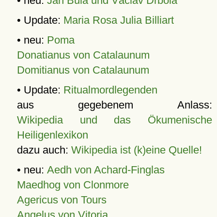
• neu:
Jan Bula und Václav Drbola
• Update:
Maria Rosa Julia Billiart
• neu:
Poma
Donatianus von Catalaunum
Domitianus von Catalaunum
• Update:
Ritualmordlegenden
aus gegebenem Anlass:
Wikipedia und das Ökumenische
Heiligenlexikon
dazu auch:
Wikipedia ist (k)eine Quelle!
• neu:
Aedh von Achard-Finglas
Maedhog von Clonmore
Agericus von Tours
Angelus von Vitoria