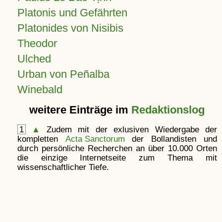
Platonis und Gefährten
Platonides von Nisibis
Theodor
Ulched
Urban von Peñalba
Winebald
weitere Einträge im
Redaktionslog
1
▲
Zudem mit der exlusiven Wiedergabe der
kompletten
Acta Sanctorum
der Bollandisten und
durch persönliche Recherchen an über 10.000 Orten
die einzige Internetseite zum Thema mit
wissenschaftlicher Tiefe.