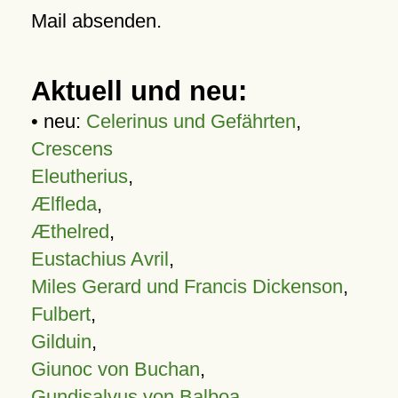
Mail absenden.
Aktuell und neu:
• neu:
Celerinus und Gefährten
,
Crescens
Eleutherius
,
Ælfleda
,
Æthelred
,
Eustachius Avril
,
Miles Gerard und Francis Dickenson
,
Fulbert
,
Gilduin
,
Giunoc von Buchan
,
Gundisalvus von Balboa
,