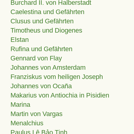
Burchard II. von Halberstadt
Caelestina und Gefährten
Clusus und Gefährten
Timotheus und Diogenes
Elstan
Rufina und Gefährten
Gennard von Flay
Johannes von Amsterdam
Franziskus vom heiligen Joseph
Johannes von Ocaña
Makarius von Antiochia in Pisidien
Marina
Martin von Vargas
Menalchius
Paulus Lê Bảo Tịnh