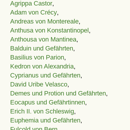
Agrippa Castor
,
Adam von Crécy
,
Andreas von Montereale
,
Anthusa von Konstantinopel
,
Anthousa von Mantinea
,
Balduin und Gefährten
,
Basilius von Parion
,
Kedron von Alexandria
,
Cyprianus und Gefährten
,
David Uribe Velasco
,
Demes und Protion und Gefährten
,
Eocapus und Gefährtinnen
,
Erich II. von Schleswig
,
Euphemia und Gefährten
,
Fulcold von Bern
,