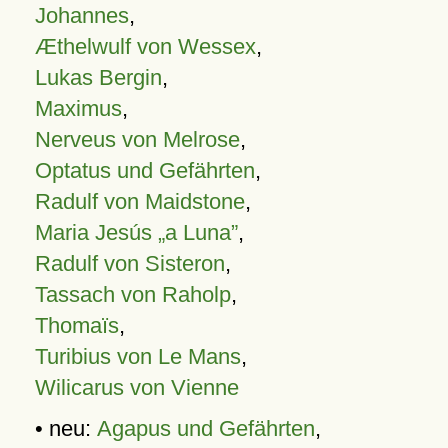
Johannes
,
Æthelwulf von Wessex
,
Lukas Bergin
,
Maximus
,
Nerveus von Melrose
,
Optatus und Gefährten
,
Radulf von Maidstone
,
Maria Jesús „a Luna”
,
Radulf von Sisteron
,
Tassach von Raholp
,
Thomaïs
,
Turibius von Le Mans
,
Wilicarus von Vienne
• neu:
Agapus und Gefährten
,