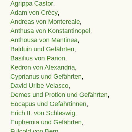
Agrippa Castor
,
Adam von Crécy
,
Andreas von Montereale
,
Anthusa von Konstantinopel
,
Anthousa von Mantinea
,
Balduin und Gefährten
,
Basilius von Parion
,
Kedron von Alexandria
,
Cyprianus und Gefährten
,
David Uribe Velasco
,
Demes und Protion und Gefährten
,
Eocapus und Gefährtinnen
,
Erich II. von Schleswig
,
Euphemia und Gefährten
,
Fulcold von Bern
,