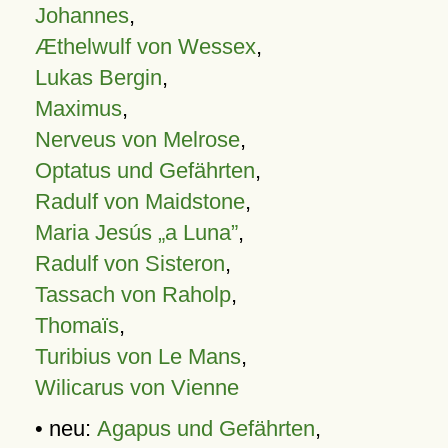
Johannes
,
Æthelwulf von Wessex
,
Lukas Bergin
,
Maximus
,
Nerveus von Melrose
,
Optatus und Gefährten
,
Radulf von Maidstone
,
Maria Jesús „a Luna”
,
Radulf von Sisteron
,
Tassach von Raholp
,
Thomaïs
,
Turibius von Le Mans
,
Wilicarus von Vienne
• neu:
Agapus und Gefährten
,