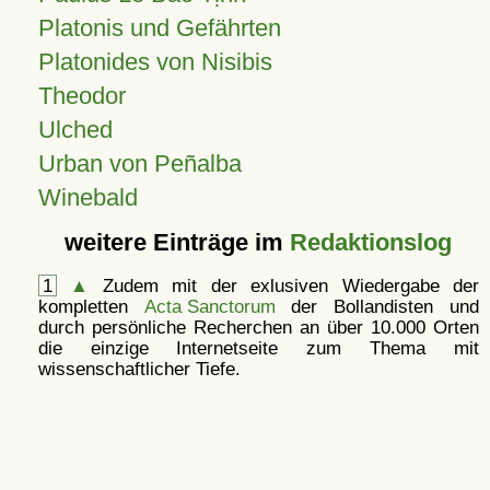
Platonis und Gefährten
Platonides von Nisibis
Theodor
Ulched
Urban von Peñalba
Winebald
weitere Einträge im
Redaktionslog
1
▲
Zudem mit der exlusiven Wiedergabe der
kompletten
Acta Sanctorum
der Bollandisten und
durch persönliche Recherchen an über 10.000 Orten
die einzige Internetseite zum Thema mit
wissenschaftlicher Tiefe.