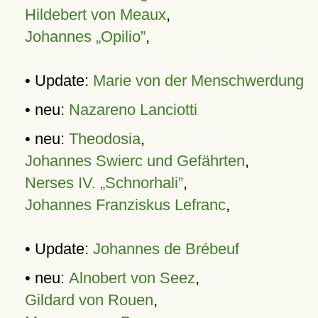
Hildebert von Meaux
,
Johannes „Opilio”
,
• Update:
Marie von der Menschwerdung
• neu:
Nazareno Lanciotti
• neu:
Theodosia
,
Johannes Swierc und Gefährten
,
Nerses IV. „Schnorhali”
,
Johannes Franziskus Lefranc
,
• Update:
Johannes de Brébeuf
• neu:
Alnobert von Seez
,
Gildard von Rouen
,