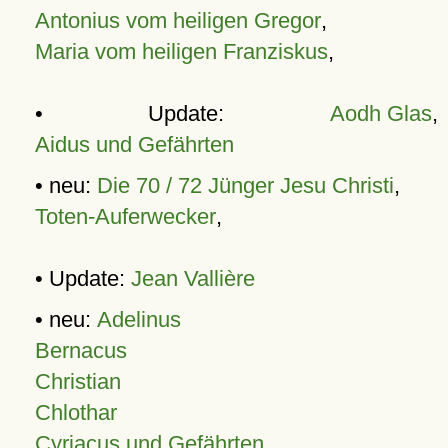
Antonius vom heiligen Gregor
,
Maria vom heiligen Franziskus
,
• Update:
Aodh Glas
,
Aidus und Gefährten
• neu:
Die 70 / 72 Jünger Jesu Christi
,
Toten-Auferwecker
,
• Update:
Jean Vallière
• neu:
Adelinus
Bernacus
Christian
Chlothar
Cyriacus und Gefährten