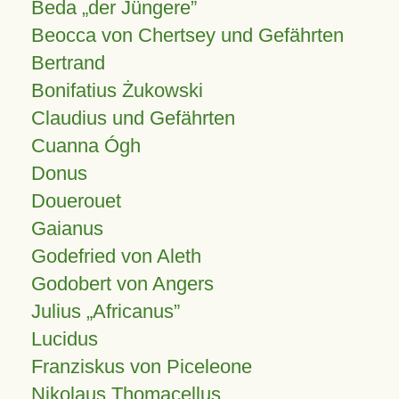
Beda „der Jüngere”
Beocca von Chertsey und Gefährten
Bertrand
Bonifatius Żukowski
Claudius und Gefährten
Cuanna Ógh
Donus
Douerouet
Gaianus
Godefried von Aleth
Godobert von Angers
Julius
Africanus
Lucidus
Franziskus von Piceleone
Nikolaus Thomacellus