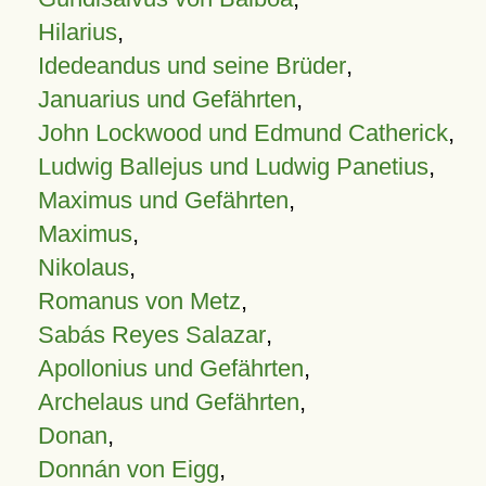
Hilarius
,
Idedeandus und seine Brüder
,
Januarius und Gefährten
,
John Lockwood und Edmund Catherick
,
Ludwig Ballejus und Ludwig Panetius
,
Maximus und Gefährten
,
Maximus
,
Nikolaus
,
Romanus von Metz
,
Sabás Reyes Salazar
,
Apollonius und Gefährten
,
Archelaus und Gefährten
,
Donan
,
Donnán von Eigg
,