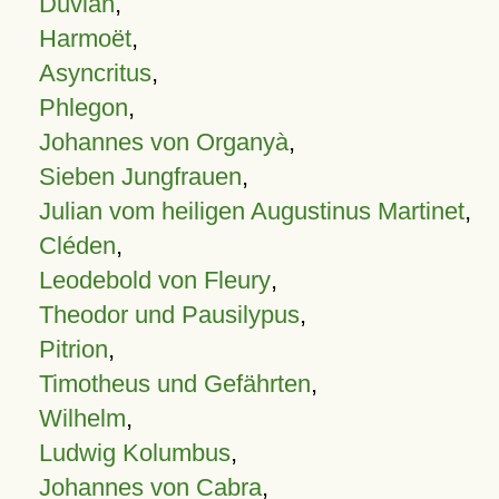
Duvian
,
Harmoët
,
Asyncritus
,
Phlegon
,
Johannes von Organyà
,
Sieben Jungfrauen
,
Julian vom heiligen Augustinus Martinet
,
Cléden
,
Leodebold von Fleury
,
Theodor und Pausilypus
,
Pitrion
,
Timotheus und Gefährten
,
Wilhelm
,
Ludwig Kolumbus
,
Johannes von Cabra
,