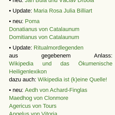
• neu:
Jan Bula und Václav Drbola
• Update:
Maria Rosa Julia Billiart
• neu:
Poma
Donatianus von Catalaunum
Domitianus von Catalaunum
• Update:
Ritualmordlegenden
aus gegebenem Anlass:
Wikipedia und das Ökumenische
Heiligenlexikon
dazu auch:
Wikipedia ist (k)eine Quelle!
• neu:
Aedh von Achard-Finglas
Maedhog von Clonmore
Agericus von Tours
Angelus von Vitoria