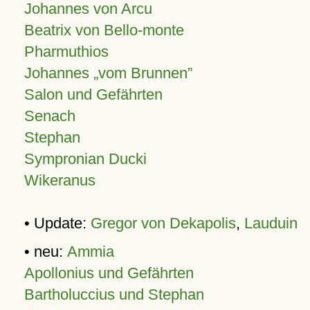
Johannes von Arcu
Beatrix von Bello-monte
Pharmuthios
Johannes
vom Brunnen
Salon und Gefährten
Senach
Stephan
Sympronian Ducki
Wikeranus
• Update:
Gregor von Dekapolis
,
Lauduin
• neu:
Ammia
Apollonius und Gefährten
Bartholuccius und Stephan