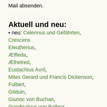
Mail absenden.
Aktuell und neu:
• neu:
Celerinus und Gefährten
,
Crescens
Eleutherius
,
Ælfleda
,
Æthelred
,
Eustachius Avril
,
Miles Gerard und Francis Dickenson
,
Fulbert
,
Gilduin
,
Giunoc von Buchan
,
Gundisalvus von Balboa
,