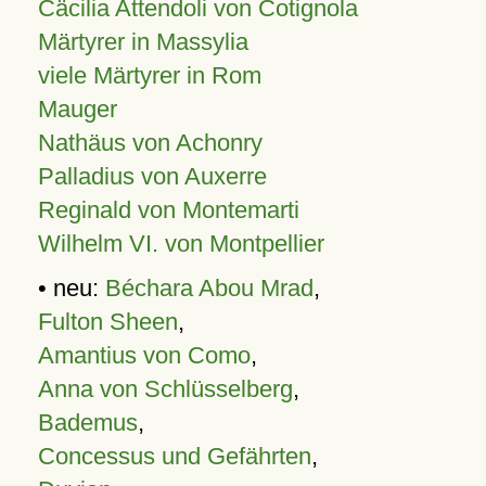
Cäcilia Attendoli von Cotignola
Märtyrer in Massylia
viele Märtyrer in Rom
Mauger
Nathäus von Achonry
Palladius von Auxerre
Reginald von Montemarti
Wilhelm VI. von Montpellier
• neu:
Béchara Abou Mrad
,
Fulton Sheen
,
Amantius von Como
,
Anna von Schlüsselberg
,
Bademus
,
Concessus und Gefährten
,