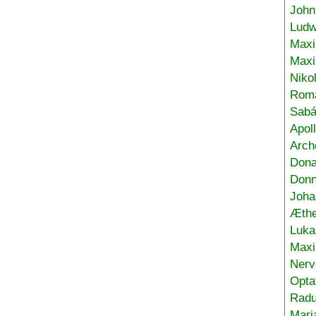
John
Ludw
Maxi
Max
Niko
Roma
Sabá
Apol
Arch
Don
Donn
Joha
Æthe
Luka
Max
Nerv
Opta
Radu
Mari