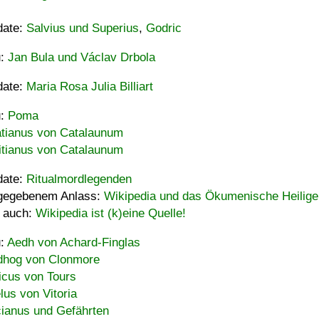
date:
Salvius und Superius
,
Godric
u:
Jan Bula und Václav Drbola
date:
Maria Rosa Julia Billiart
u:
Poma
tianus von Catalaunum
tianus von Catalaunum
date:
Ritualmordlegenden
gegebenem Anlass:
Wikipedia und das Ökumenische Heilige
 auch:
Wikipedia ist (k)eine Quelle!
u:
Aedh von Achard-Finglas
hog von Clonmore
icus von Tours
lus von Vitoria
ianus und Gefährten