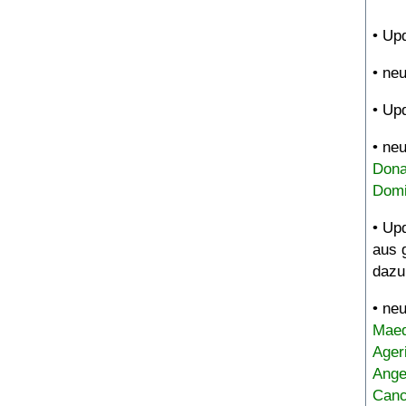
• Up
• ne
• Up
• ne
Dona
Domi
• Up
aus 
dazu
• ne
Maed
Ager
Ange
Canc