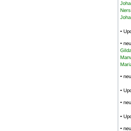
Joha
Ners
Joha
• Up
• ne
Gild
Manv
Mari
• ne
• Up
• ne
• Up
• ne