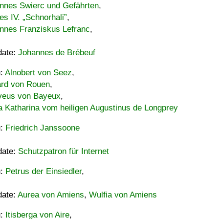
nnes Swierc und Gefährten
,
es IV. „Schnorhali”
,
nnes Franziskus Lefranc
,
date:
Johannes de Brébeuf
u:
Alnobert von Seez
,
ard von Rouen
,
eus von Bayeux
,
a Katharina vom heiligen Augustinus de Longprey
u:
Friedrich Janssoone
date:
Schutzpatron für Internet
u:
Petrus der Einsiedler
,
date:
Aurea von Amiens
,
Wulfia von Amiens
u:
Itisberga von Aire
,