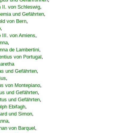
h II. von Schleswig
,
emia und Gefährten
,
old von Bern
,
o
,
 III. von Amiens
,
nna
,
nna de Lambertini
,
entius von Portugal
,
aretha
s und Gefährten
,
ius
,
us von Montepiano
,
us und Gefährten
,
tus und Gefährten
,
lph Ebifagh
,
ard und Simon
,
anna
,
han von Barquel
,