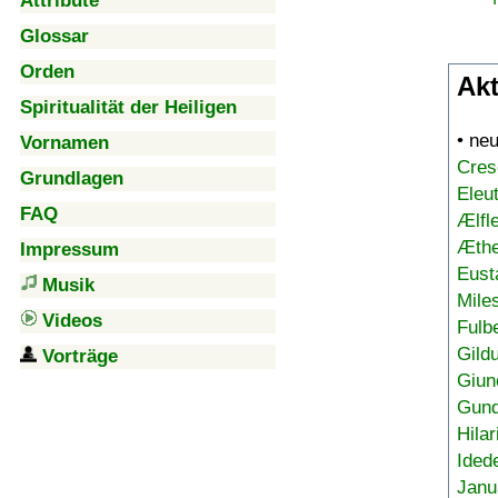
Attribute
Glossar
Orden
Akt
Spiritualität der Heiligen
• ne
Vornamen
Cres
Grundlagen
Eleu
FAQ
Ælfl
Æthe
Impressum
Eust
Musik
Mile
Videos
Fulb
Gild
Vorträge
Giun
Gund
Hilar
Ided
Janu