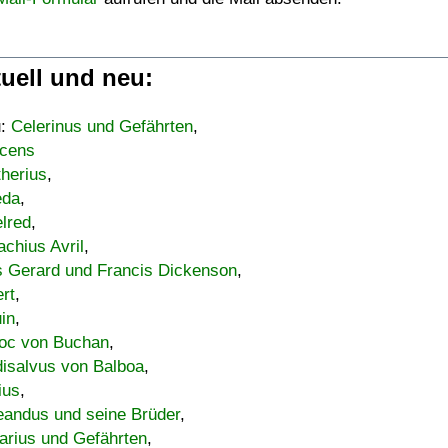
uell und neu:
u:
Celerinus und Gefährten
,
cens
therius
,
eda
,
lred
,
achius Avril
,
s Gerard und Francis Dickenson
,
ert
,
uin
,
oc von Buchan
,
isalvus von Balboa
,
ius
,
eandus und seine Brüder
,
arius und Gefährten
,