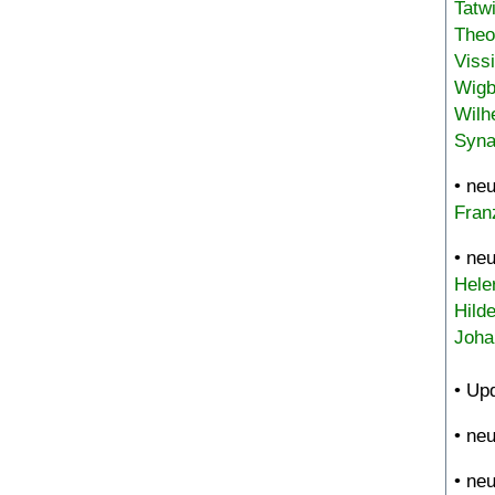
Tatw
Theo
Viss
Wigb
Wilh
Syna
• ne
Fran
• ne
Hele
Hild
Joha
• Up
• ne
• ne