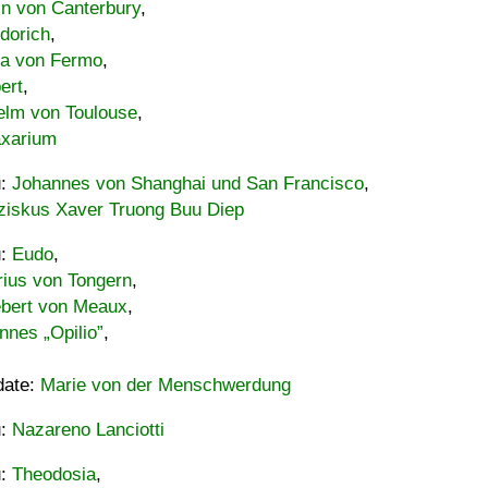
in von Canterbury
,
dorich
,
ia von Fermo
,
ert
,
elm von Toulouse
,
xarium
u:
Johannes von Shanghai und San Francisco
,
ziskus Xaver Truong Buu Diep
u:
Eudo
,
rius von Tongern
,
ebert von Meaux
,
nnes „Opilio”
,
date:
Marie von der Menschwerdung
u:
Nazareno Lanciotti
u:
Theodosia
,