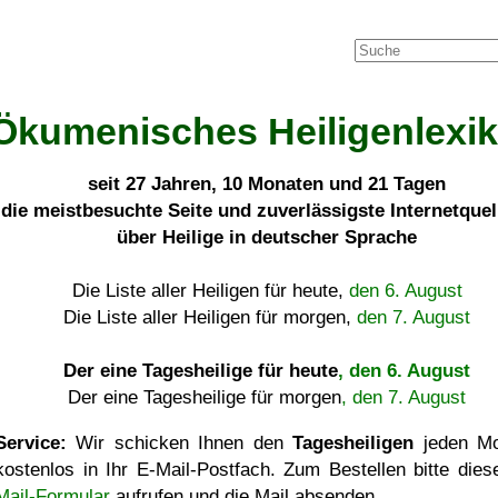
Ökumenisches Heiligenlexi
seit
27 Jahren, 10 Monaten und 21 Tagen
die meistbesuchte Seite und zuverlässigste Internetque
über Heilige in deutscher Sprache
Die Liste aller Heiligen für heute,
den 6. August
Die Liste aller Heiligen für morgen,
den 7. August
Der eine Tagesheilige für heute
, den 6. August
Der eine Tagesheilige für morgen
, den 7. August
Service:
Wir schicken Ihnen den
Tagesheiligen
jeden Mo
kostenlos in Ihr E-Mail-Postfach. Zum Bestellen bitte die
Mail-Formular
aufrufen und die Mail absenden.