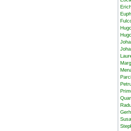
Eric
Euph
Fulc
Hug
Hugo
Joha
Joha
Laur
Marg
Mena
Parc
Petr
Prim
Quar
Radu
Gerh
Sus
Step