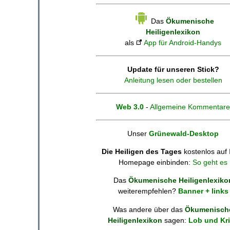
Das
Ökumenische
Heiligenlexikon
als
App für Android-Handys
Update für unseren Stick?
Anleitung lesen oder bestellen
Web 3.0
-
Allgemeine Kommentare
Unser
Grünewald-Desktop
Die Heiligen des Tages
kostenlos auf 
Homepage einbinden:
So geht es
Das
Ökumenische Heiligenlexiko
weiterempfehlen?
Banner + links
Was andere über das
Ökumenisch
Heiligenlexikon
sagen:
Lob und Kri