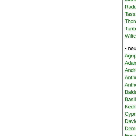
Radu
Tass
Tho
Turi
Wili
• ne
Agri
Adam
Andr
Anth
Anth
Bald
Basi
Kedr
Cypr
Davi
Deme
Eoca