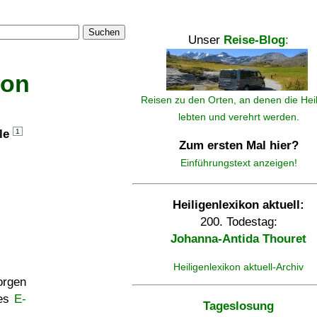
Suchen
Unser
Reise-Blog
:
kon
Reisen zu den Orten, an denen die Hei
lebten und verehrt werden.
lle
1
Zum ersten Mal hier?
Einführungstext anzeigen!
Heiligenlexikon aktuell:
200. Todestag:
Johanna-Antida Thouret
Heiligenlexikon aktuell-Archiv
rgen
ses
E-
Tageslosung