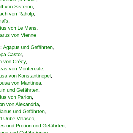
lf von Sisteron
,
ach von Raholp
,
maïs
,
bius von Le Mans
,
carus von Vienne
u:
Agapus und Gefährten
,
ppa Castor
,
 von Crécy
,
eas von Montereale
,
usa von Konstantinopel
,
ousa von Mantinea
,
uin und Gefährten
,
lius von Parion
,
on von Alexandria
,
ianus und Gefährten
,
d Uribe Velasco
,
s und Protion und Gefährten
,
pus und Gefährtinnen
,