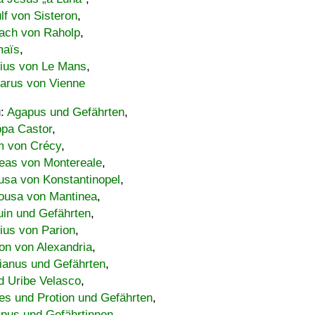
lf von Sisteron
,
ach von Raholp
,
maïs
,
bius von Le Mans
,
carus von Vienne
u:
Agapus und Gefährten
,
ppa Castor
,
 von Crécy
,
eas von Montereale
,
usa von Konstantinopel
,
ousa von Mantinea
,
uin und Gefährten
,
lius von Parion
,
on von Alexandria
,
ianus und Gefährten
,
d Uribe Velasco
,
s und Protion und Gefährten
,
pus und Gefährtinnen
,