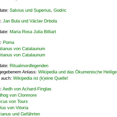
date:
Salvius und Superius
,
Godric
u:
Jan Bula und Václav Drbola
date:
Maria Rosa Julia Billiart
u:
Poma
tianus von Catalaunum
tianus von Catalaunum
date:
Ritualmordlegenden
gegebenem Anlass:
Wikipedia und das Ökumenische Heilige
 auch:
Wikipedia ist (k)eine Quelle!
u:
Aedh von Achard-Finglas
hog von Clonmore
icus von Tours
lus von Vitoria
ianus und Gefährten