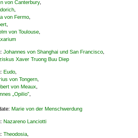
in von Canterbury
,
dorich
,
ia von Fermo
,
ert
,
elm von Toulouse
,
xarium
u:
Johannes von Shanghai und San Francisco
,
ziskus Xaver Truong Buu Diep
u:
Eudo
,
rius von Tongern
,
ebert von Meaux
,
nnes „Opilio”
,
date:
Marie von der Menschwerdung
u:
Nazareno Lanciotti
u:
Theodosia
,