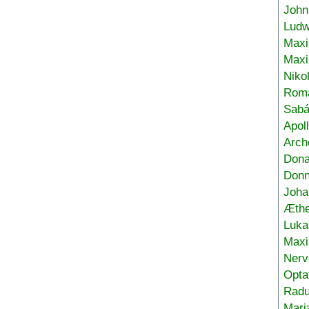
John
Ludw
Maxi
Max
Niko
Roma
Sabá
Apol
Arch
Don
Donn
Joha
Æthe
Luka
Max
Nerv
Opta
Radu
Mari