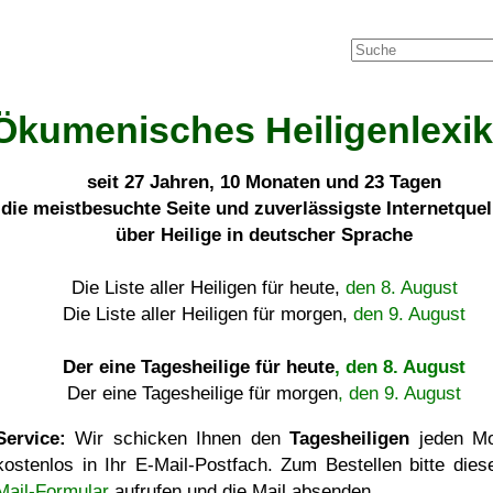
Ökumenisches Heiligenlexi
seit
27 Jahren, 10 Monaten und 23 Tagen
die meistbesuchte Seite und zuverlässigste Internetque
über Heilige in deutscher Sprache
Die Liste aller Heiligen für heute,
den 8. August
Die Liste aller Heiligen für morgen,
den 9. August
Der eine Tagesheilige für heute
, den 8. August
Der eine Tagesheilige für morgen
, den 9. August
Service:
Wir schicken Ihnen den
Tagesheiligen
jeden Mo
kostenlos in Ihr E-Mail-Postfach. Zum Bestellen bitte die
Mail-Formular
aufrufen und die Mail absenden.