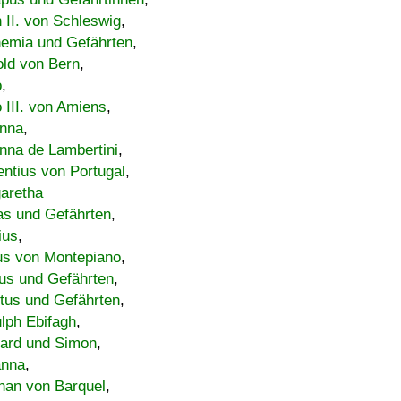
h II. von Schleswig
,
emia und Gefährten
,
old von Bern
,
o
,
 III. von Amiens
,
nna
,
nna de Lambertini
,
entius von Portugal
,
aretha
s und Gefährten
,
ius
,
us von Montepiano
,
us und Gefährten
,
tus und Gefährten
,
lph Ebifagh
,
ard und Simon
,
anna
,
han von Barquel
,