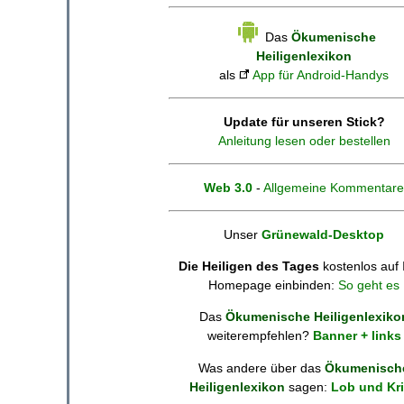
Das
Ökumenische
Heiligenlexikon
als
App für Android-Handys
Update für unseren Stick?
Anleitung lesen oder bestellen
Web 3.0
-
Allgemeine Kommentare
Unser
Grünewald-Desktop
Die Heiligen des Tages
kostenlos auf 
Homepage einbinden:
So geht es
Das
Ökumenische Heiligenlexiko
weiterempfehlen?
Banner + links
Was andere über das
Ökumenisch
Heiligenlexikon
sagen:
Lob und Kri