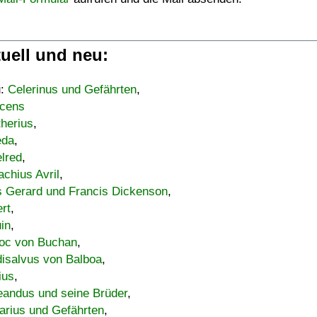
uell und neu:
u:
Celerinus und Gefährten
,
cens
therius
,
eda
,
lred
,
achius Avril
,
s Gerard und Francis Dickenson
,
ert
,
uin
,
oc von Buchan
,
isalvus von Balboa
,
ius
,
eandus und seine Brüder
,
arius und Gefährten
,