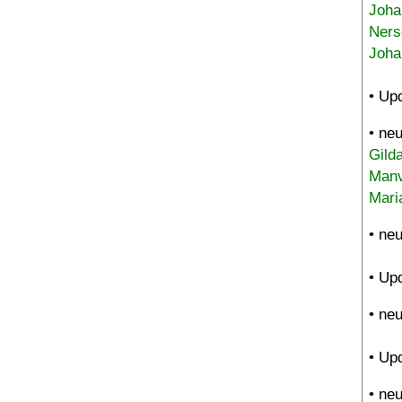
Joha
Ners
Joha
• Up
• ne
Gild
Manv
Mari
• ne
• Up
• ne
• Up
• ne