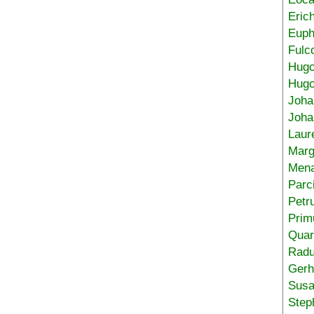
Eric
Euph
Fulc
Hug
Hugo
Joha
Joha
Laur
Marg
Mena
Parc
Petr
Prim
Quar
Radu
Gerh
Sus
Step