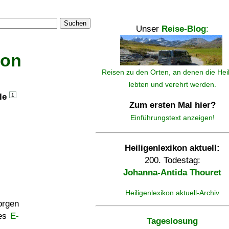
Suchen
Unser
Reise-Blog
:
kon
Reisen zu den Orten, an denen die Hei
lebten und verehrt werden.
lle
1
Zum ersten Mal hier?
Einführungstext anzeigen!
Heiligenlexikon aktuell:
200. Todestag:
Johanna-Antida Thouret
Heiligenlexikon aktuell-Archiv
rgen
ses
E-
Tageslosung