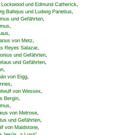
 Lockwood und Edmund Catherick
,
ig Ballejus und Ludwig Panetius
,
mus und Gefährten
,
imus
,
laus
,
nus von Metz
,
s Reyes Salazar
,
lonius und Gefährten
,
elaus und Gefährten
,
an
,
án von Eigg
,
nnes
,
lwulf von Wessex
,
s Bergin
,
imus
,
eus von Melrose
,
tus und Gefährten
,
lf von Maidstone
,
a Jesús „a Luna”
,