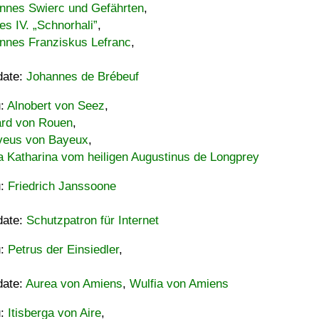
nnes Swierc und Gefährten
,
es IV. „Schnorhali”
,
nnes Franziskus Lefranc
,
date:
Johannes de Brébeuf
u:
Alnobert von Seez
,
ard von Rouen
,
eus von Bayeux
,
a Katharina vom heiligen Augustinus de Longprey
u:
Friedrich Janssoone
date:
Schutzpatron für Internet
u:
Petrus der Einsiedler
,
date:
Aurea von Amiens
,
Wulfia von Amiens
u:
Itisberga von Aire
,