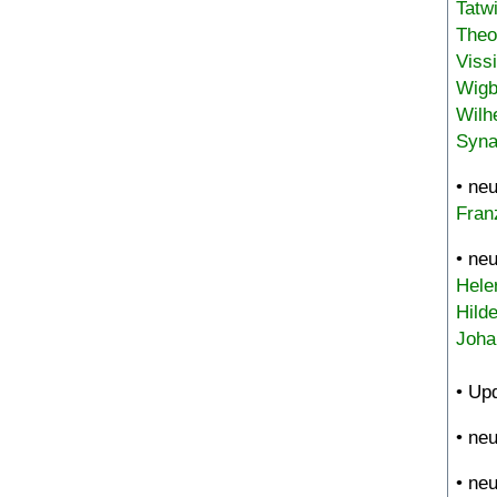
Tatw
Theo
Viss
Wigb
Wilh
Syna
• ne
Fran
• ne
Hele
Hild
Joha
• Up
• ne
• ne