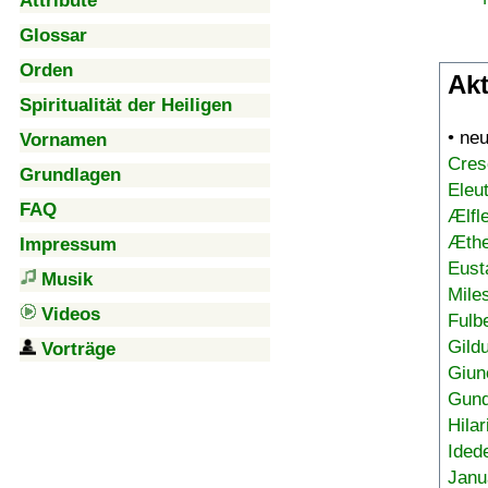
Attribute
Glossar
Orden
Akt
Spiritualität der Heiligen
• ne
Vornamen
Cres
Grundlagen
Eleu
FAQ
Ælfl
Æthe
Impressum
Eust
Musik
Mile
Videos
Fulb
Gild
Vorträge
Giun
Gund
Hilar
Ided
Janu