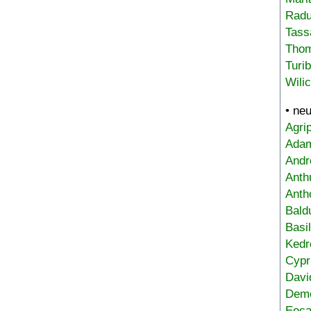
Radu
Tass
Tho
Turi
Wili
• ne
Agri
Adam
Andr
Anth
Anth
Bald
Basi
Kedr
Cypr
Davi
Deme
Eoca