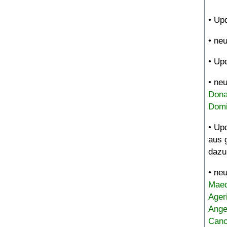
• Up
• ne
• Up
• ne
Dona
Domi
• Up
aus 
dazu
• ne
Maed
Ager
Ange
Canc