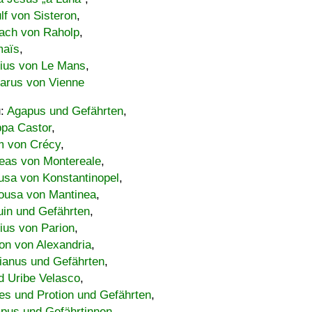
lf von Sisteron
,
ach von Raholp
,
maïs
,
bius von Le Mans
,
carus von Vienne
u:
Agapus und Gefährten
,
ppa Castor
,
 von Crécy
,
eas von Montereale
,
usa von Konstantinopel
,
ousa von Mantinea
,
uin und Gefährten
,
lius von Parion
,
on von Alexandria
,
ianus und Gefährten
,
d Uribe Velasco
,
s und Protion und Gefährten
,
pus und Gefährtinnen
,