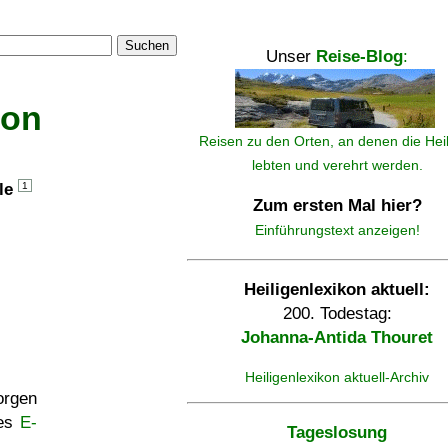
Suchen
Unser
Reise-Blog
:
kon
Reisen zu den Orten, an denen die Hei
lebten und verehrt werden.
lle
1
Zum ersten Mal hier?
Einführungstext anzeigen!
Heiligenlexikon aktuell:
200. Todestag:
Johanna-Antida Thouret
Heiligenlexikon aktuell-Archiv
rgen
ses
E-
Tageslosung