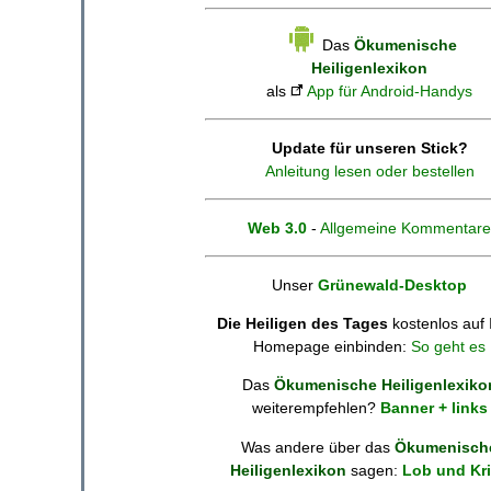
Das
Ökumenische
Heiligenlexikon
als
App für Android-Handys
Update für unseren Stick?
Anleitung lesen oder bestellen
Web 3.0
-
Allgemeine Kommentare
Unser
Grünewald-Desktop
Die Heiligen des Tages
kostenlos auf 
Homepage einbinden:
So geht es
Das
Ökumenische Heiligenlexiko
weiterempfehlen?
Banner + links
Was andere über das
Ökumenisch
Heiligenlexikon
sagen:
Lob und Kri