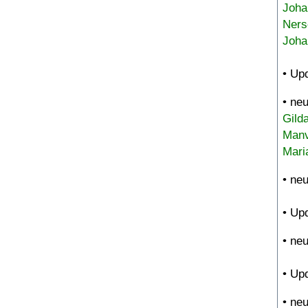
Joha
Ners
Joha
• Up
• ne
Gild
Manv
Mari
• ne
• Up
• ne
• Up
• ne