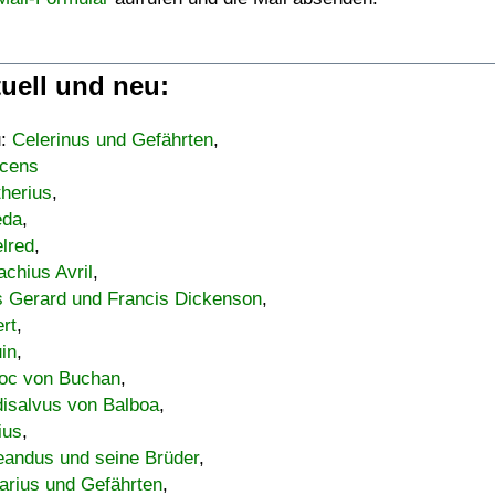
uell und neu:
u:
Celerinus und Gefährten
,
cens
therius
,
eda
,
lred
,
achius Avril
,
s Gerard und Francis Dickenson
,
ert
,
uin
,
oc von Buchan
,
isalvus von Balboa
,
ius
,
eandus und seine Brüder
,
arius und Gefährten
,