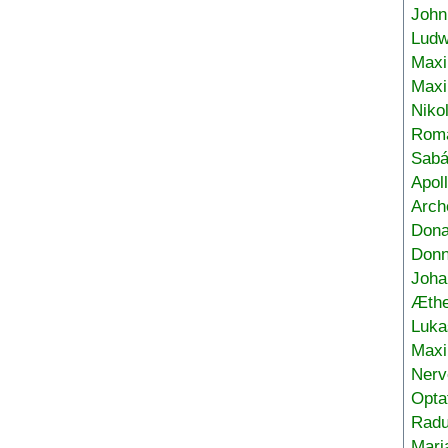
John
Ludw
Maxi
Max
Niko
Roma
Sabá
Apol
Arch
Don
Donn
Joha
Æthe
Luka
Max
Nerv
Opta
Radu
Mari