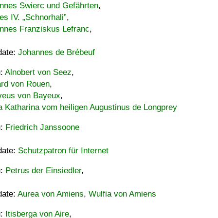
nnes Swierc und Gefährten
,
es IV. „Schnorhali”
,
nnes Franziskus Lefranc
,
date:
Johannes de Brébeuf
u:
Alnobert von Seez
,
ard von Rouen
,
eus von Bayeux
,
a Katharina vom heiligen Augustinus de Longprey
u:
Friedrich Janssoone
date:
Schutzpatron für Internet
u:
Petrus der Einsiedler
,
date:
Aurea von Amiens
,
Wulfia von Amiens
u:
Itisberga von Aire
,