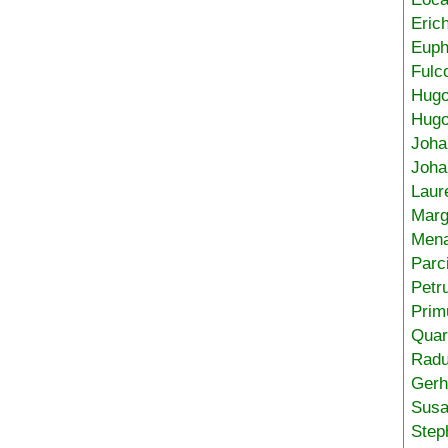
Eric
Euph
Fulc
Hug
Hugo
Joha
Joha
Laur
Marg
Mena
Parc
Petr
Prim
Quar
Radu
Gerh
Sus
Step