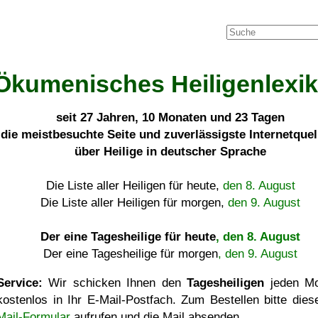
Ökumenisches Heiligenlexi
seit
27 Jahren, 10 Monaten und 23 Tagen
die meistbesuchte Seite und zuverlässigste Internetque
über Heilige in deutscher Sprache
Die Liste aller Heiligen für heute,
den 8. August
Die Liste aller Heiligen für morgen,
den 9. August
Der eine Tagesheilige für heute
, den 8. August
Der eine Tagesheilige für morgen
, den 9. August
Service:
Wir schicken Ihnen den
Tagesheiligen
jeden Mo
kostenlos in Ihr E-Mail-Postfach. Zum Bestellen bitte die
Mail-Formular
aufrufen und die Mail absenden.