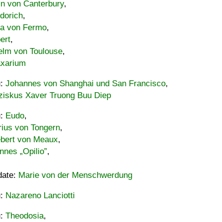
in von Canterbury
,
dorich
,
ia von Fermo
,
ert
,
elm von Toulouse
,
xarium
u:
Johannes von Shanghai und San Francisco
,
ziskus Xaver Truong Buu Diep
u:
Eudo
,
rius von Tongern
,
ebert von Meaux
,
nnes „Opilio”
,
date:
Marie von der Menschwerdung
u:
Nazareno Lanciotti
u:
Theodosia
,