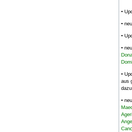
• Up
• ne
• Up
• ne
Dona
Domi
• Up
aus 
dazu
• ne
Maed
Ager
Ange
Canc