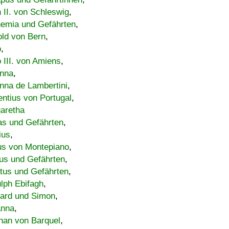
h II. von Schleswig
,
emia und Gefährten
,
old von Bern
,
o
,
 III. von Amiens
,
nna
,
nna de Lambertini
,
entius von Portugal
,
aretha
s und Gefährten
,
ius
,
us von Montepiano
,
us und Gefährten
,
tus und Gefährten
,
lph Ebifagh
,
ard und Simon
,
anna
,
han von Barquel
,