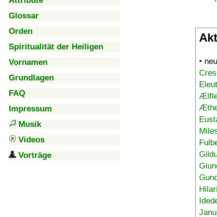
Attribute
Glossar
Orden
Akt
Spiritualität der Heiligen
• ne
Vornamen
Cres
Grundlagen
Eleu
FAQ
Ælfl
Æthe
Impressum
Eust
Musik
Mile
Videos
Fulb
Gild
Vorträge
Giun
Gund
Hilar
Ided
Janu