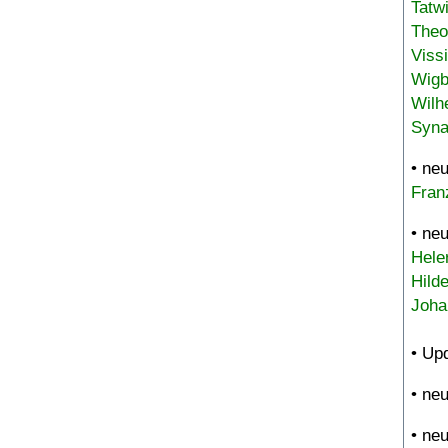
Tatw
Theo
Viss
Wigb
Wilh
Syna
• ne
Fran
• ne
Hele
Hild
Joha
• Up
• ne
• ne