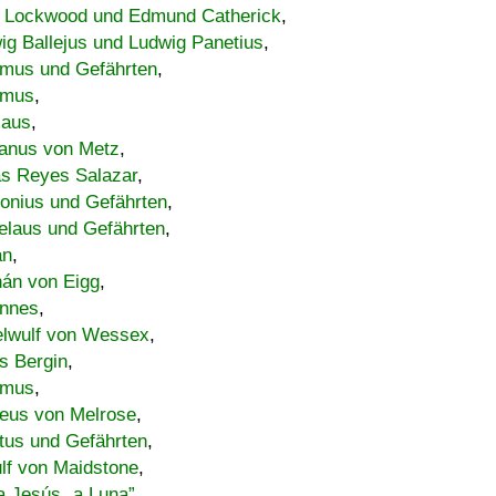
 Lockwood und Edmund Catherick
,
ig Ballejus und Ludwig Panetius
,
mus und Gefährten
,
imus
,
laus
,
nus von Metz
,
s Reyes Salazar
,
lonius und Gefährten
,
elaus und Gefährten
,
an
,
án von Eigg
,
nnes
,
lwulf von Wessex
,
s Bergin
,
imus
,
eus von Melrose
,
tus und Gefährten
,
lf von Maidstone
,
a Jesús „a Luna”
,