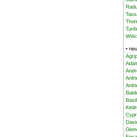
Radu
Tass
Tho
Turi
Wili
• ne
Agri
Adam
Andr
Anth
Anth
Bald
Basi
Kedr
Cypr
Davi
Deme
Eoca