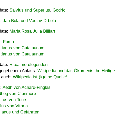
date:
Salvius und Superius
,
Godric
u:
Jan Bula und Václav Drbola
date:
Maria Rosa Julia Billiart
u:
Poma
tianus von Catalaunum
tianus von Catalaunum
date:
Ritualmordlegenden
gegebenem Anlass:
Wikipedia und das Ökumenische Heilige
 auch:
Wikipedia ist (k)eine Quelle!
u:
Aedh von Achard-Finglas
hog von Clonmore
icus von Tours
lus von Vitoria
ianus und Gefährten