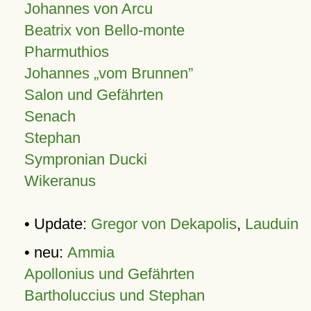
Johannes von Arcu
Beatrix von Bello-monte
Pharmuthios
Johannes
vom Brunnen
Salon und Gefährten
Senach
Stephan
Sympronian Ducki
Wikeranus
• Update:
Gregor von Dekapolis
,
Lauduin
• neu:
Ammia
Apollonius und Gefährten
Bartholuccius und Stephan