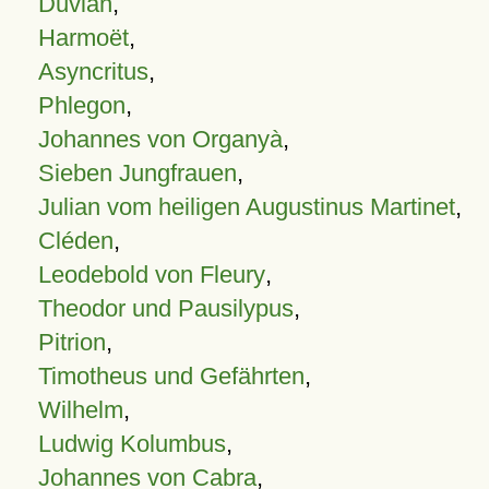
Duvian
,
Harmoët
,
Asyncritus
,
Phlegon
,
Johannes von Organyà
,
Sieben Jungfrauen
,
Julian vom heiligen Augustinus Martinet
,
Cléden
,
Leodebold von Fleury
,
Theodor und Pausilypus
,
Pitrion
,
Timotheus und Gefährten
,
Wilhelm
,
Ludwig Kolumbus
,
Johannes von Cabra
,