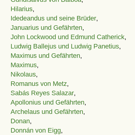
Hilarius
,
Idedeandus und seine Brüder
,
Januarius und Gefährten
,
John Lockwood und Edmund Catherick
,
Ludwig Ballejus und Ludwig Panetius
,
Maximus und Gefährten
,
Maximus
,
Nikolaus
,
Romanus von Metz
,
Sabás Reyes Salazar
,
Apollonius und Gefährten
,
Archelaus und Gefährten
,
Donan
,
Donnán von Eigg
,