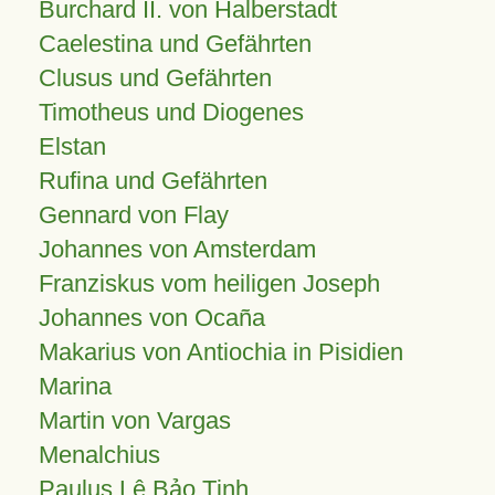
Burchard II. von Halberstadt
Caelestina und Gefährten
Clusus und Gefährten
Timotheus und Diogenes
Elstan
Rufina und Gefährten
Gennard von Flay
Johannes von Amsterdam
Franziskus vom heiligen Joseph
Johannes von Ocaña
Makarius von Antiochia in Pisidien
Marina
Martin von Vargas
Menalchius
Paulus Lê Bảo Tịnh