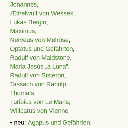
Johannes
,
Æthelwulf von Wessex
,
Lukas Bergin
,
Maximus
,
Nerveus von Melrose
,
Optatus und Gefährten
,
Radulf von Maidstone
,
Maria Jesús „a Luna”
,
Radulf von Sisteron
,
Tassach von Raholp
,
Thomaïs
,
Turibius von Le Mans
,
Wilicarus von Vienne
• neu:
Agapus und Gefährten
,