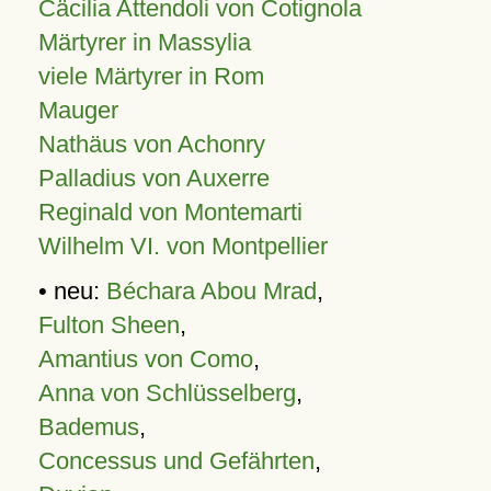
Cäcilia Attendoli von Cotignola
Märtyrer in Massylia
viele Märtyrer in Rom
Mauger
Nathäus von Achonry
Palladius von Auxerre
Reginald von Montemarti
Wilhelm VI. von Montpellier
• neu:
Béchara Abou Mrad
,
Fulton Sheen
,
Amantius von Como
,
Anna von Schlüsselberg
,
Bademus
,
Concessus und Gefährten
,