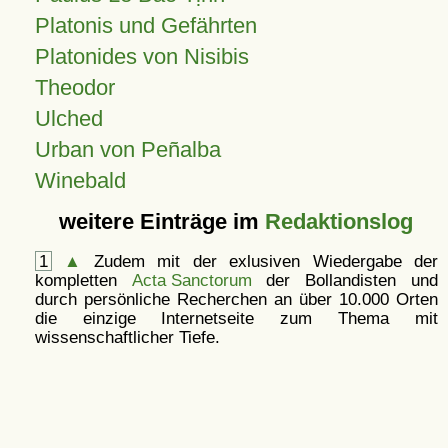
Platonis und Gefährten
Platonides von Nisibis
Theodor
Ulched
Urban von Peñalba
Winebald
weitere Einträge im
Redaktionslog
1
▲
Zudem mit der exlusiven Wiedergabe der
kompletten
Acta Sanctorum
der Bollandisten und
durch persönliche Recherchen an über 10.000 Orten
die einzige Internetseite zum Thema mit
wissenschaftlicher Tiefe.