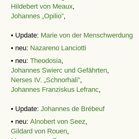
Hildebert von Meaux
,
Johannes „Opilio”
,
• Update:
Marie von der Menschwerdung
• neu:
Nazareno Lanciotti
• neu:
Theodosia
,
Johannes Swierc und Gefährten
,
Nerses IV. „Schnorhali”
,
Johannes Franziskus Lefranc
,
• Update:
Johannes de Brébeuf
• neu:
Alnobert von Seez
,
Gildard von Rouen
,