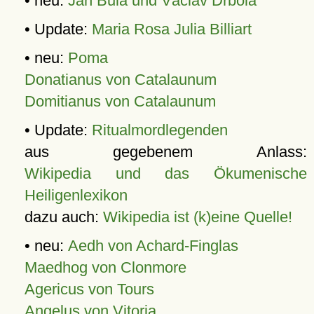
• neu:
Jan Bula und Václav Drbola
• Update:
Maria Rosa Julia Billiart
• neu:
Poma
Donatianus von Catalaunum
Domitianus von Catalaunum
• Update:
Ritualmordlegenden
aus gegebenem Anlass:
Wikipedia und das Ökumenische
Heiligenlexikon
dazu auch:
Wikipedia ist (k)eine Quelle!
• neu:
Aedh von Achard-Finglas
Maedhog von Clonmore
Agericus von Tours
Angelus von Vitoria