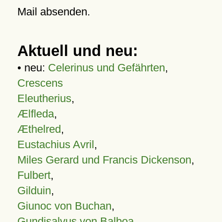
Mail absenden.
Aktuell und neu:
• neu:
Celerinus und Gefährten
,
Crescens
Eleutherius
,
Ælfleda
,
Æthelred
,
Eustachius Avril
,
Miles Gerard und Francis Dickenson
,
Fulbert
,
Gilduin
,
Giunoc von Buchan
,
Gundisalvus von Balboa
,