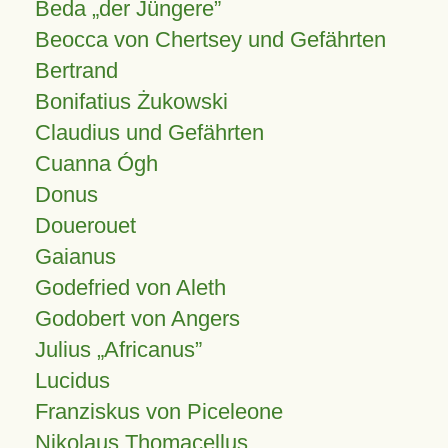
Beda „der Jüngere”
Beocca von Chertsey und Gefährten
Bertrand
Bonifatius Żukowski
Claudius und Gefährten
Cuanna Ógh
Donus
Douerouet
Gaianus
Godefried von Aleth
Godobert von Angers
Julius
Africanus
Lucidus
Franziskus von Piceleone
Nikolaus Thomacellus