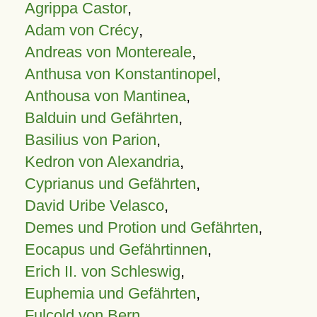
Agrippa Castor
,
Adam von Crécy
,
Andreas von Montereale
,
Anthusa von Konstantinopel
,
Anthousa von Mantinea
,
Balduin und Gefährten
,
Basilius von Parion
,
Kedron von Alexandria
,
Cyprianus und Gefährten
,
David Uribe Velasco
,
Demes und Protion und Gefährten
,
Eocapus und Gefährtinnen
,
Erich II. von Schleswig
,
Euphemia und Gefährten
,
Fulcold von Bern
,