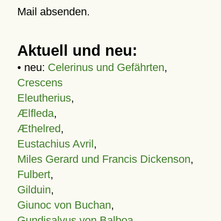
Mail absenden.
Aktuell und neu:
• neu:
Celerinus und Gefährten
,
Crescens
Eleutherius
,
Ælfleda
,
Æthelred
,
Eustachius Avril
,
Miles Gerard und Francis Dickenson
,
Fulbert
,
Gilduin
,
Giunoc von Buchan
,
Gundisalvus von Balboa
,