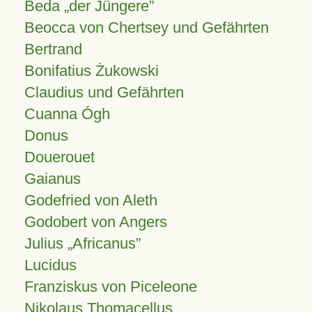
Beda „der Jüngere”
Beocca von Chertsey und Gefährten
Bertrand
Bonifatius Żukowski
Claudius und Gefährten
Cuanna Ógh
Donus
Douerouet
Gaianus
Godefried von Aleth
Godobert von Angers
Julius
Africanus
Lucidus
Franziskus von Piceleone
Nikolaus Thomacellus