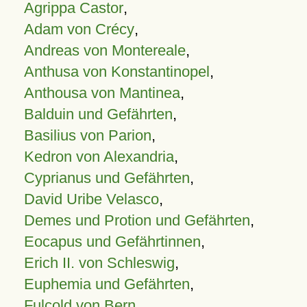
Agrippa Castor
,
Adam von Crécy
,
Andreas von Montereale
,
Anthusa von Konstantinopel
,
Anthousa von Mantinea
,
Balduin und Gefährten
,
Basilius von Parion
,
Kedron von Alexandria
,
Cyprianus und Gefährten
,
David Uribe Velasco
,
Demes und Protion und Gefährten
,
Eocapus und Gefährtinnen
,
Erich II. von Schleswig
,
Euphemia und Gefährten
,
Fulcold von Bern
,