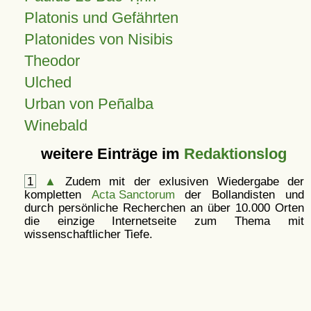
Platonis und Gefährten
Platonides von Nisibis
Theodor
Ulched
Urban von Peñalba
Winebald
weitere Einträge im
Redaktionslog
1
▲
Zudem mit der exlusiven Wiedergabe der
kompletten
Acta Sanctorum
der Bollandisten und
durch persönliche Recherchen an über 10.000 Orten
die einzige Internetseite zum Thema mit
wissenschaftlicher Tiefe.