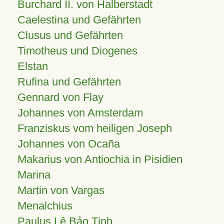
Burchard II. von Halberstadt
Caelestina und Gefährten
Clusus und Gefährten
Timotheus und Diogenes
Elstan
Rufina und Gefährten
Gennard von Flay
Johannes von Amsterdam
Franziskus vom heiligen Joseph
Johannes von Ocaña
Makarius von Antiochia in Pisidien
Marina
Martin von Vargas
Menalchius
Paulus Lê Bảo Tịnh