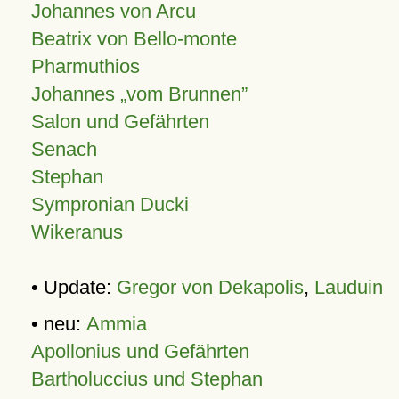
Johannes von Arcu
Beatrix von Bello-monte
Pharmuthios
Johannes
vom Brunnen
Salon und Gefährten
Senach
Stephan
Sympronian Ducki
Wikeranus
• Update:
Gregor von Dekapolis
,
Lauduin
• neu:
Ammia
Apollonius und Gefährten
Bartholuccius und Stephan