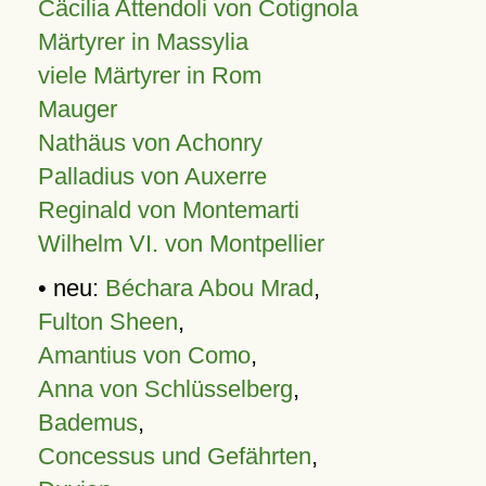
Cäcilia Attendoli von Cotignola
Märtyrer in Massylia
viele Märtyrer in Rom
Mauger
Nathäus von Achonry
Palladius von Auxerre
Reginald von Montemarti
Wilhelm VI. von Montpellier
• neu:
Béchara Abou Mrad
,
Fulton Sheen
,
Amantius von Como
,
Anna von Schlüsselberg
,
Bademus
,
Concessus und Gefährten
,