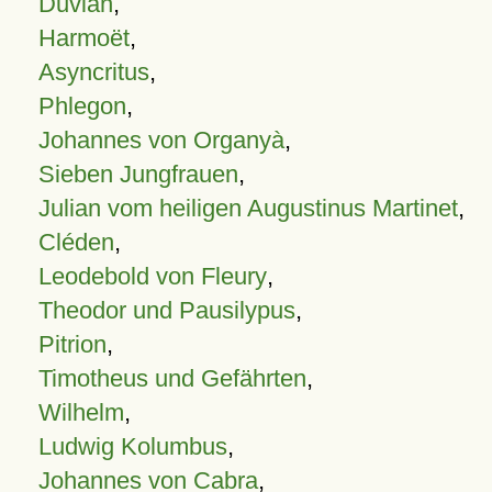
Duvian
,
Harmoët
,
Asyncritus
,
Phlegon
,
Johannes von Organyà
,
Sieben Jungfrauen
,
Julian vom heiligen Augustinus Martinet
,
Cléden
,
Leodebold von Fleury
,
Theodor und Pausilypus
,
Pitrion
,
Timotheus und Gefährten
,
Wilhelm
,
Ludwig Kolumbus
,
Johannes von Cabra
,