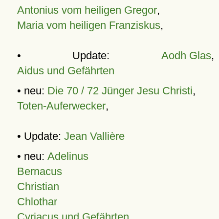
Antonius vom heiligen Gregor
,
Maria vom heiligen Franziskus
,
• Update:
Aodh Glas
,
Aidus und Gefährten
• neu:
Die 70 / 72 Jünger Jesu Christi
,
Toten-Auferwecker
,
• Update:
Jean Vallière
• neu:
Adelinus
Bernacus
Christian
Chlothar
Cyriacus und Gefährten