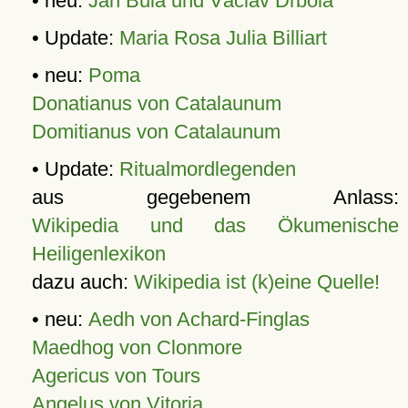
• neu:
Jan Bula und Václav Drbola
• Update:
Maria Rosa Julia Billiart
• neu:
Poma
Donatianus von Catalaunum
Domitianus von Catalaunum
• Update:
Ritualmordlegenden
aus gegebenem Anlass:
Wikipedia und das Ökumenische
Heiligenlexikon
dazu auch:
Wikipedia ist (k)eine Quelle!
• neu:
Aedh von Achard-Finglas
Maedhog von Clonmore
Agericus von Tours
Angelus von Vitoria