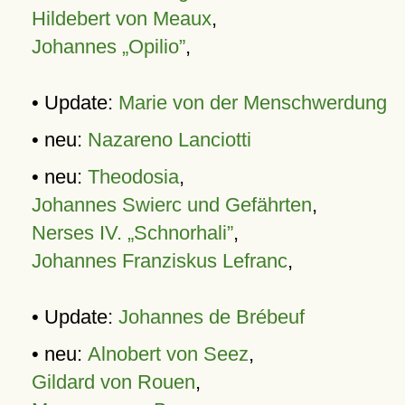
Hildebert von Meaux
,
Johannes „Opilio”
,
• Update:
Marie von der Menschwerdung
• neu:
Nazareno Lanciotti
• neu:
Theodosia
,
Johannes Swierc und Gefährten
,
Nerses IV. „Schnorhali”
,
Johannes Franziskus Lefranc
,
• Update:
Johannes de Brébeuf
• neu:
Alnobert von Seez
,
Gildard von Rouen
,