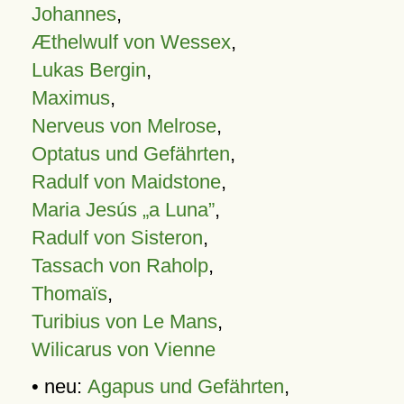
Johannes
,
Æthelwulf von Wessex
,
Lukas Bergin
,
Maximus
,
Nerveus von Melrose
,
Optatus und Gefährten
,
Radulf von Maidstone
,
Maria Jesús „a Luna”
,
Radulf von Sisteron
,
Tassach von Raholp
,
Thomaïs
,
Turibius von Le Mans
,
Wilicarus von Vienne
• neu:
Agapus und Gefährten
,