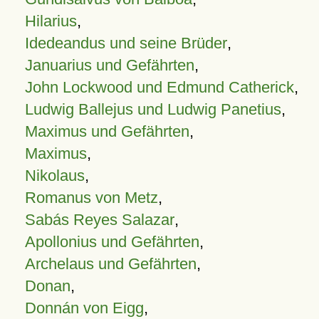
Hilarius
,
Idedeandus und seine Brüder
,
Januarius und Gefährten
,
John Lockwood und Edmund Catherick
,
Ludwig Ballejus und Ludwig Panetius
,
Maximus und Gefährten
,
Maximus
,
Nikolaus
,
Romanus von Metz
,
Sabás Reyes Salazar
,
Apollonius und Gefährten
,
Archelaus und Gefährten
,
Donan
,
Donnán von Eigg
,