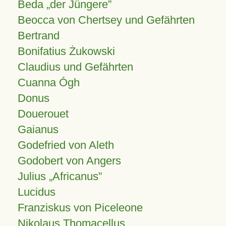
Beda „der Jüngere”
Beocca von Chertsey und Gefährten
Bertrand
Bonifatius Żukowski
Claudius und Gefährten
Cuanna Ógh
Donus
Douerouet
Gaianus
Godefried von Aleth
Godobert von Angers
Julius
Africanus
Lucidus
Franziskus von Piceleone
Nikolaus Thomacellus