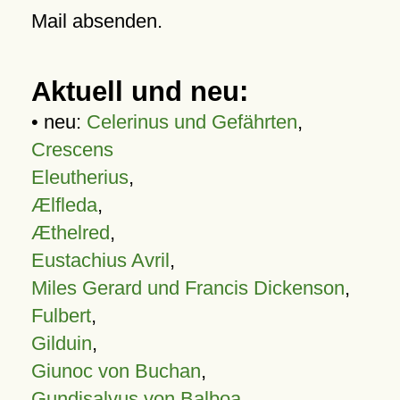
Mail absenden.
Aktuell und neu:
• neu:
Celerinus und Gefährten
,
Crescens
Eleutherius
,
Ælfleda
,
Æthelred
,
Eustachius Avril
,
Miles Gerard und Francis Dickenson
,
Fulbert
,
Gilduin
,
Giunoc von Buchan
,
Gundisalvus von Balboa
,