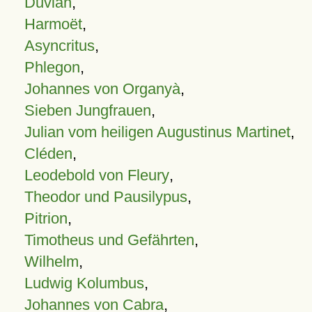
Duvian
,
Harmoët
,
Asyncritus
,
Phlegon
,
Johannes von Organyà
,
Sieben Jungfrauen
,
Julian vom heiligen Augustinus Martinet
,
Cléden
,
Leodebold von Fleury
,
Theodor und Pausilypus
,
Pitrion
,
Timotheus und Gefährten
,
Wilhelm
,
Ludwig Kolumbus
,
Johannes von Cabra
,