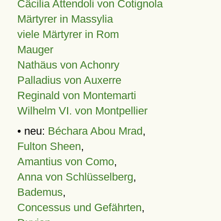
Cäcilia Attendoli von Cotignola
Märtyrer in Massylia
viele Märtyrer in Rom
Mauger
Nathäus von Achonry
Palladius von Auxerre
Reginald von Montemarti
Wilhelm VI. von Montpellier
• neu:
Béchara Abou Mrad
,
Fulton Sheen
,
Amantius von Como
,
Anna von Schlüsselberg
,
Bademus
,
Concessus und Gefährten
,