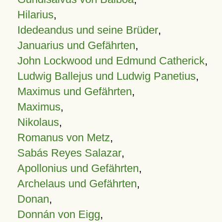
Hilarius
,
Idedeandus und seine Brüder
,
Januarius und Gefährten
,
John Lockwood und Edmund Catherick
,
Ludwig Ballejus und Ludwig Panetius
,
Maximus und Gefährten
,
Maximus
,
Nikolaus
,
Romanus von Metz
,
Sabás Reyes Salazar
,
Apollonius und Gefährten
,
Archelaus und Gefährten
,
Donan
,
Donnán von Eigg
,