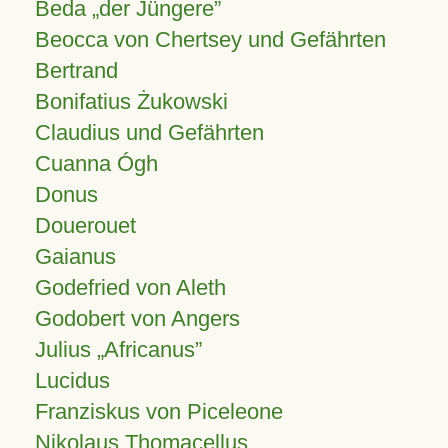
Beda „der Jüngere”
Beocca von Chertsey und Gefährten
Bertrand
Bonifatius Żukowski
Claudius und Gefährten
Cuanna Ógh
Donus
Douerouet
Gaianus
Godefried von Aleth
Godobert von Angers
Julius
Africanus
Lucidus
Franziskus von Piceleone
Nikolaus Thomacellus