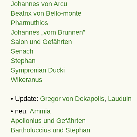
Johannes von Arcu
Beatrix von Bello-monte
Pharmuthios
Johannes
vom Brunnen
Salon und Gefährten
Senach
Stephan
Sympronian Ducki
Wikeranus
• Update:
Gregor von Dekapolis
,
Lauduin
• neu:
Ammia
Apollonius und Gefährten
Bartholuccius und Stephan