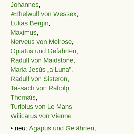
Johannes
,
Æthelwulf von Wessex
,
Lukas Bergin
,
Maximus
,
Nerveus von Melrose
,
Optatus und Gefährten
,
Radulf von Maidstone
,
Maria Jesús „a Luna”
,
Radulf von Sisteron
,
Tassach von Raholp
,
Thomaïs
,
Turibius von Le Mans
,
Wilicarus von Vienne
• neu:
Agapus und Gefährten
,