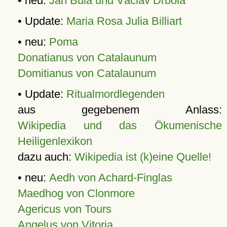
• neu:
Jan Bula und Václav Drbola
• Update:
Maria Rosa Julia Billiart
• neu:
Poma
Donatianus von Catalaunum
Domitianus von Catalaunum
• Update:
Ritualmordlegenden
aus gegebenem Anlass:
Wikipedia und das Ökumenische
Heiligenlexikon
dazu auch:
Wikipedia ist (k)eine Quelle!
• neu:
Aedh von Achard-Finglas
Maedhog von Clonmore
Agericus von Tours
Angelus von Vitoria