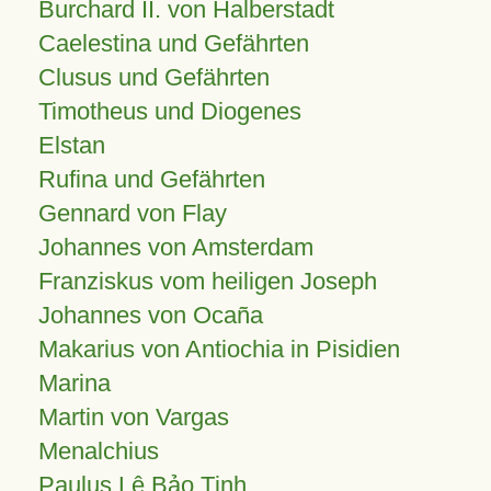
Burchard II. von Halberstadt
Caelestina und Gefährten
Clusus und Gefährten
Timotheus und Diogenes
Elstan
Rufina und Gefährten
Gennard von Flay
Johannes von Amsterdam
Franziskus vom heiligen Joseph
Johannes von Ocaña
Makarius von Antiochia in Pisidien
Marina
Martin von Vargas
Menalchius
Paulus Lê Bảo Tịnh