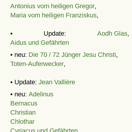
Antonius vom heiligen Gregor
,
Maria vom heiligen Franziskus
,
• Update:
Aodh Glas
,
Aidus und Gefährten
• neu:
Die 70 / 72 Jünger Jesu Christi
,
Toten-Auferwecker
,
• Update:
Jean Vallière
• neu:
Adelinus
Bernacus
Christian
Chlothar
Cyriacus und Gefährten