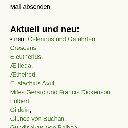
Mail absenden.
Aktuell und neu:
• neu:
Celerinus und Gefährten
,
Crescens
Eleutherius
,
Ælfleda
,
Æthelred
,
Eustachius Avril
,
Miles Gerard und Francis Dickenson
,
Fulbert
,
Gilduin
,
Giunoc von Buchan
,
Gundisalvus von Balboa
,