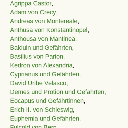
Agrippa Castor
,
Adam von Crécy
,
Andreas von Montereale
,
Anthusa von Konstantinopel
,
Anthousa von Mantinea
,
Balduin und Gefährten
,
Basilius von Parion
,
Kedron von Alexandria
,
Cyprianus und Gefährten
,
David Uribe Velasco
,
Demes und Protion und Gefährten
,
Eocapus und Gefährtinnen
,
Erich II. von Schleswig
,
Euphemia und Gefährten
,
Fulcold von Bern
,