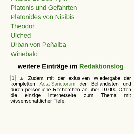
Platonis und Gefährten
Platonides von Nisibis
Theodor
Ulched
Urban von Peñalba
Winebald
weitere Einträge im
Redaktionslog
1
▲
Zudem mit der exlusiven Wiedergabe der
kompletten
Acta Sanctorum
der Bollandisten und
durch persönliche Recherchen an über 10.000 Orten
die einzige Internetseite zum Thema mit
wissenschaftlicher Tiefe.