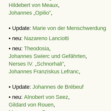
Hildebert von Meaux
,
Johannes „Opilio”
,
• Update:
Marie von der Menschwerdung
• neu:
Nazareno Lanciotti
• neu:
Theodosia
,
Johannes Swierc und Gefährten
,
Nerses IV. „Schnorhali”
,
Johannes Franziskus Lefranc
,
• Update:
Johannes de Brébeuf
• neu:
Alnobert von Seez
,
Gildard von Rouen
,