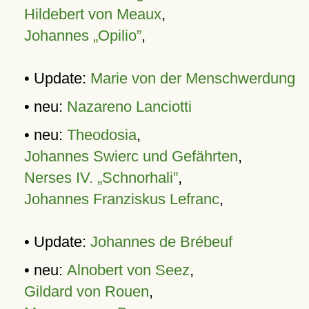
Hildebert von Meaux
,
Johannes „Opilio”
,
• Update:
Marie von der Menschwerdung
• neu:
Nazareno Lanciotti
• neu:
Theodosia
,
Johannes Swierc und Gefährten
,
Nerses IV. „Schnorhali”
,
Johannes Franziskus Lefranc
,
• Update:
Johannes de Brébeuf
• neu:
Alnobert von Seez
,
Gildard von Rouen
,