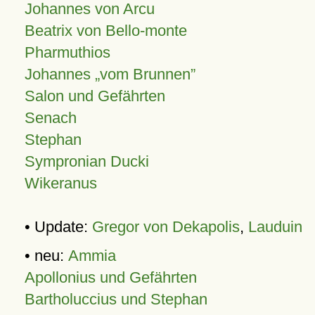
Johannes von Arcu
Beatrix von Bello-monte
Pharmuthios
Johannes
vom Brunnen
Salon und Gefährten
Senach
Stephan
Sympronian Ducki
Wikeranus
• Update:
Gregor von Dekapolis
,
Lauduin
• neu:
Ammia
Apollonius und Gefährten
Bartholuccius und Stephan