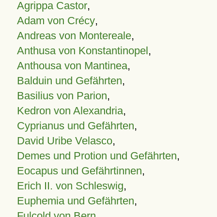
Agrippa Castor
,
Adam von Crécy
,
Andreas von Montereale
,
Anthusa von Konstantinopel
,
Anthousa von Mantinea
,
Balduin und Gefährten
,
Basilius von Parion
,
Kedron von Alexandria
,
Cyprianus und Gefährten
,
David Uribe Velasco
,
Demes und Protion und Gefährten
,
Eocapus und Gefährtinnen
,
Erich II. von Schleswig
,
Euphemia und Gefährten
,
Fulcold von Bern
,