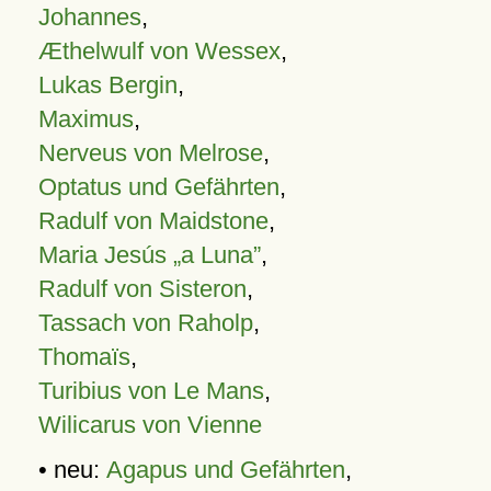
Johannes
,
Æthelwulf von Wessex
,
Lukas Bergin
,
Maximus
,
Nerveus von Melrose
,
Optatus und Gefährten
,
Radulf von Maidstone
,
Maria Jesús „a Luna”
,
Radulf von Sisteron
,
Tassach von Raholp
,
Thomaïs
,
Turibius von Le Mans
,
Wilicarus von Vienne
• neu:
Agapus und Gefährten
,