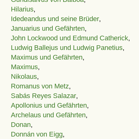
Hilarius
,
Idedeandus und seine Brüder
,
Januarius und Gefährten
,
John Lockwood und Edmund Catherick
,
Ludwig Ballejus und Ludwig Panetius
,
Maximus und Gefährten
,
Maximus
,
Nikolaus
,
Romanus von Metz
,
Sabás Reyes Salazar
,
Apollonius und Gefährten
,
Archelaus und Gefährten
,
Donan
,
Donnán von Eigg
,