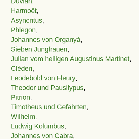
Duvian
,
Harmoët
,
Asyncritus
,
Phlegon
,
Johannes von Organyà
,
Sieben Jungfrauen
,
Julian vom heiligen Augustinus Martinet
,
Cléden
,
Leodebold von Fleury
,
Theodor und Pausilypus
,
Pitrion
,
Timotheus und Gefährten
,
Wilhelm
,
Ludwig Kolumbus
,
Johannes von Cabra
,