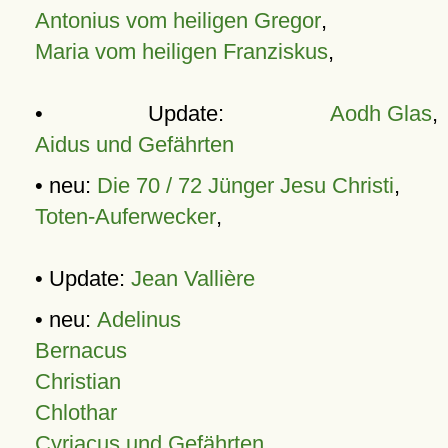
Antonius vom heiligen Gregor
,
Maria vom heiligen Franziskus
,
• Update:
Aodh Glas
,
Aidus und Gefährten
• neu:
Die 70 / 72 Jünger Jesu Christi
,
Toten-Auferwecker
,
• Update:
Jean Vallière
• neu:
Adelinus
Bernacus
Christian
Chlothar
Cyriacus und Gefährten