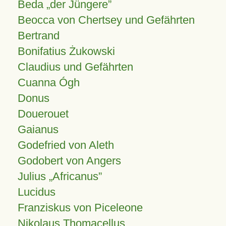
Beda „der Jüngere”
Beocca von Chertsey und Gefährten
Bertrand
Bonifatius Żukowski
Claudius und Gefährten
Cuanna Ógh
Donus
Douerouet
Gaianus
Godefried von Aleth
Godobert von Angers
Julius
Africanus
Lucidus
Franziskus von Piceleone
Nikolaus Thomacellus