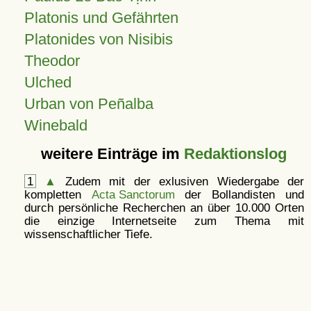
Platonis und Gefährten
Platonides von Nisibis
Theodor
Ulched
Urban von Peñalba
Winebald
weitere Einträge im
Redaktionslog
1
▲
Zudem mit der exlusiven Wiedergabe der
kompletten
Acta Sanctorum
der Bollandisten und
durch persönliche Recherchen an über 10.000 Orten
die einzige Internetseite zum Thema mit
wissenschaftlicher Tiefe.