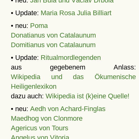
• neu:
Jan Bula und Václav Drbola
• Update:
Maria Rosa Julia Billiart
• neu:
Poma
Donatianus von Catalaunum
Domitianus von Catalaunum
• Update:
Ritualmordlegenden
aus gegebenem Anlass:
Wikipedia und das Ökumenische
Heiligenlexikon
dazu auch:
Wikipedia ist (k)eine Quelle!
• neu:
Aedh von Achard-Finglas
Maedhog von Clonmore
Agericus von Tours
Angelus von Vitoria