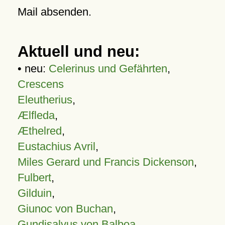
Mail absenden.
Aktuell und neu:
• neu:
Celerinus und Gefährten
,
Crescens
Eleutherius
,
Ælfleda
,
Æthelred
,
Eustachius Avril
,
Miles Gerard und Francis Dickenson
,
Fulbert
,
Gilduin
,
Giunoc von Buchan
,
Gundisalvus von Balboa
,