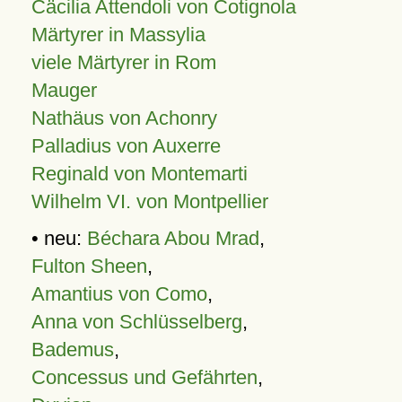
Cäcilia Attendoli von Cotignola
Märtyrer in Massylia
viele Märtyrer in Rom
Mauger
Nathäus von Achonry
Palladius von Auxerre
Reginald von Montemarti
Wilhelm VI. von Montpellier
• neu:
Béchara Abou Mrad
,
Fulton Sheen
,
Amantius von Como
,
Anna von Schlüsselberg
,
Bademus
,
Concessus und Gefährten
,