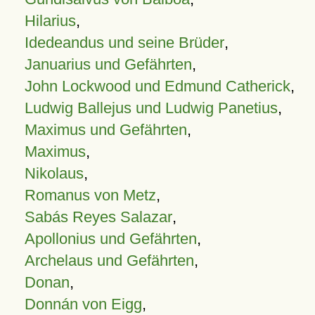
Hilarius
,
Idedeandus und seine Brüder
,
Januarius und Gefährten
,
John Lockwood und Edmund Catherick
,
Ludwig Ballejus und Ludwig Panetius
,
Maximus und Gefährten
,
Maximus
,
Nikolaus
,
Romanus von Metz
,
Sabás Reyes Salazar
,
Apollonius und Gefährten
,
Archelaus und Gefährten
,
Donan
,
Donnán von Eigg
,