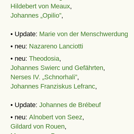
Hildebert von Meaux
,
Johannes „Opilio”
,
• Update:
Marie von der Menschwerdung
• neu:
Nazareno Lanciotti
• neu:
Theodosia
,
Johannes Swierc und Gefährten
,
Nerses IV. „Schnorhali”
,
Johannes Franziskus Lefranc
,
• Update:
Johannes de Brébeuf
• neu:
Alnobert von Seez
,
Gildard von Rouen
,