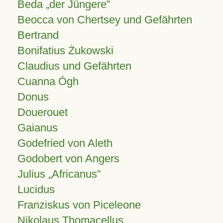
Beda „der Jüngere”
Beocca von Chertsey und Gefährten
Bertrand
Bonifatius Żukowski
Claudius und Gefährten
Cuanna Ógh
Donus
Douerouet
Gaianus
Godefried von Aleth
Godobert von Angers
Julius
Africanus
Lucidus
Franziskus von Piceleone
Nikolaus Thomacellus