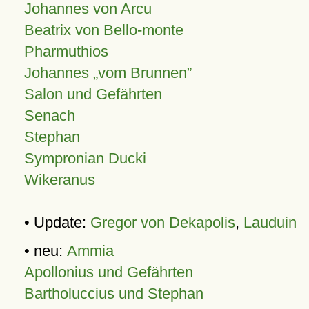
Johannes von Arcu
Beatrix von Bello-monte
Pharmuthios
Johannes
vom Brunnen
Salon und Gefährten
Senach
Stephan
Sympronian Ducki
Wikeranus
• Update:
Gregor von Dekapolis
,
Lauduin
• neu:
Ammia
Apollonius und Gefährten
Bartholuccius und Stephan