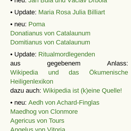
• neu:
Jan Bula und Václav Drbola
• Update:
Maria Rosa Julia Billiart
• neu:
Poma
Donatianus von Catalaunum
Domitianus von Catalaunum
• Update:
Ritualmordlegenden
aus gegebenem Anlass:
Wikipedia und das Ökumenische
Heiligenlexikon
dazu auch:
Wikipedia ist (k)eine Quelle!
• neu:
Aedh von Achard-Finglas
Maedhog von Clonmore
Agericus von Tours
Angelus von Vitoria