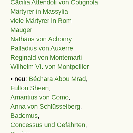
Cäcilia Attendoli von Cotignola
Märtyrer in Massylia
viele Märtyrer in Rom
Mauger
Nathäus von Achonry
Palladius von Auxerre
Reginald von Montemarti
Wilhelm VI. von Montpellier
• neu:
Béchara Abou Mrad
,
Fulton Sheen
,
Amantius von Como
,
Anna von Schlüsselberg
,
Bademus
,
Concessus und Gefährten
,