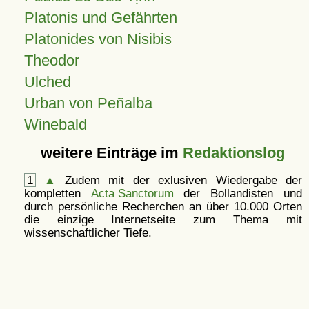
Platonis und Gefährten
Platonides von Nisibis
Theodor
Ulched
Urban von Peñalba
Winebald
weitere Einträge im
Redaktionslog
1
▲
Zudem mit der exlusiven Wiedergabe der
kompletten
Acta Sanctorum
der Bollandisten und
durch persönliche Recherchen an über 10.000 Orten
die einzige Internetseite zum Thema mit
wissenschaftlicher Tiefe.