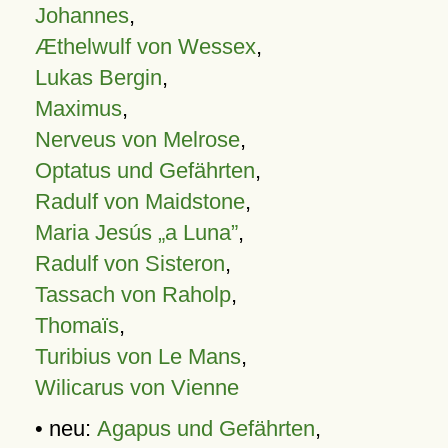
Johannes
,
Æthelwulf von Wessex
,
Lukas Bergin
,
Maximus
,
Nerveus von Melrose
,
Optatus und Gefährten
,
Radulf von Maidstone
,
Maria Jesús „a Luna”
,
Radulf von Sisteron
,
Tassach von Raholp
,
Thomaïs
,
Turibius von Le Mans
,
Wilicarus von Vienne
• neu:
Agapus und Gefährten
,