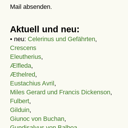
Mail absenden.
Aktuell und neu:
• neu:
Celerinus und Gefährten
,
Crescens
Eleutherius
,
Ælfleda
,
Æthelred
,
Eustachius Avril
,
Miles Gerard und Francis Dickenson
,
Fulbert
,
Gilduin
,
Giunoc von Buchan
,
Gundisalvus von Balboa
,