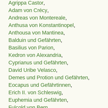
Agrippa Castor
,
Adam von Crécy
,
Andreas von Montereale
,
Anthusa von Konstantinopel
,
Anthousa von Mantinea
,
Balduin und Gefährten
,
Basilius von Parion
,
Kedron von Alexandria
,
Cyprianus und Gefährten
,
David Uribe Velasco
,
Demes und Protion und Gefährten
,
Eocapus und Gefährtinnen
,
Erich II. von Schleswig
,
Euphemia und Gefährten
,
Fulcold von Bern
,