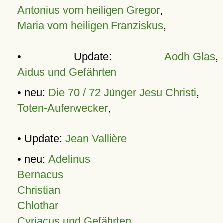
Antonius vom heiligen Gregor
,
Maria vom heiligen Franziskus
,
• Update:
Aodh Glas
,
Aidus und Gefährten
• neu:
Die 70 / 72 Jünger Jesu Christi
,
Toten-Auferwecker
,
• Update:
Jean Vallière
• neu:
Adelinus
Bernacus
Christian
Chlothar
Cyriacus und Gefährten