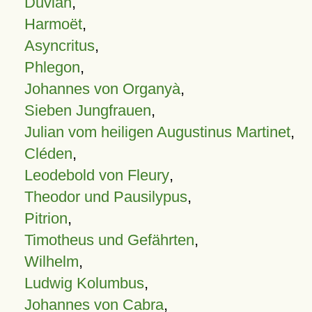
Duvian
,
Harmoët
,
Asyncritus
,
Phlegon
,
Johannes von Organyà
,
Sieben Jungfrauen
,
Julian vom heiligen Augustinus Martinet
,
Cléden
,
Leodebold von Fleury
,
Theodor und Pausilypus
,
Pitrion
,
Timotheus und Gefährten
,
Wilhelm
,
Ludwig Kolumbus
,
Johannes von Cabra
,