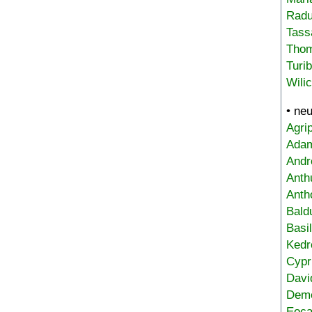
Radu
Tass
Tho
Turi
Wili
• ne
Agri
Adam
Andr
Anth
Anth
Bald
Basi
Kedr
Cypr
Davi
Deme
Eoca