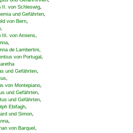
h II. von Schleswig
,
emia und Gefährten
,
old von Bern
,
o
,
 III. von Amiens
,
nna
,
nna de Lambertini
,
entius von Portugal
,
aretha
s und Gefährten
,
ius
,
us von Montepiano
,
us und Gefährten
,
tus und Gefährten
,
lph Ebifagh
,
ard und Simon
,
anna
,
han von Barquel
,