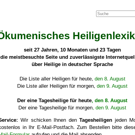
Ökumenisches Heiligenlexi
seit
27 Jahren, 10 Monaten und 23 Tagen
die meistbesuchte Seite und zuverlässigste Internetque
über Heilige in deutscher Sprache
Die Liste aller Heiligen für heute,
den 8. August
Die Liste aller Heiligen für morgen,
den 9. August
Der eine Tagesheilige für heute
, den 8. August
Der eine Tagesheilige für morgen
, den 9. August
Service:
Wir schicken Ihnen den
Tagesheiligen
jeden Mo
kostenlos in Ihr E-Mail-Postfach. Zum Bestellen bitte die
Mail-Formular
aufrufen und die Mail absenden.