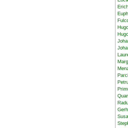
Eric
Euph
Fulc
Hug
Hugo
Joha
Joha
Laur
Marg
Mena
Parc
Petr
Prim
Quar
Radu
Gerh
Sus
Step