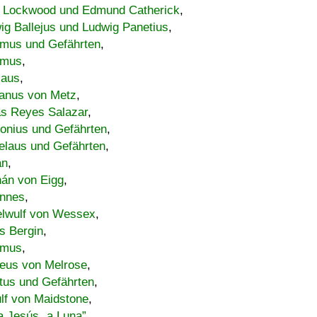
 Lockwood und Edmund Catherick
,
ig Ballejus und Ludwig Panetius
,
mus und Gefährten
,
imus
,
laus
,
nus von Metz
,
s Reyes Salazar
,
lonius und Gefährten
,
elaus und Gefährten
,
an
,
án von Eigg
,
nnes
,
lwulf von Wessex
,
s Bergin
,
imus
,
eus von Melrose
,
tus und Gefährten
,
lf von Maidstone
,
a Jesús „a Luna”
,