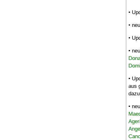
• Up
• ne
• Up
• ne
Dona
Domi
• Up
aus 
dazu
• ne
Maed
Ager
Ange
Canc