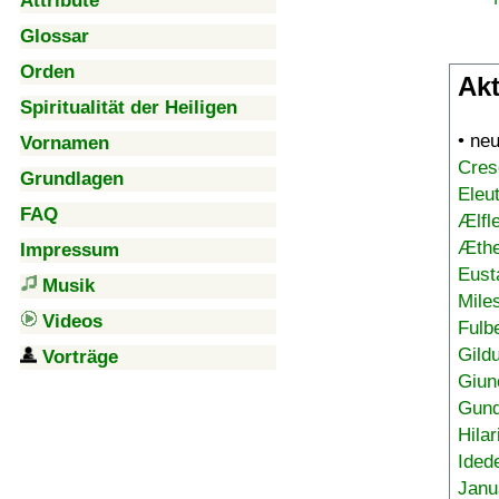
Attribute
Glossar
Orden
Akt
Spiritualität der Heiligen
• ne
Vornamen
Cres
Grundlagen
Eleu
FAQ
Ælfl
Æthe
Impressum
Eust
Musik
Mile
Videos
Fulb
Gild
Vorträge
Giun
Gund
Hilar
Ided
Janu