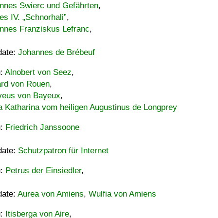
nnes Swierc und Gefährten
,
es IV. „Schnorhali”
,
nnes Franziskus Lefranc
,
date:
Johannes de Brébeuf
u:
Alnobert von Seez
,
ard von Rouen
,
eus von Bayeux
,
a Katharina vom heiligen Augustinus de Longprey
u:
Friedrich Janssoone
date:
Schutzpatron für Internet
u:
Petrus der Einsiedler
,
date:
Aurea von Amiens
,
Wulfia von Amiens
u:
Itisberga von Aire
,