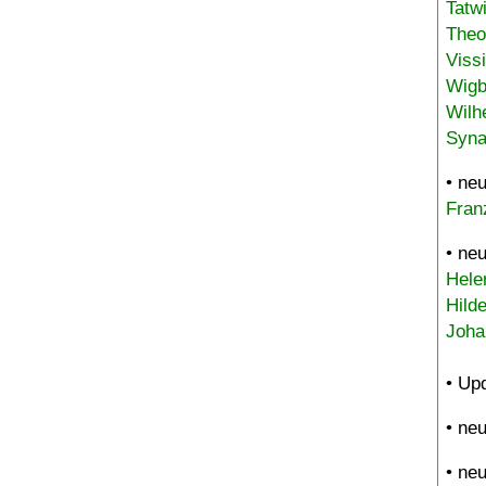
Tatw
Theo
Viss
Wigb
Wilh
Syna
• ne
Fran
• ne
Hele
Hild
Joha
• Up
• ne
• ne