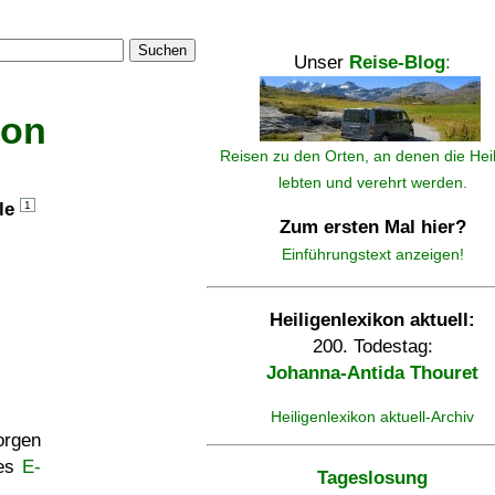
Suchen
Unser
Reise-Blog
:
kon
Reisen zu den Orten, an denen die Hei
lebten und verehrt werden.
lle
1
Zum ersten Mal hier?
Einführungstext anzeigen!
Heiligenlexikon aktuell:
200. Todestag:
Johanna-Antida Thouret
Heiligenlexikon aktuell-Archiv
rgen
ses
E-
Tageslosung