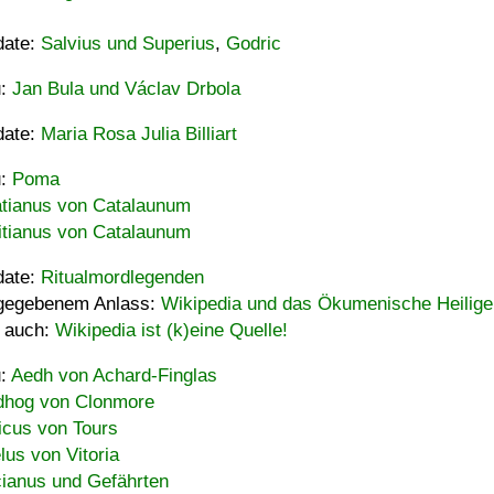
date:
Salvius und Superius
,
Godric
u:
Jan Bula und Václav Drbola
date:
Maria Rosa Julia Billiart
u:
Poma
tianus von Catalaunum
tianus von Catalaunum
date:
Ritualmordlegenden
gegebenem Anlass:
Wikipedia und das Ökumenische Heilige
 auch:
Wikipedia ist (k)eine Quelle!
u:
Aedh von Achard-Finglas
hog von Clonmore
icus von Tours
lus von Vitoria
ianus und Gefährten