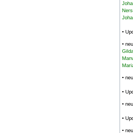
Joha
Ners
Joha
• Up
• ne
Gild
Manv
Mari
• ne
• Up
• ne
• Up
• ne