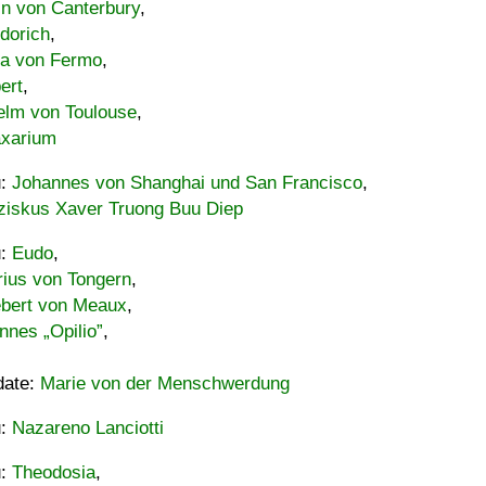
in von Canterbury
,
dorich
,
ia von Fermo
,
ert
,
elm von Toulouse
,
xarium
u:
Johannes von Shanghai und San Francisco
,
ziskus Xaver Truong Buu Diep
u:
Eudo
,
rius von Tongern
,
ebert von Meaux
,
nnes „Opilio”
,
date:
Marie von der Menschwerdung
u:
Nazareno Lanciotti
u:
Theodosia
,