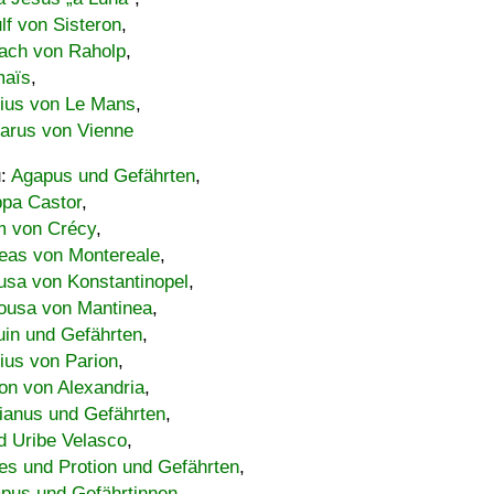
lf von Sisteron
,
ach von Raholp
,
maïs
,
bius von Le Mans
,
carus von Vienne
u:
Agapus und Gefährten
,
ppa Castor
,
 von Crécy
,
eas von Montereale
,
usa von Konstantinopel
,
ousa von Mantinea
,
uin und Gefährten
,
lius von Parion
,
on von Alexandria
,
ianus und Gefährten
,
d Uribe Velasco
,
s und Protion und Gefährten
,
pus und Gefährtinnen
,