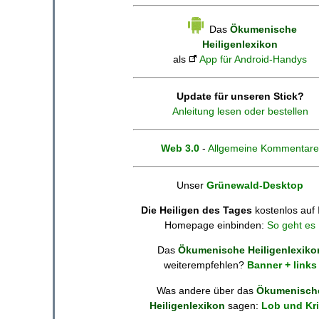
Das
Ökumenische
Heiligenlexikon
als
App für Android-Handys
Update für unseren Stick?
Anleitung lesen oder bestellen
Web 3.0
-
Allgemeine Kommentare
Unser
Grünewald-Desktop
Die Heiligen des Tages
kostenlos auf 
Homepage einbinden:
So geht es
Das
Ökumenische Heiligenlexiko
weiterempfehlen?
Banner + links
Was andere über das
Ökumenisch
Heiligenlexikon
sagen:
Lob und Kri