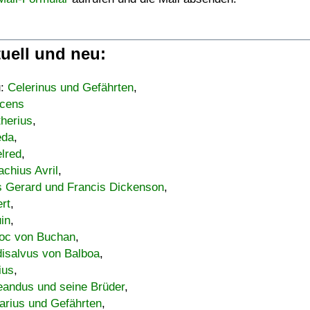
uell und neu:
u:
Celerinus und Gefährten
,
cens
therius
,
eda
,
lred
,
achius Avril
,
s Gerard und Francis Dickenson
,
ert
,
uin
,
oc von Buchan
,
isalvus von Balboa
,
ius
,
eandus und seine Brüder
,
arius und Gefährten
,