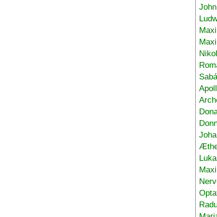
John
Ludw
Maxi
Max
Niko
Roma
Sabá
Apol
Arch
Don
Donn
Joha
Æthe
Luka
Max
Nerv
Opta
Radu
Mari