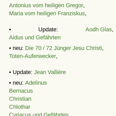
Antonius vom heiligen Gregor
,
Maria vom heiligen Franziskus
,
• Update:
Aodh Glas
,
Aidus und Gefährten
• neu:
Die 70 / 72 Jünger Jesu Christi
,
Toten-Auferwecker
,
• Update:
Jean Vallière
• neu:
Adelinus
Bernacus
Christian
Chlothar
Cyriacus und Gefährten