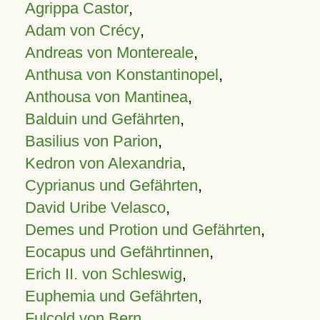
Agrippa Castor
,
Adam von Crécy
,
Andreas von Montereale
,
Anthusa von Konstantinopel
,
Anthousa von Mantinea
,
Balduin und Gefährten
,
Basilius von Parion
,
Kedron von Alexandria
,
Cyprianus und Gefährten
,
David Uribe Velasco
,
Demes und Protion und Gefährten
,
Eocapus und Gefährtinnen
,
Erich II. von Schleswig
,
Euphemia und Gefährten
,
Fulcold von Bern
,