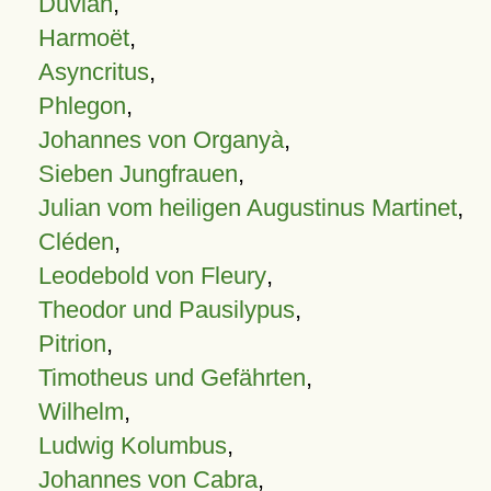
Duvian
,
Harmoët
,
Asyncritus
,
Phlegon
,
Johannes von Organyà
,
Sieben Jungfrauen
,
Julian vom heiligen Augustinus Martinet
,
Cléden
,
Leodebold von Fleury
,
Theodor und Pausilypus
,
Pitrion
,
Timotheus und Gefährten
,
Wilhelm
,
Ludwig Kolumbus
,
Johannes von Cabra
,