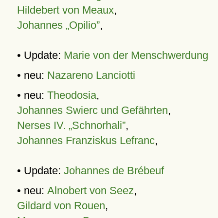
Hildebert von Meaux
,
Johannes „Opilio”
,
• Update:
Marie von der Menschwerdung
• neu:
Nazareno Lanciotti
• neu:
Theodosia
,
Johannes Swierc und Gefährten
,
Nerses IV. „Schnorhali”
,
Johannes Franziskus Lefranc
,
• Update:
Johannes de Brébeuf
• neu:
Alnobert von Seez
,
Gildard von Rouen
,