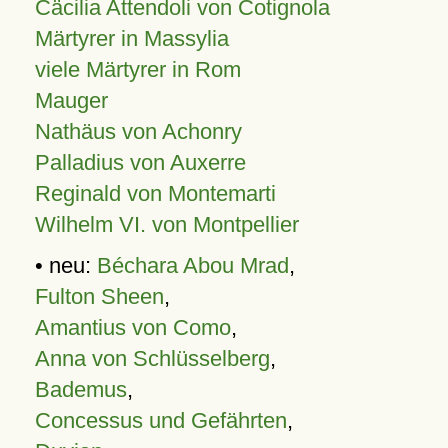
Cäcilia Attendoli von Cotignola
Märtyrer in Massylia
viele Märtyrer in Rom
Mauger
Nathäus von Achonry
Palladius von Auxerre
Reginald von Montemarti
Wilhelm VI. von Montpellier
• neu:
Béchara Abou Mrad
,
Fulton Sheen
,
Amantius von Como
,
Anna von Schlüsselberg
,
Bademus
,
Concessus und Gefährten
,