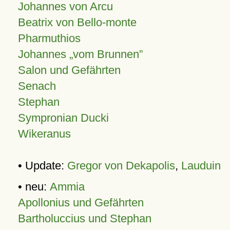
Johannes von Arcu
Beatrix von Bello-monte
Pharmuthios
Johannes
vom Brunnen
Salon und Gefährten
Senach
Stephan
Sympronian Ducki
Wikeranus
• Update:
Gregor von Dekapolis
,
Lauduin
• neu:
Ammia
Apollonius und Gefährten
Bartholuccius und Stephan