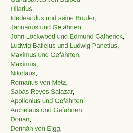
Hilarius
,
Idedeandus und seine Brüder
,
Januarius und Gefährten
,
John Lockwood und Edmund Catherick
,
Ludwig Ballejus und Ludwig Panetius
,
Maximus und Gefährten
,
Maximus
,
Nikolaus
,
Romanus von Metz
,
Sabás Reyes Salazar
,
Apollonius und Gefährten
,
Archelaus und Gefährten
,
Donan
,
Donnán von Eigg
,