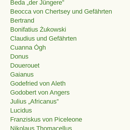
Beda „der Jüngere”
Beocca von Chertsey und Gefährten
Bertrand
Bonifatius Żukowski
Claudius und Gefährten
Cuanna Ógh
Donus
Douerouet
Gaianus
Godefried von Aleth
Godobert von Angers
Julius
Africanus
Lucidus
Franziskus von Piceleone
Nikolaus Thomacellus