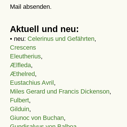
Mail absenden.
Aktuell und neu:
• neu:
Celerinus und Gefährten
,
Crescens
Eleutherius
,
Ælfleda
,
Æthelred
,
Eustachius Avril
,
Miles Gerard und Francis Dickenson
,
Fulbert
,
Gilduin
,
Giunoc von Buchan
,
Gundisalvus von Balboa
,