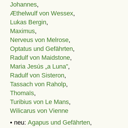
Johannes
,
Æthelwulf von Wessex
,
Lukas Bergin
,
Maximus
,
Nerveus von Melrose
,
Optatus und Gefährten
,
Radulf von Maidstone
,
Maria Jesús „a Luna”
,
Radulf von Sisteron
,
Tassach von Raholp
,
Thomaïs
,
Turibius von Le Mans
,
Wilicarus von Vienne
• neu:
Agapus und Gefährten
,