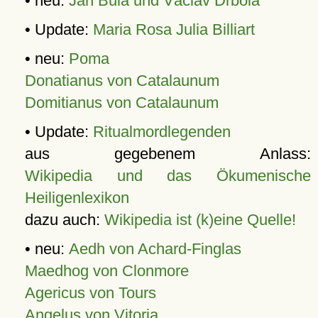
• neu:
Jan Bula und Václav Drbola
• Update:
Maria Rosa Julia Billiart
• neu:
Poma
Donatianus von Catalaunum
Domitianus von Catalaunum
• Update:
Ritualmordlegenden
aus gegebenem Anlass:
Wikipedia und das Ökumenische
Heiligenlexikon
dazu auch:
Wikipedia ist (k)eine Quelle!
• neu:
Aedh von Achard-Finglas
Maedhog von Clonmore
Agericus von Tours
Angelus von Vitoria