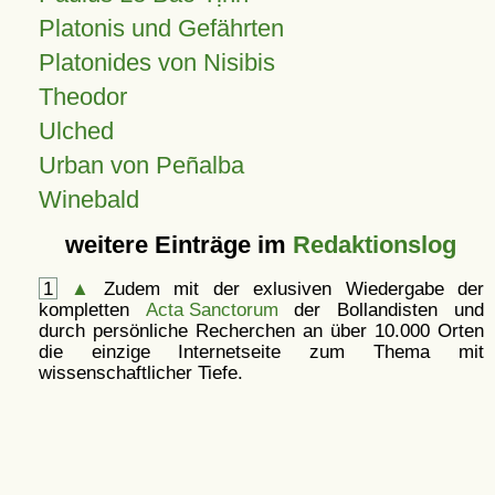
Platonis und Gefährten
Platonides von Nisibis
Theodor
Ulched
Urban von Peñalba
Winebald
weitere Einträge im
Redaktionslog
1
▲
Zudem mit der exlusiven Wiedergabe der
kompletten
Acta Sanctorum
der Bollandisten und
durch persönliche Recherchen an über 10.000 Orten
die einzige Internetseite zum Thema mit
wissenschaftlicher Tiefe.