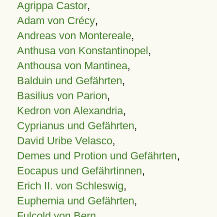
Agrippa Castor
,
Adam von Crécy
,
Andreas von Montereale
,
Anthusa von Konstantinopel
,
Anthousa von Mantinea
,
Balduin und Gefährten
,
Basilius von Parion
,
Kedron von Alexandria
,
Cyprianus und Gefährten
,
David Uribe Velasco
,
Demes und Protion und Gefährten
,
Eocapus und Gefährtinnen
,
Erich II. von Schleswig
,
Euphemia und Gefährten
,
Fulcold von Bern
,