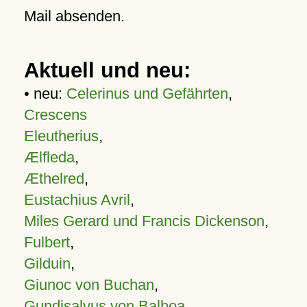
Mail absenden.
Aktuell und neu:
• neu:
Celerinus und Gefährten
,
Crescens
Eleutherius
,
Ælfleda
,
Æthelred
,
Eustachius Avril
,
Miles Gerard und Francis Dickenson
,
Fulbert
,
Gilduin
,
Giunoc von Buchan
,
Gundisalvus von Balboa
,