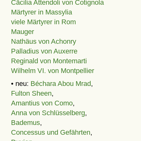
Cäcilia Attendoli von Cotignola
Märtyrer in Massylia
viele Märtyrer in Rom
Mauger
Nathäus von Achonry
Palladius von Auxerre
Reginald von Montemarti
Wilhelm VI. von Montpellier
• neu:
Béchara Abou Mrad
,
Fulton Sheen
,
Amantius von Como
,
Anna von Schlüsselberg
,
Bademus
,
Concessus und Gefährten
,