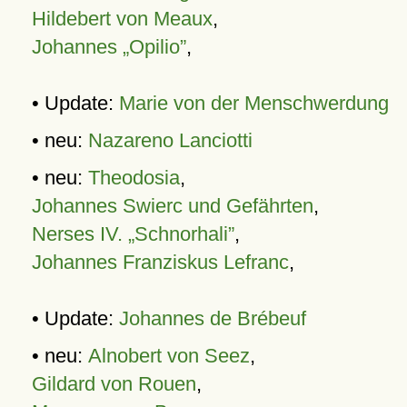
Hildebert von Meaux
,
Johannes „Opilio”
,
• Update:
Marie von der Menschwerdung
• neu:
Nazareno Lanciotti
• neu:
Theodosia
,
Johannes Swierc und Gefährten
,
Nerses IV. „Schnorhali”
,
Johannes Franziskus Lefranc
,
• Update:
Johannes de Brébeuf
• neu:
Alnobert von Seez
,
Gildard von Rouen
,