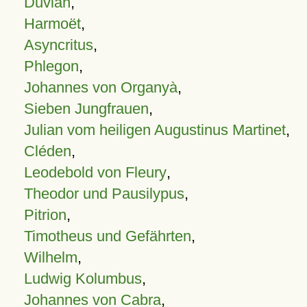
Duvian
,
Harmoët
,
Asyncritus
,
Phlegon
,
Johannes von Organyà
,
Sieben Jungfrauen
,
Julian vom heiligen Augustinus Martinet
,
Cléden
,
Leodebold von Fleury
,
Theodor und Pausilypus
,
Pitrion
,
Timotheus und Gefährten
,
Wilhelm
,
Ludwig Kolumbus
,
Johannes von Cabra
,