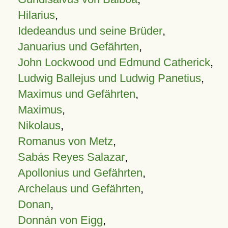
Hilarius
,
Idedeandus und seine Brüder
,
Januarius und Gefährten
,
John Lockwood und Edmund Catherick
,
Ludwig Ballejus und Ludwig Panetius
,
Maximus und Gefährten
,
Maximus
,
Nikolaus
,
Romanus von Metz
,
Sabás Reyes Salazar
,
Apollonius und Gefährten
,
Archelaus und Gefährten
,
Donan
,
Donnán von Eigg
,