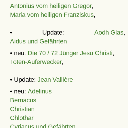
Antonius vom heiligen Gregor
,
Maria vom heiligen Franziskus
,
• Update:
Aodh Glas
,
Aidus und Gefährten
• neu:
Die 70 / 72 Jünger Jesu Christi
,
Toten-Auferwecker
,
• Update:
Jean Vallière
• neu:
Adelinus
Bernacus
Christian
Chlothar
Cyriacus und Gefährten