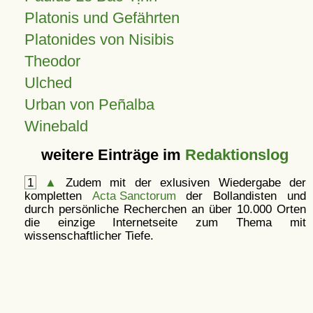
Platonis und Gefährten
Platonides von Nisibis
Theodor
Ulched
Urban von Peñalba
Winebald
weitere Einträge im
Redaktionslog
1
▲
Zudem mit der exlusiven Wiedergabe der
kompletten
Acta Sanctorum
der Bollandisten und
durch persönliche Recherchen an über 10.000 Orten
die einzige Internetseite zum Thema mit
wissenschaftlicher Tiefe.