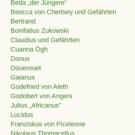
Beda „der Jüngere”
Beocca von Chertsey und Gefährten
Bertrand
Bonifatius Żukowski
Claudius und Gefährten
Cuanna Ógh
Donus
Douerouet
Gaianus
Godefried von Aleth
Godobert von Angers
Julius
Africanus
Lucidus
Franziskus von Piceleone
Nikolaus Thomacellus