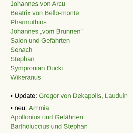
Johannes von Arcu
Beatrix von Bello-monte
Pharmuthios
Johannes
vom Brunnen
Salon und Gefährten
Senach
Stephan
Sympronian Ducki
Wikeranus
• Update:
Gregor von Dekapolis
,
Lauduin
• neu:
Ammia
Apollonius und Gefährten
Bartholuccius und Stephan