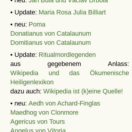
• neu:
Jan Bula und Václav Drbola
• Update:
Maria Rosa Julia Billiart
• neu:
Poma
Donatianus von Catalaunum
Domitianus von Catalaunum
• Update:
Ritualmordlegenden
aus gegebenem Anlass:
Wikipedia und das Ökumenische
Heiligenlexikon
dazu auch:
Wikipedia ist (k)eine Quelle!
• neu:
Aedh von Achard-Finglas
Maedhog von Clonmore
Agericus von Tours
Angelus von Vitoria