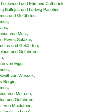
 Lockwood und Edmund Catherick
,
ig Ballejus und Ludwig Panetius
,
mus und Gefährten
,
imus
,
laus
,
nus von Metz
,
s Reyes Salazar
,
lonius und Gefährten
,
elaus und Gefährten
,
an
,
án von Eigg
,
nnes
,
lwulf von Wessex
,
s Bergin
,
imus
,
eus von Melrose
,
tus und Gefährten
,
lf von Maidstone
,
a Jesús „a Luna”
,