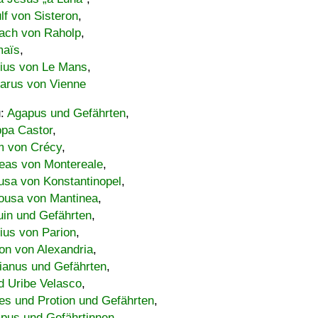
lf von Sisteron
,
ach von Raholp
,
maïs
,
bius von Le Mans
,
carus von Vienne
u:
Agapus und Gefährten
,
ppa Castor
,
 von Crécy
,
eas von Montereale
,
usa von Konstantinopel
,
ousa von Mantinea
,
uin und Gefährten
,
lius von Parion
,
on von Alexandria
,
ianus und Gefährten
,
d Uribe Velasco
,
s und Protion und Gefährten
,
pus und Gefährtinnen
,