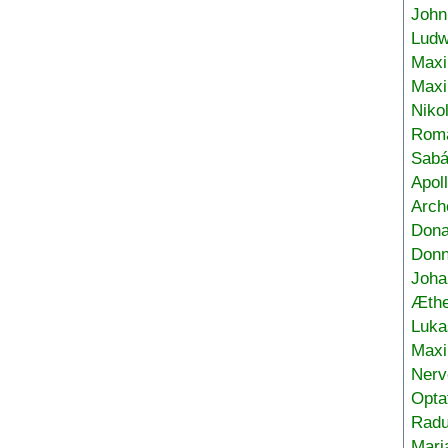
John
Ludw
Maxi
Max
Niko
Roma
Sabá
Apol
Arch
Don
Donn
Joha
Æthe
Luka
Max
Nerv
Opta
Radu
Mari