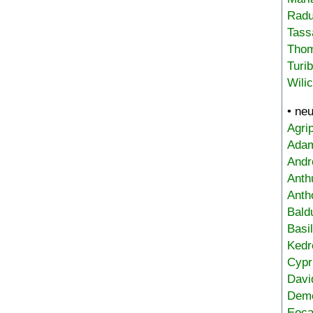
Radu
Tass
Tho
Turi
Wili
• ne
Agri
Adam
Andr
Anth
Anth
Bald
Basi
Kedr
Cypr
Davi
Deme
Eoca