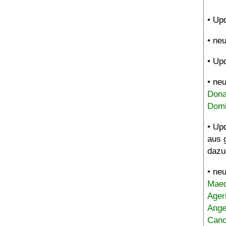
• Up
• ne
• Up
• ne
Dona
Domi
• Up
aus 
dazu
• ne
Maed
Ager
Ange
Canc