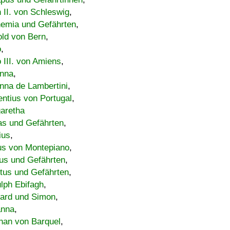
h II. von Schleswig
,
emia und Gefährten
,
old von Bern
,
o
,
 III. von Amiens
,
nna
,
nna de Lambertini
,
entius von Portugal
,
aretha
s und Gefährten
,
ius
,
us von Montepiano
,
us und Gefährten
,
tus und Gefährten
,
lph Ebifagh
,
ard und Simon
,
anna
,
han von Barquel
,