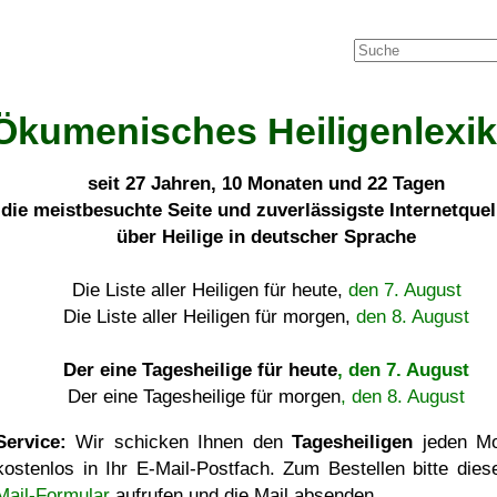
Ökumenisches Heiligenlexi
seit
27 Jahren, 10 Monaten und 22 Tagen
die meistbesuchte Seite und zuverlässigste Internetque
über Heilige in deutscher Sprache
Die Liste aller Heiligen für heute,
den 7. August
Die Liste aller Heiligen für morgen,
den 8. August
Der eine Tagesheilige für heute
, den 7. August
Der eine Tagesheilige für morgen
, den 8. August
Service:
Wir schicken Ihnen den
Tagesheiligen
jeden Mo
kostenlos in Ihr E-Mail-Postfach. Zum Bestellen bitte die
Mail-Formular
aufrufen und die Mail absenden.