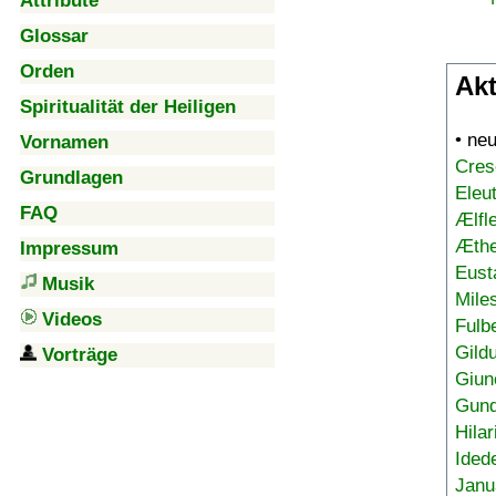
Attribute
Glossar
Orden
Akt
Spiritualität der Heiligen
• ne
Vornamen
Cres
Grundlagen
Eleu
FAQ
Ælfl
Æthe
Impressum
Eust
Musik
Mile
Videos
Fulb
Gild
Vorträge
Giun
Gund
Hilar
Ided
Janu