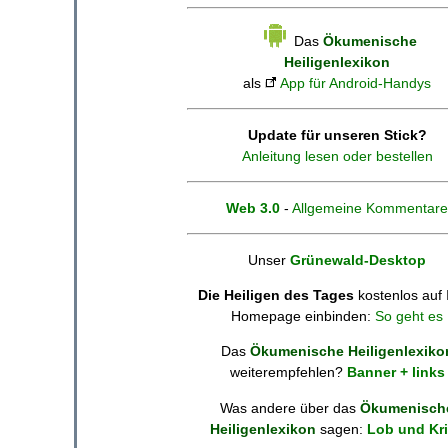
Das
Ökumenische
Heiligenlexikon
als
App für Android-Handys
Update für unseren Stick?
Anleitung lesen oder bestellen
Web 3.0
-
Allgemeine Kommentare
Unser
Grünewald-Desktop
Die Heiligen des Tages
kostenlos auf 
Homepage einbinden:
So geht es
Das
Ökumenische Heiligenlexiko
weiterempfehlen?
Banner + links
Was andere über das
Ökumenisch
Heiligenlexikon
sagen:
Lob und Kri