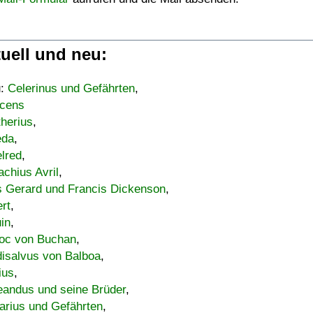
uell und neu:
u:
Celerinus und Gefährten
,
cens
therius
,
eda
,
lred
,
achius Avril
,
s Gerard und Francis Dickenson
,
ert
,
uin
,
oc von Buchan
,
isalvus von Balboa
,
ius
,
eandus und seine Brüder
,
arius und Gefährten
,