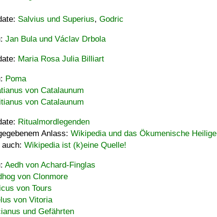
date:
Salvius und Superius
,
Godric
u:
Jan Bula und Václav Drbola
date:
Maria Rosa Julia Billiart
u:
Poma
tianus von Catalaunum
tianus von Catalaunum
date:
Ritualmordlegenden
gegebenem Anlass:
Wikipedia und das Ökumenische Heilige
 auch:
Wikipedia ist (k)eine Quelle!
u:
Aedh von Achard-Finglas
hog von Clonmore
icus von Tours
lus von Vitoria
ianus und Gefährten