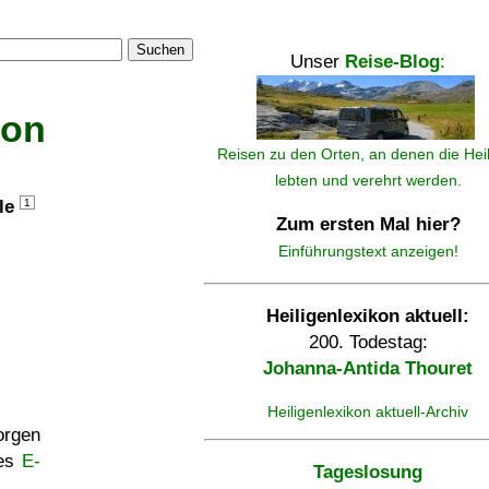
Suchen
Unser
Reise-Blog
:
kon
Reisen zu den Orten, an denen die Hei
lebten und verehrt werden.
lle
1
Zum ersten Mal hier?
Einführungstext anzeigen!
Heiligenlexikon aktuell:
200. Todestag:
Johanna-Antida Thouret
Heiligenlexikon aktuell-Archiv
rgen
ses
E-
Tageslosung