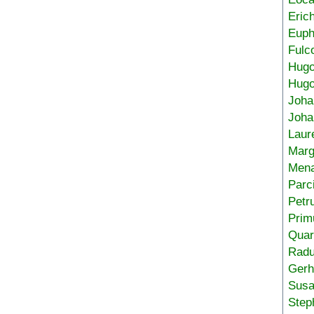
Eric
Euph
Fulc
Hug
Hugo
Joha
Joha
Laur
Marg
Mena
Parc
Petr
Prim
Quar
Radu
Gerh
Sus
Step