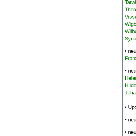
Tatw
Theo
Viss
Wigb
Wilh
Syna
• ne
Fran
• ne
Hele
Hild
Joha
• Up
• ne
• ne