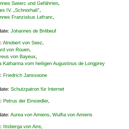
nnes Swierc und Gefährten
,
es IV. „Schnorhali”
,
nnes Franziskus Lefranc
,
date:
Johannes de Brébeuf
u:
Alnobert von Seez
,
ard von Rouen
,
eus von Bayeux
,
a Katharina vom heiligen Augustinus de Longprey
u:
Friedrich Janssoone
date:
Schutzpatron für Internet
u:
Petrus der Einsiedler
,
date:
Aurea von Amiens
,
Wulfia von Amiens
u:
Itisberga von Aire
,