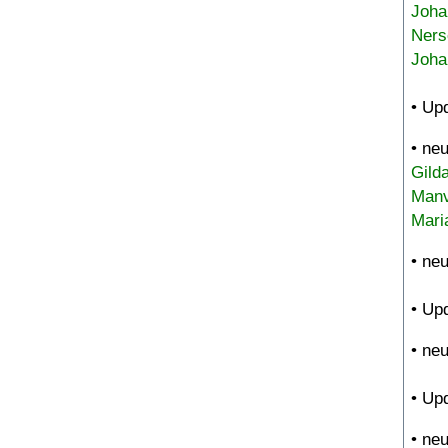
Joha
Ners
Joha
• Up
• ne
Gild
Manv
Mari
• ne
• Up
• ne
• Up
• ne