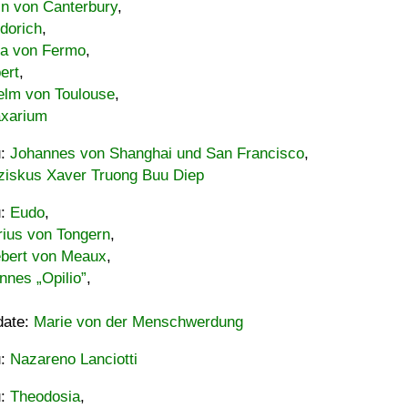
in von Canterbury
,
dorich
,
ia von Fermo
,
ert
,
elm von Toulouse
,
xarium
u:
Johannes von Shanghai und San Francisco
,
ziskus Xaver Truong Buu Diep
u:
Eudo
,
rius von Tongern
,
ebert von Meaux
,
nnes „Opilio”
,
date:
Marie von der Menschwerdung
u:
Nazareno Lanciotti
u:
Theodosia
,