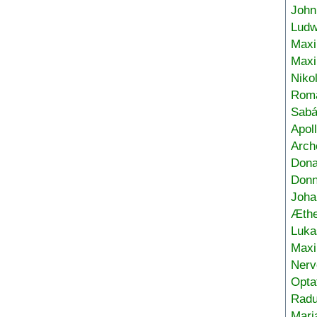
John
Ludw
Maxi
Max
Niko
Roma
Sabá
Apol
Arch
Don
Donn
Joha
Æthe
Luka
Max
Nerv
Opta
Radu
Mari