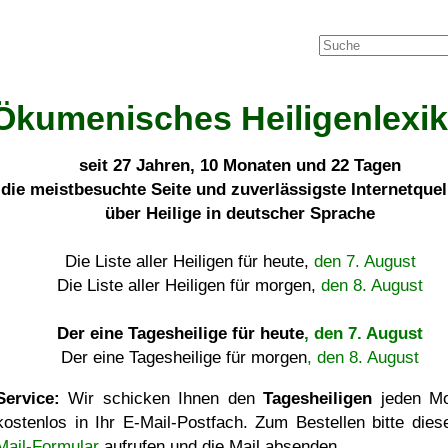
Ökumenisches Heiligenlexi
seit
27 Jahren, 10 Monaten und 22 Tagen
die meistbesuchte Seite und zuverlässigste Internetque
über Heilige in deutscher Sprache
Die Liste aller Heiligen für heute,
den 7. August
Die Liste aller Heiligen für morgen,
den 8. August
Der eine Tagesheilige für heute
, den 7. August
Der eine Tagesheilige für morgen
, den 8. August
Service:
Wir schicken Ihnen den
Tagesheiligen
jeden Mo
kostenlos in Ihr E-Mail-Postfach. Zum Bestellen bitte die
Mail-Formular
aufrufen und die Mail absenden.