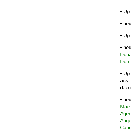
• Up
• ne
• Up
• ne
Dona
Domi
• Up
aus 
dazu
• ne
Maed
Ager
Ange
Canc