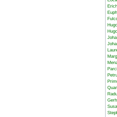
Eric
Euph
Fulc
Hug
Hugo
Joha
Joha
Laur
Marg
Mena
Parc
Petr
Prim
Quar
Radu
Gerh
Sus
Step