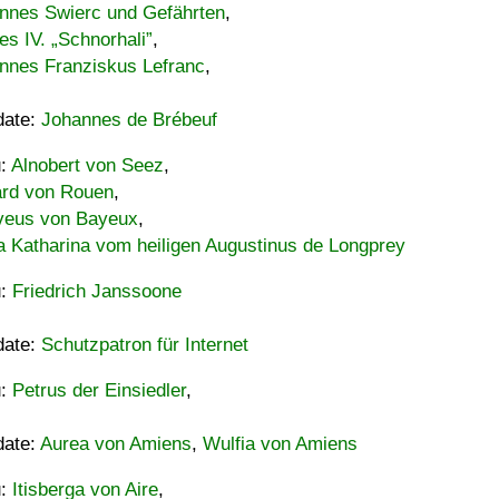
nnes Swierc und Gefährten
,
es IV. „Schnorhali”
,
nnes Franziskus Lefranc
,
date:
Johannes de Brébeuf
u:
Alnobert von Seez
,
ard von Rouen
,
eus von Bayeux
,
a Katharina vom heiligen Augustinus de Longprey
u:
Friedrich Janssoone
date:
Schutzpatron für Internet
u:
Petrus der Einsiedler
,
date:
Aurea von Amiens
,
Wulfia von Amiens
u:
Itisberga von Aire
,