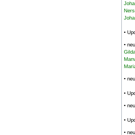
Joha
Ners
Joha
• Up
• ne
Gild
Manv
Mari
• ne
• Up
• ne
• Up
• ne