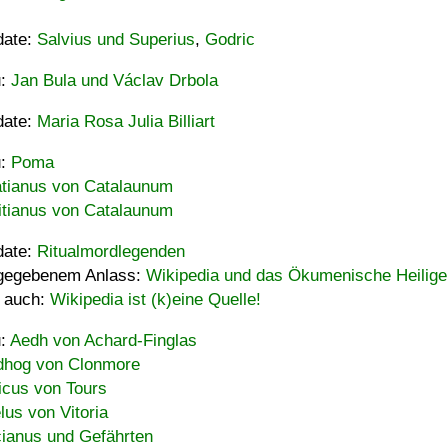
date:
Salvius und Superius
,
Godric
u:
Jan Bula und Václav Drbola
date:
Maria Rosa Julia Billiart
u:
Poma
tianus von Catalaunum
tianus von Catalaunum
date:
Ritualmordlegenden
gegebenem Anlass:
Wikipedia und das Ökumenische Heilige
 auch:
Wikipedia ist (k)eine Quelle!
u:
Aedh von Achard-Finglas
hog von Clonmore
icus von Tours
lus von Vitoria
ianus und Gefährten