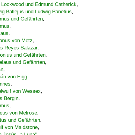
 Lockwood und Edmund Catherick
,
ig Ballejus und Ludwig Panetius
,
mus und Gefährten
,
imus
,
laus
,
nus von Metz
,
s Reyes Salazar
,
lonius und Gefährten
,
elaus und Gefährten
,
an
,
án von Eigg
,
nnes
,
lwulf von Wessex
,
s Bergin
,
imus
,
eus von Melrose
,
tus und Gefährten
,
lf von Maidstone
,
a Jesús „a Luna”
,