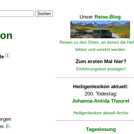
Suchen
Unser
Reise-Blog
:
kon
Reisen zu den Orten, an denen die Hei
lebten und verehrt werden.
lle
1
Zum ersten Mal hier?
Einführungstext anzeigen!
Heiligenlexikon aktuell:
200. Todestag:
Johanna-Antida Thouret
Heiligenlexikon aktuell-Archiv
rgen
ses
E-
Tageslosung