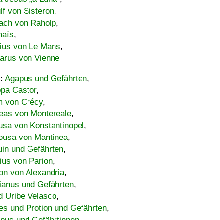
lf von Sisteron
,
ach von Raholp
,
maïs
,
bius von Le Mans
,
carus von Vienne
u:
Agapus und Gefährten
,
ppa Castor
,
 von Crécy
,
eas von Montereale
,
usa von Konstantinopel
,
ousa von Mantinea
,
uin und Gefährten
,
lius von Parion
,
on von Alexandria
,
ianus und Gefährten
,
d Uribe Velasco
,
s und Protion und Gefährten
,
pus und Gefährtinnen
,