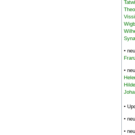
Tatw
Theo
Viss
Wigb
Wilh
Syna
• ne
Fran
• ne
Hele
Hild
Joha
• Up
• ne
• ne