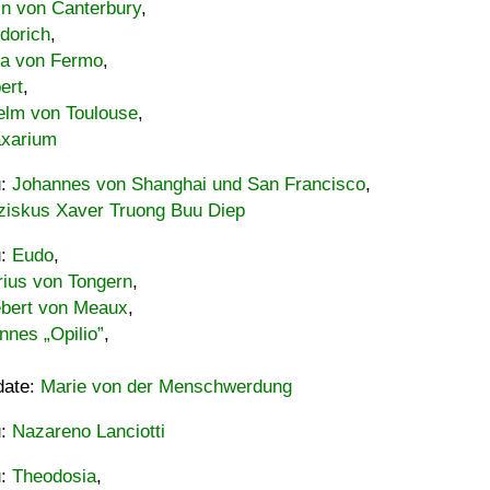
in von Canterbury
,
dorich
,
ia von Fermo
,
ert
,
elm von Toulouse
,
xarium
u:
Johannes von Shanghai und San Francisco
,
ziskus Xaver Truong Buu Diep
u:
Eudo
,
rius von Tongern
,
ebert von Meaux
,
nnes „Opilio”
,
date:
Marie von der Menschwerdung
u:
Nazareno Lanciotti
u:
Theodosia
,