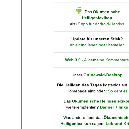
Das
Ökumenische
Heiligenlexikon
als
App für Android-Handys
Update für unseren Stick?
Anleitung lesen oder bestellen
Web 3.0
-
Allgemeine Kommentare
Unser
Grünewald-Desktop
Die Heiligen des Tages
kostenlos auf 
Homepage einbinden:
So geht es
Das
Ökumenische Heiligenlexiko
weiterempfehlen?
Banner + links
Was andere über das
Ökumenisch
Heiligenlexikon
sagen:
Lob und Kri