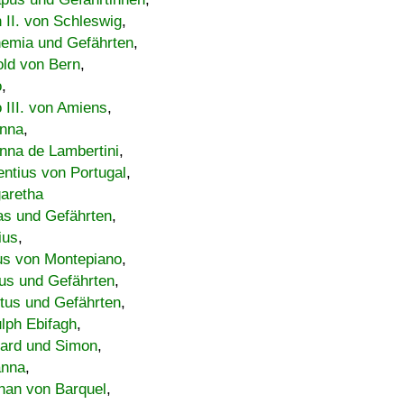
h II. von Schleswig
,
emia und Gefährten
,
old von Bern
,
o
,
 III. von Amiens
,
nna
,
nna de Lambertini
,
entius von Portugal
,
aretha
s und Gefährten
,
ius
,
us von Montepiano
,
us und Gefährten
,
tus und Gefährten
,
lph Ebifagh
,
ard und Simon
,
anna
,
han von Barquel
,