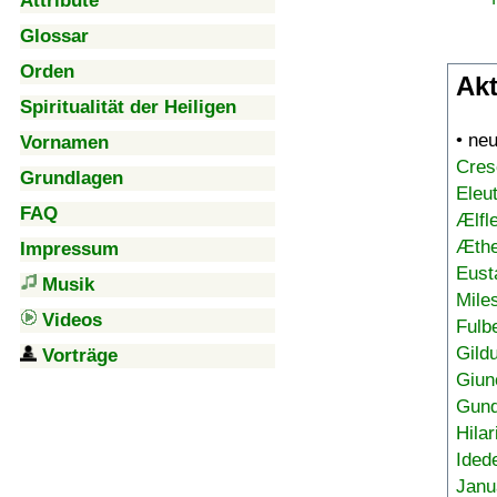
Attribute
Glossar
Orden
Akt
Spiritualität der Heiligen
• ne
Vornamen
Cres
Grundlagen
Eleu
FAQ
Ælfl
Æthe
Impressum
Eust
Musik
Mile
Videos
Fulb
Gild
Vorträge
Giun
Gund
Hilar
Ided
Janu