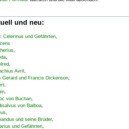
uell und neu:
u:
Celerinus und Gefährten
,
cens
therius
,
eda
,
lred
,
achius Avril
,
s Gerard und Francis Dickenson
,
ert
,
uin
,
oc von Buchan
,
isalvus von Balboa
,
ius
,
eandus und seine Brüder
,
arius und Gefährten
,