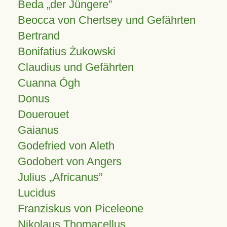
Beda „der Jüngere”
Beocca von Chertsey und Gefährten
Bertrand
Bonifatius Żukowski
Claudius und Gefährten
Cuanna Ógh
Donus
Douerouet
Gaianus
Godefried von Aleth
Godobert von Angers
Julius
Africanus
Lucidus
Franziskus von Piceleone
Nikolaus Thomacellus