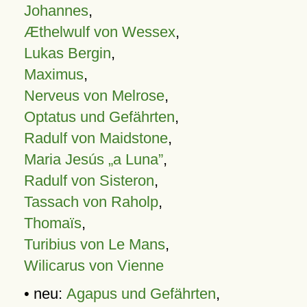
Johannes
,
Æthelwulf von Wessex
,
Lukas Bergin
,
Maximus
,
Nerveus von Melrose
,
Optatus und Gefährten
,
Radulf von Maidstone
,
Maria Jesús „a Luna”
,
Radulf von Sisteron
,
Tassach von Raholp
,
Thomaïs
,
Turibius von Le Mans
,
Wilicarus von Vienne
• neu:
Agapus und Gefährten
,