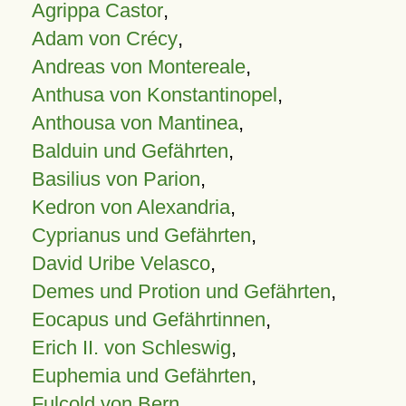
Agrippa Castor
,
Adam von Crécy
,
Andreas von Montereale
,
Anthusa von Konstantinopel
,
Anthousa von Mantinea
,
Balduin und Gefährten
,
Basilius von Parion
,
Kedron von Alexandria
,
Cyprianus und Gefährten
,
David Uribe Velasco
,
Demes und Protion und Gefährten
,
Eocapus und Gefährtinnen
,
Erich II. von Schleswig
,
Euphemia und Gefährten
,
Fulcold von Bern
,