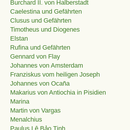
Burchard II. von Halberstadt
Caelestina und Gefährten
Clusus und Gefährten
Timotheus und Diogenes
Elstan
Rufina und Gefährten
Gennard von Flay
Johannes von Amsterdam
Franziskus vom heiligen Joseph
Johannes von Ocaña
Makarius von Antiochia in Pisidien
Marina
Martin von Vargas
Menalchius
Paulus Lê Bảo Tịnh