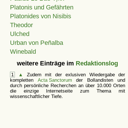
Platonis und Gefährten
Platonides von Nisibis
Theodor
Ulched
Urban von Peñalba
Winebald
weitere Einträge im
Redaktionslog
1
▲
Zudem mit der exlusiven Wiedergabe der
kompletten
Acta Sanctorum
der Bollandisten und
durch persönliche Recherchen an über 10.000 Orten
die einzige Internetseite zum Thema mit
wissenschaftlicher Tiefe.