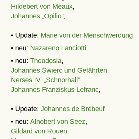
Hildebert von Meaux
,
Johannes „Opilio”
,
• Update:
Marie von der Menschwerdung
• neu:
Nazareno Lanciotti
• neu:
Theodosia
,
Johannes Swierc und Gefährten
,
Nerses IV. „Schnorhali”
,
Johannes Franziskus Lefranc
,
• Update:
Johannes de Brébeuf
• neu:
Alnobert von Seez
,
Gildard von Rouen
,