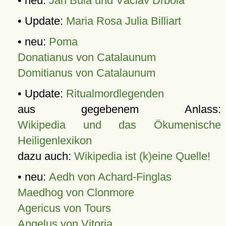
• neu:
Jan Bula und Václav Drbola
• Update:
Maria Rosa Julia Billiart
• neu:
Poma
Donatianus von Catalaunum
Domitianus von Catalaunum
• Update:
Ritualmordlegenden
aus gegebenem Anlass:
Wikipedia und das Ökumenische
Heiligenlexikon
dazu auch:
Wikipedia ist (k)eine Quelle!
• neu:
Aedh von Achard-Finglas
Maedhog von Clonmore
Agericus von Tours
Angelus von Vitoria