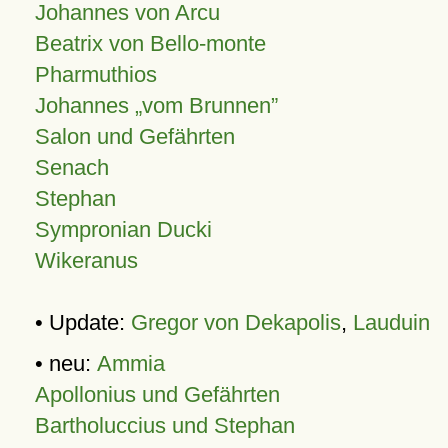
Johannes von Arcu
Beatrix von Bello-monte
Pharmuthios
Johannes
vom Brunnen
Salon und Gefährten
Senach
Stephan
Sympronian Ducki
Wikeranus
• Update:
Gregor von Dekapolis
,
Lauduin
• neu:
Ammia
Apollonius und Gefährten
Bartholuccius und Stephan