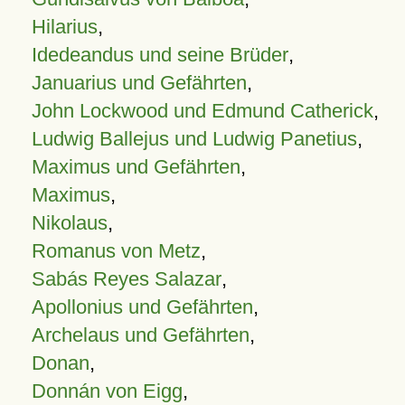
Hilarius
,
Idedeandus und seine Brüder
,
Januarius und Gefährten
,
John Lockwood und Edmund Catherick
,
Ludwig Ballejus und Ludwig Panetius
,
Maximus und Gefährten
,
Maximus
,
Nikolaus
,
Romanus von Metz
,
Sabás Reyes Salazar
,
Apollonius und Gefährten
,
Archelaus und Gefährten
,
Donan
,
Donnán von Eigg
,