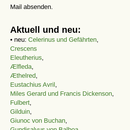
Mail absenden.
Aktuell und neu:
• neu:
Celerinus und Gefährten
,
Crescens
Eleutherius
,
Ælfleda
,
Æthelred
,
Eustachius Avril
,
Miles Gerard und Francis Dickenson
,
Fulbert
,
Gilduin
,
Giunoc von Buchan
,
Gundisalvus von Balboa
,