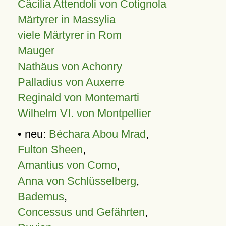
Cäcilia Attendoli von Cotignola
Märtyrer in Massylia
viele Märtyrer in Rom
Mauger
Nathäus von Achonry
Palladius von Auxerre
Reginald von Montemarti
Wilhelm VI. von Montpellier
• neu:
Béchara Abou Mrad
,
Fulton Sheen
,
Amantius von Como
,
Anna von Schlüsselberg
,
Bademus
,
Concessus und Gefährten
,