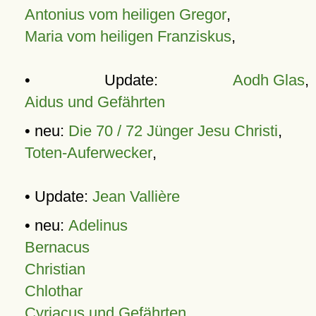
Antonius vom heiligen Gregor
,
Maria vom heiligen Franziskus
,
• Update:
Aodh Glas
,
Aidus und Gefährten
• neu:
Die 70 / 72 Jünger Jesu Christi
,
Toten-Auferwecker
,
• Update:
Jean Vallière
• neu:
Adelinus
Bernacus
Christian
Chlothar
Cyriacus und Gefährten