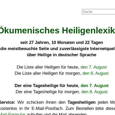
Ökumenisches Heiligenlexi
seit
27 Jahren, 10 Monaten und 22 Tagen
die meistbesuchte Seite und zuverlässigste Internetque
über Heilige in deutscher Sprache
Die Liste aller Heiligen für heute,
den 7. August
Die Liste aller Heiligen für morgen,
den 8. August
Der eine Tagesheilige für heute
, den 7. August
Der eine Tagesheilige für morgen
, den 8. August
Service:
Wir schicken Ihnen den
Tagesheiligen
jeden Mo
kostenlos in Ihr E-Mail-Postfach. Zum Bestellen bitte die
Mail-Formular
aufrufen und die Mail absenden.