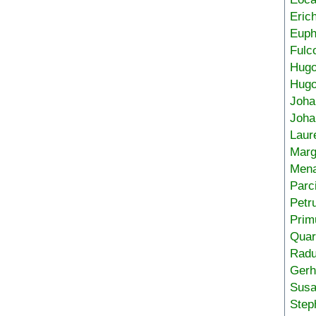
Eric
Euph
Fulc
Hug
Hugo
Joha
Joha
Laur
Marg
Mena
Parc
Petr
Prim
Quar
Radu
Gerh
Sus
Step