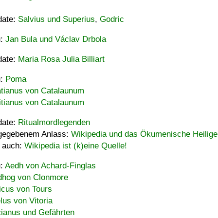
date:
Salvius und Superius
,
Godric
u:
Jan Bula und Václav Drbola
date:
Maria Rosa Julia Billiart
u:
Poma
tianus von Catalaunum
tianus von Catalaunum
date:
Ritualmordlegenden
gegebenem Anlass:
Wikipedia und das Ökumenische Heilige
 auch:
Wikipedia ist (k)eine Quelle!
u:
Aedh von Achard-Finglas
hog von Clonmore
icus von Tours
lus von Vitoria
ianus und Gefährten