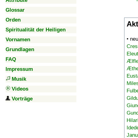
Attribute
Glossar
Orden
Akt
Spiritualität der Heiligen
• ne
Vornamen
Cres
Grundlagen
Eleu
FAQ
Ælfl
Æthe
Impressum
Eust
Musik
Mile
Videos
Fulb
Gild
Vorträge
Giun
Gund
Hilar
Ided
Janu