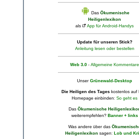
Das
Ökumenische
Heiligenlexikon
als
App für Android-Handys
Update für unseren Stick?
Anleitung lesen oder bestellen
Web 3.0
-
Allgemeine Kommentare
Unser
Grünewald-Desktop
Die Heiligen des Tages
kostenlos auf 
Homepage einbinden:
So geht es
Das
Ökumenische Heiligenlexiko
weiterempfehlen?
Banner + links
Was andere über das
Ökumenisch
Heiligenlexikon
sagen:
Lob und Kri