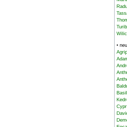
Radu
Tass
Tho
Turi
Wili
• ne
Agri
Adam
Andr
Anth
Anth
Bald
Basi
Kedr
Cypr
Davi
Deme
Eoca