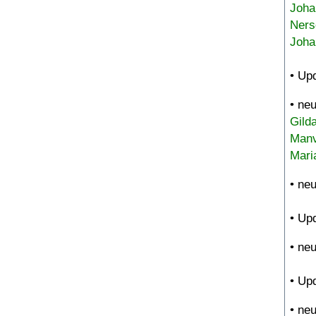
Joha
Ners
Joha
• Up
• ne
Gild
Manv
Mari
• ne
• Up
• ne
• Up
• ne