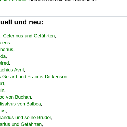
uell und neu:
u:
Celerinus und Gefährten
,
cens
therius
,
eda
,
lred
,
achius Avril
,
s Gerard und Francis Dickenson
,
ert
,
uin
,
oc von Buchan
,
isalvus von Balboa
,
ius
,
eandus und seine Brüder
,
arius und Gefährten
,