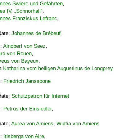
nnes Swierc und Gefährten
,
es IV. „Schnorhali”
,
nnes Franziskus Lefranc
,
date:
Johannes de Brébeuf
u:
Alnobert von Seez
,
ard von Rouen
,
eus von Bayeux
,
a Katharina vom heiligen Augustinus de Longprey
u:
Friedrich Janssoone
date:
Schutzpatron für Internet
u:
Petrus der Einsiedler
,
date:
Aurea von Amiens
,
Wulfia von Amiens
u:
Itisberga von Aire
,