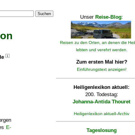
Suchen
Unser
Reise-Blog
:
kon
Reisen zu den Orten, an denen die Hei
lebten und verehrt werden.
lle
1
Zum ersten Mal hier?
Einführungstext anzeigen!
Heiligenlexikon aktuell:
200. Todestag:
Johanna-Antida Thouret
Heiligenlexikon aktuell-Archiv
rgen
ses
E-
Tageslosung