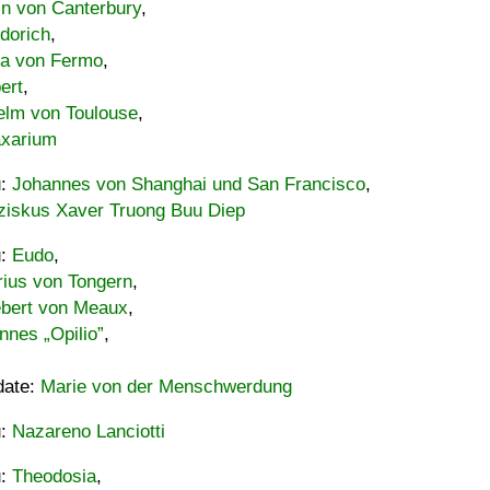
in von Canterbury
,
dorich
,
ia von Fermo
,
ert
,
elm von Toulouse
,
xarium
u:
Johannes von Shanghai und San Francisco
,
ziskus Xaver Truong Buu Diep
u:
Eudo
,
rius von Tongern
,
ebert von Meaux
,
nnes „Opilio”
,
date:
Marie von der Menschwerdung
u:
Nazareno Lanciotti
u:
Theodosia
,