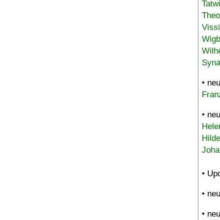
Tatw
Theo
Viss
Wigb
Wilh
Syna
• ne
Fran
• ne
Hele
Hild
Joha
• Up
• ne
• ne