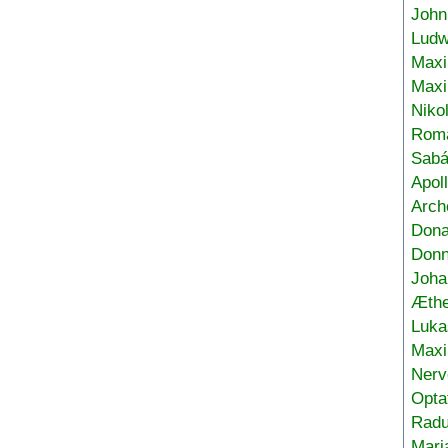
John
Ludw
Maxi
Max
Niko
Roma
Sabá
Apol
Arch
Don
Donn
Joha
Æthe
Luka
Max
Nerv
Opta
Radu
Mari