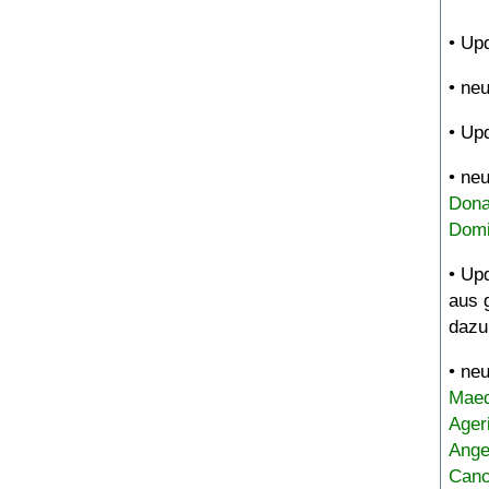
• Up
• ne
• Up
• ne
Dona
Domi
• Up
aus 
dazu
• ne
Maed
Ager
Ange
Canc