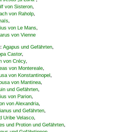
lf von Sisteron
,
ach von Raholp
,
maïs
,
bius von Le Mans
,
carus von Vienne
u:
Agapus und Gefährten
,
ppa Castor
,
 von Crécy
,
eas von Montereale
,
usa von Konstantinopel
,
ousa von Mantinea
,
uin und Gefährten
,
lius von Parion
,
on von Alexandria
,
ianus und Gefährten
,
d Uribe Velasco
,
s und Protion und Gefährten
,
pus und Gefährtinnen
,