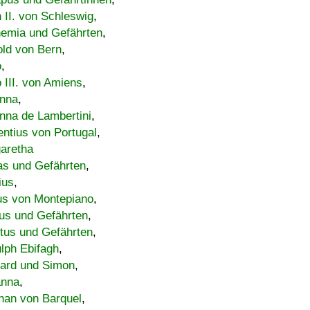
h II. von Schleswig
,
emia und Gefährten
,
old von Bern
,
o
,
 III. von Amiens
,
nna
,
nna de Lambertini
,
entius von Portugal
,
aretha
s und Gefährten
,
ius
,
us von Montepiano
,
us und Gefährten
,
tus und Gefährten
,
lph Ebifagh
,
ard und Simon
,
anna
,
han von Barquel
,