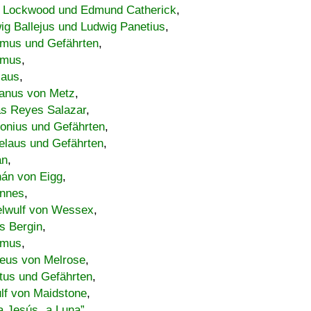
 Lockwood und Edmund Catherick
,
ig Ballejus und Ludwig Panetius
,
mus und Gefährten
,
imus
,
laus
,
nus von Metz
,
s Reyes Salazar
,
lonius und Gefährten
,
elaus und Gefährten
,
an
,
án von Eigg
,
nnes
,
lwulf von Wessex
,
s Bergin
,
imus
,
eus von Melrose
,
tus und Gefährten
,
lf von Maidstone
,
a Jesús „a Luna”
,