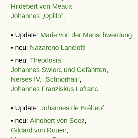
Hildebert von Meaux
,
Johannes „Opilio”
,
• Update:
Marie von der Menschwerdung
• neu:
Nazareno Lanciotti
• neu:
Theodosia
,
Johannes Swierc und Gefährten
,
Nerses IV. „Schnorhali”
,
Johannes Franziskus Lefranc
,
• Update:
Johannes de Brébeuf
• neu:
Alnobert von Seez
,
Gildard von Rouen
,