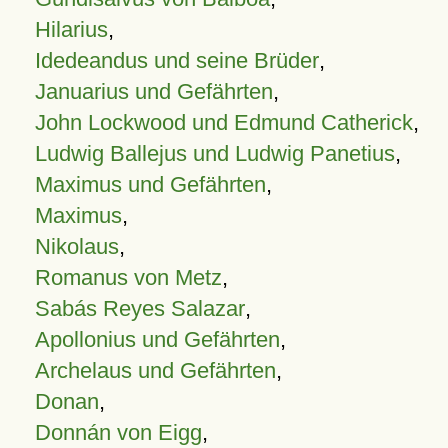
Hilarius
,
Idedeandus und seine Brüder
,
Januarius und Gefährten
,
John Lockwood und Edmund Catherick
,
Ludwig Ballejus und Ludwig Panetius
,
Maximus und Gefährten
,
Maximus
,
Nikolaus
,
Romanus von Metz
,
Sabás Reyes Salazar
,
Apollonius und Gefährten
,
Archelaus und Gefährten
,
Donan
,
Donnán von Eigg
,