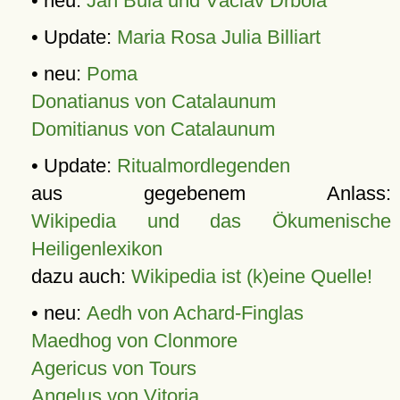
• neu:
Jan Bula und Václav Drbola
• Update:
Maria Rosa Julia Billiart
• neu:
Poma
Donatianus von Catalaunum
Domitianus von Catalaunum
• Update:
Ritualmordlegenden
aus gegebenem Anlass:
Wikipedia und das Ökumenische
Heiligenlexikon
dazu auch:
Wikipedia ist (k)eine Quelle!
• neu:
Aedh von Achard-Finglas
Maedhog von Clonmore
Agericus von Tours
Angelus von Vitoria