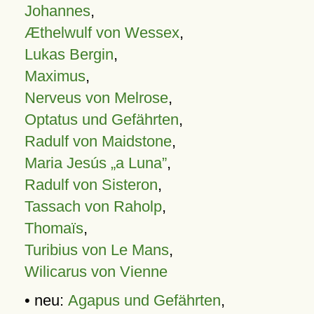
Johannes
,
Æthelwulf von Wessex
,
Lukas Bergin
,
Maximus
,
Nerveus von Melrose
,
Optatus und Gefährten
,
Radulf von Maidstone
,
Maria Jesús „a Luna”
,
Radulf von Sisteron
,
Tassach von Raholp
,
Thomaïs
,
Turibius von Le Mans
,
Wilicarus von Vienne
• neu:
Agapus und Gefährten
,