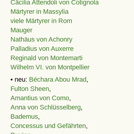
Cäcilia Attendoli von Cotignola
Märtyrer in Massylia
viele Märtyrer in Rom
Mauger
Nathäus von Achonry
Palladius von Auxerre
Reginald von Montemarti
Wilhelm VI. von Montpellier
• neu:
Béchara Abou Mrad
,
Fulton Sheen
,
Amantius von Como
,
Anna von Schlüsselberg
,
Bademus
,
Concessus und Gefährten
,