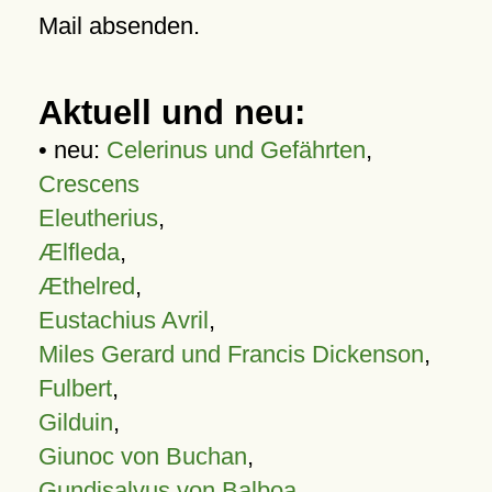
Mail absenden.
Aktuell und neu:
• neu:
Celerinus und Gefährten
,
Crescens
Eleutherius
,
Ælfleda
,
Æthelred
,
Eustachius Avril
,
Miles Gerard und Francis Dickenson
,
Fulbert
,
Gilduin
,
Giunoc von Buchan
,
Gundisalvus von Balboa
,