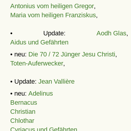
Antonius vom heiligen Gregor
,
Maria vom heiligen Franziskus
,
• Update:
Aodh Glas
,
Aidus und Gefährten
• neu:
Die 70 / 72 Jünger Jesu Christi
,
Toten-Auferwecker
,
• Update:
Jean Vallière
• neu:
Adelinus
Bernacus
Christian
Chlothar
Cyriacus und Gefährten