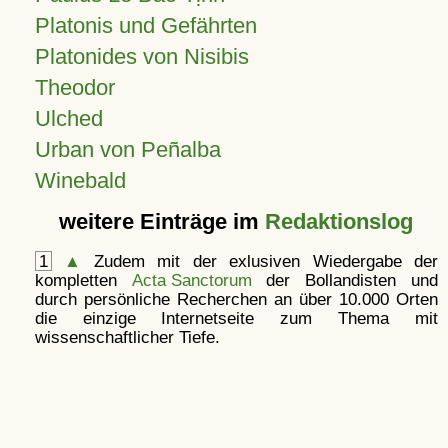
Platonis und Gefährten
Platonides von Nisibis
Theodor
Ulched
Urban von Peñalba
Winebald
weitere Einträge im
Redaktionslog
1
▲
Zudem mit der exlusiven Wiedergabe der
kompletten
Acta Sanctorum
der Bollandisten und
durch persönliche Recherchen an über 10.000 Orten
die einzige Internetseite zum Thema mit
wissenschaftlicher Tiefe.