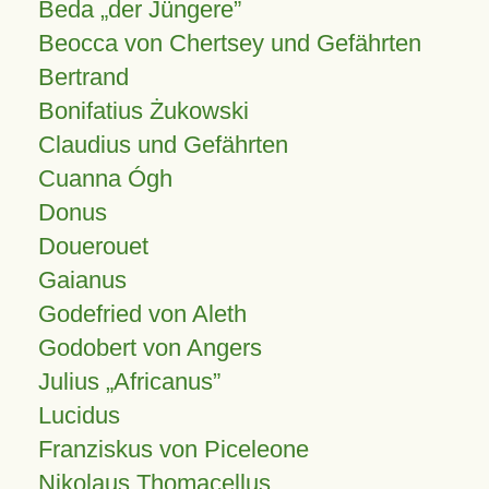
Beda „der Jüngere”
Beocca von Chertsey und Gefährten
Bertrand
Bonifatius Żukowski
Claudius und Gefährten
Cuanna Ógh
Donus
Douerouet
Gaianus
Godefried von Aleth
Godobert von Angers
Julius
Africanus
Lucidus
Franziskus von Piceleone
Nikolaus Thomacellus