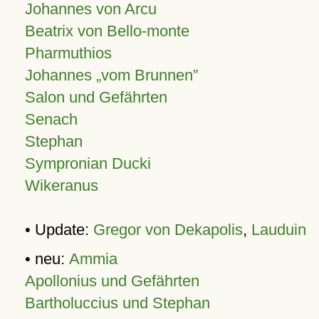
Johannes von Arcu
Beatrix von Bello-monte
Pharmuthios
Johannes
vom Brunnen
Salon und Gefährten
Senach
Stephan
Sympronian Ducki
Wikeranus
• Update:
Gregor von Dekapolis
,
Lauduin
• neu:
Ammia
Apollonius und Gefährten
Bartholuccius und Stephan