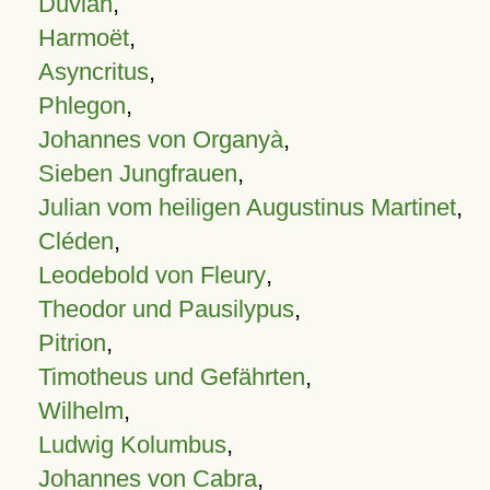
Duvian
,
Harmoët
,
Asyncritus
,
Phlegon
,
Johannes von Organyà
,
Sieben Jungfrauen
,
Julian vom heiligen Augustinus Martinet
,
Cléden
,
Leodebold von Fleury
,
Theodor und Pausilypus
,
Pitrion
,
Timotheus und Gefährten
,
Wilhelm
,
Ludwig Kolumbus
,
Johannes von Cabra
,