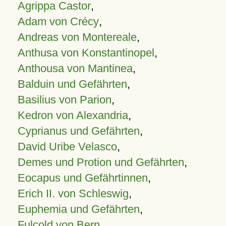
Agrippa Castor
,
Adam von Crécy
,
Andreas von Montereale
,
Anthusa von Konstantinopel
,
Anthousa von Mantinea
,
Balduin und Gefährten
,
Basilius von Parion
,
Kedron von Alexandria
,
Cyprianus und Gefährten
,
David Uribe Velasco
,
Demes und Protion und Gefährten
,
Eocapus und Gefährtinnen
,
Erich II. von Schleswig
,
Euphemia und Gefährten
,
Fulcold von Bern
,