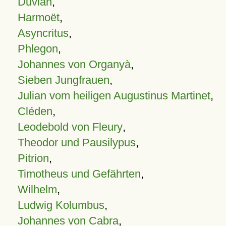
Duvian
,
Harmoët
,
Asyncritus
,
Phlegon
,
Johannes von Organyà
,
Sieben Jungfrauen
,
Julian vom heiligen Augustinus Martinet
,
Cléden
,
Leodebold von Fleury
,
Theodor und Pausilypus
,
Pitrion
,
Timotheus und Gefährten
,
Wilhelm
,
Ludwig Kolumbus
,
Johannes von Cabra
,