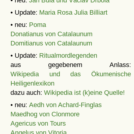
• neu:
Jan Bula und Václav Drbola
• Update:
Maria Rosa Julia Billiart
• neu:
Poma
Donatianus von Catalaunum
Domitianus von Catalaunum
• Update:
Ritualmordlegenden
aus gegebenem Anlass:
Wikipedia und das Ökumenische
Heiligenlexikon
dazu auch:
Wikipedia ist (k)eine Quelle!
• neu:
Aedh von Achard-Finglas
Maedhog von Clonmore
Agericus von Tours
Angelus von Vitoria