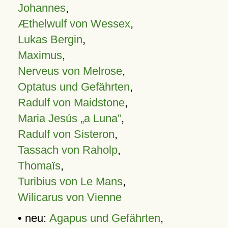
Johannes
,
Æthelwulf von Wessex
,
Lukas Bergin
,
Maximus
,
Nerveus von Melrose
,
Optatus und Gefährten
,
Radulf von Maidstone
,
Maria Jesús „a Luna”
,
Radulf von Sisteron
,
Tassach von Raholp
,
Thomaïs
,
Turibius von Le Mans
,
Wilicarus von Vienne
• neu:
Agapus und Gefährten
,