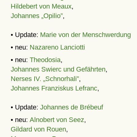
Hildebert von Meaux
,
Johannes „Opilio”
,
• Update:
Marie von der Menschwerdung
• neu:
Nazareno Lanciotti
• neu:
Theodosia
,
Johannes Swierc und Gefährten
,
Nerses IV. „Schnorhali”
,
Johannes Franziskus Lefranc
,
• Update:
Johannes de Brébeuf
• neu:
Alnobert von Seez
,
Gildard von Rouen
,