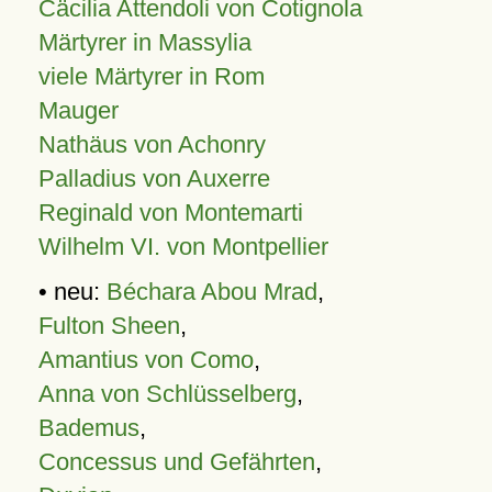
Cäcilia Attendoli von Cotignola
Märtyrer in Massylia
viele Märtyrer in Rom
Mauger
Nathäus von Achonry
Palladius von Auxerre
Reginald von Montemarti
Wilhelm VI. von Montpellier
• neu:
Béchara Abou Mrad
,
Fulton Sheen
,
Amantius von Como
,
Anna von Schlüsselberg
,
Bademus
,
Concessus und Gefährten
,