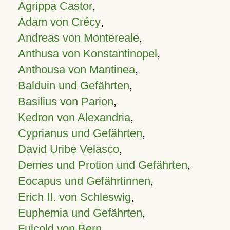
Agrippa Castor
,
Adam von Crécy
,
Andreas von Montereale
,
Anthusa von Konstantinopel
,
Anthousa von Mantinea
,
Balduin und Gefährten
,
Basilius von Parion
,
Kedron von Alexandria
,
Cyprianus und Gefährten
,
David Uribe Velasco
,
Demes und Protion und Gefährten
,
Eocapus und Gefährtinnen
,
Erich II. von Schleswig
,
Euphemia und Gefährten
,
Fulcold von Bern
,