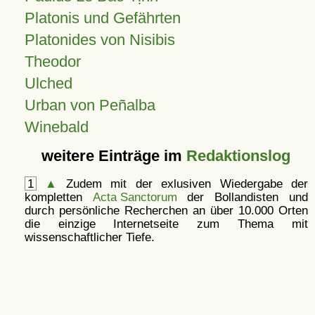
Platonis und Gefährten
Platonides von Nisibis
Theodor
Ulched
Urban von Peñalba
Winebald
weitere Einträge im
Redaktionslog
1
▲
Zudem mit der exlusiven Wiedergabe der
kompletten
Acta Sanctorum
der Bollandisten und
durch persönliche Recherchen an über 10.000 Orten
die einzige Internetseite zum Thema mit
wissenschaftlicher Tiefe.