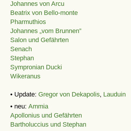
Johannes von Arcu
Beatrix von Bello-monte
Pharmuthios
Johannes
vom Brunnen
Salon und Gefährten
Senach
Stephan
Sympronian Ducki
Wikeranus
• Update:
Gregor von Dekapolis
,
Lauduin
• neu:
Ammia
Apollonius und Gefährten
Bartholuccius und Stephan