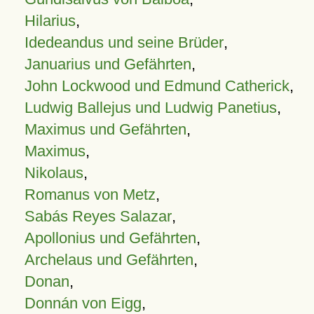
Hilarius
,
Idedeandus und seine Brüder
,
Januarius und Gefährten
,
John Lockwood und Edmund Catherick
,
Ludwig Ballejus und Ludwig Panetius
,
Maximus und Gefährten
,
Maximus
,
Nikolaus
,
Romanus von Metz
,
Sabás Reyes Salazar
,
Apollonius und Gefährten
,
Archelaus und Gefährten
,
Donan
,
Donnán von Eigg
,