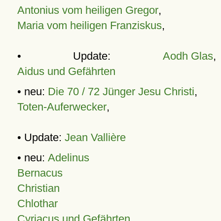
Antonius vom heiligen Gregor
,
Maria vom heiligen Franziskus
,
• Update:
Aodh Glas
,
Aidus und Gefährten
• neu:
Die 70 / 72 Jünger Jesu Christi
,
Toten-Auferwecker
,
• Update:
Jean Vallière
• neu:
Adelinus
Bernacus
Christian
Chlothar
Cyriacus und Gefährten