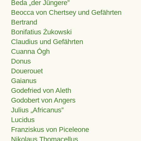
Beda „der Jüngere”
Beocca von Chertsey und Gefährten
Bertrand
Bonifatius Żukowski
Claudius und Gefährten
Cuanna Ógh
Donus
Douerouet
Gaianus
Godefried von Aleth
Godobert von Angers
Julius
Africanus
Lucidus
Franziskus von Piceleone
Nikolaus Thomacellus