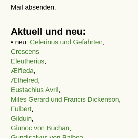
Mail absenden.
Aktuell und neu:
• neu:
Celerinus und Gefährten
,
Crescens
Eleutherius
,
Ælfleda
,
Æthelred
,
Eustachius Avril
,
Miles Gerard und Francis Dickenson
,
Fulbert
,
Gilduin
,
Giunoc von Buchan
,
Gundisalvus von Balboa
,