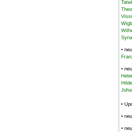
Tatw
Theo
Viss
Wigb
Wilh
Syna
• ne
Fran
• ne
Hele
Hild
Joha
• Up
• ne
• ne