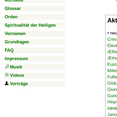
Attribute
Glossar
Orden
Akt
Spiritualität der Heiligen
• ne
Vornamen
Cres
Grundlagen
Eleu
FAQ
Ælfl
Æthe
Impressum
Eust
Musik
Mile
Videos
Fulb
Gild
Vorträge
Giun
Gund
Hilar
Ided
Janu