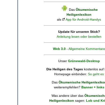
Das
Ökumenische
Heiligenlexikon
als
App für Android-Handys
Update für unseren Stick?
Anleitung lesen oder bestellen
Web 3.0
-
Allgemeine Kommentare
Unser
Grünewald-Desktop
Die Heiligen des Tages
kostenlos auf 
Homepage einbinden:
So geht es
Das
Ökumenische Heiligenlexiko
weiterempfehlen?
Banner + links
Was andere über das
Ökumenisch
Heiligenlexikon
sagen:
Lob und Kri