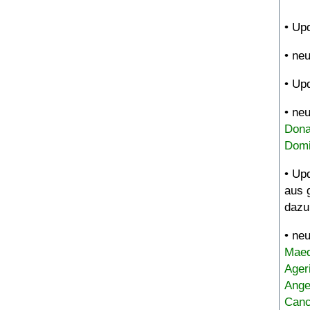
• Up
• ne
• Up
• ne
Dona
Domi
• Up
aus 
dazu
• ne
Maed
Ager
Ange
Canc