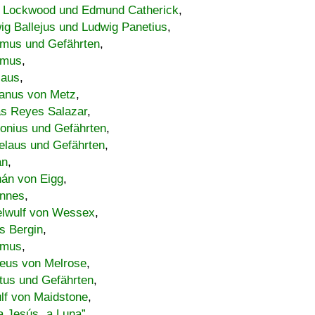
 Lockwood und Edmund Catherick
,
ig Ballejus und Ludwig Panetius
,
mus und Gefährten
,
imus
,
laus
,
nus von Metz
,
s Reyes Salazar
,
lonius und Gefährten
,
elaus und Gefährten
,
an
,
án von Eigg
,
nnes
,
lwulf von Wessex
,
s Bergin
,
imus
,
eus von Melrose
,
tus und Gefährten
,
lf von Maidstone
,
a Jesús „a Luna”
,