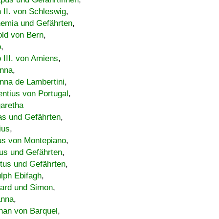
h II. von Schleswig
,
emia und Gefährten
,
old von Bern
,
o
,
 III. von Amiens
,
nna
,
nna de Lambertini
,
entius von Portugal
,
aretha
s und Gefährten
,
ius
,
us von Montepiano
,
us und Gefährten
,
tus und Gefährten
,
lph Ebifagh
,
ard und Simon
,
anna
,
han von Barquel
,