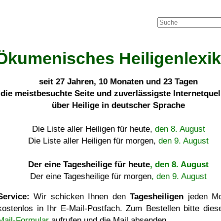
Ökumenisches Heiligenlexi
seit
27 Jahren, 10 Monaten und 23 Tagen
die meistbesuchte Seite und zuverlässigste Internetque
über Heilige in deutscher Sprache
Die Liste aller Heiligen für heute,
den 8. August
Die Liste aller Heiligen für morgen,
den 9. August
Der eine Tagesheilige für heute
, den 8. August
Der eine Tagesheilige für morgen
, den 9. August
Service:
Wir schicken Ihnen den
Tagesheiligen
jeden Mo
kostenlos in Ihr E-Mail-Postfach. Zum Bestellen bitte die
Mail-Formular
aufrufen und die Mail absenden.