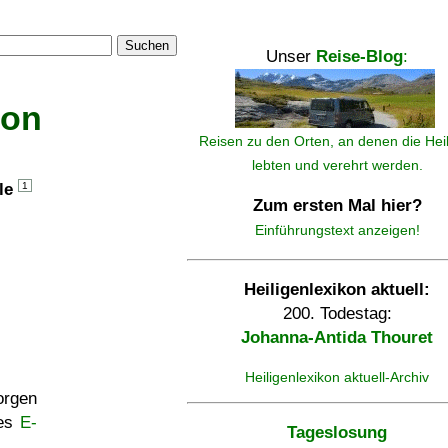
Suchen
Unser
Reise-Blog
:
kon
Reisen zu den Orten, an denen die Hei
lebten und verehrt werden.
lle
1
Zum ersten Mal hier?
Einführungstext anzeigen!
Heiligenlexikon aktuell:
200. Todestag:
Johanna-Antida Thouret
Heiligenlexikon aktuell-Archiv
rgen
ses
E-
Tageslosung