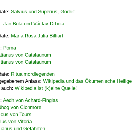
date:
Salvius und Superius
,
Godric
u:
Jan Bula und Václav Drbola
date:
Maria Rosa Julia Billiart
u:
Poma
tianus von Catalaunum
tianus von Catalaunum
date:
Ritualmordlegenden
gegebenem Anlass:
Wikipedia und das Ökumenische Heilige
 auch:
Wikipedia ist (k)eine Quelle!
u:
Aedh von Achard-Finglas
hog von Clonmore
icus von Tours
lus von Vitoria
ianus und Gefährten