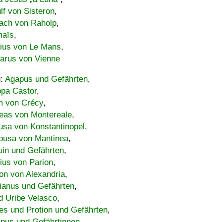
lf von Sisteron
,
ach von Raholp
,
maïs
,
bius von Le Mans
,
carus von Vienne
u:
Agapus und Gefährten
,
ppa Castor
,
 von Crécy
,
eas von Montereale
,
usa von Konstantinopel
,
ousa von Mantinea
,
uin und Gefährten
,
lius von Parion
,
on von Alexandria
,
ianus und Gefährten
,
d Uribe Velasco
,
s und Protion und Gefährten
,
pus und Gefährtinnen
,