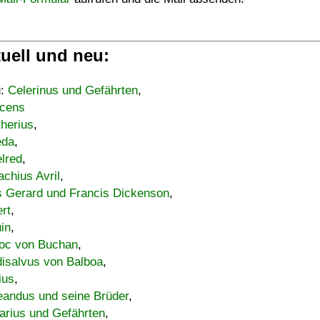
uell und neu:
u:
Celerinus und Gefährten
,
cens
therius
,
eda
,
lred
,
achius Avril
,
s Gerard und Francis Dickenson
,
ert
,
uin
,
oc von Buchan
,
isalvus von Balboa
,
ius
,
eandus und seine Brüder
,
arius und Gefährten
,