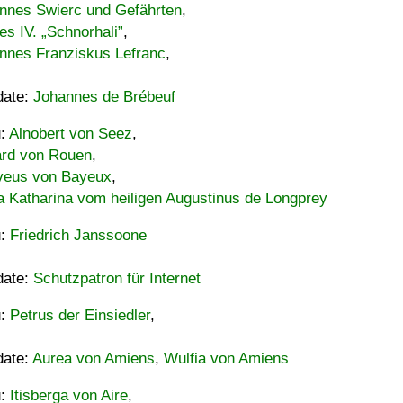
nnes Swierc und Gefährten
,
es IV. „Schnorhali”
,
nnes Franziskus Lefranc
,
date:
Johannes de Brébeuf
u:
Alnobert von Seez
,
ard von Rouen
,
eus von Bayeux
,
a Katharina vom heiligen Augustinus de Longprey
u:
Friedrich Janssoone
date:
Schutzpatron für Internet
u:
Petrus der Einsiedler
,
date:
Aurea von Amiens
,
Wulfia von Amiens
u:
Itisberga von Aire
,