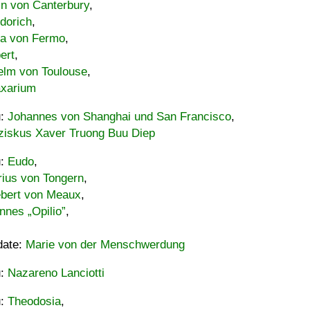
in von Canterbury
,
dorich
,
ia von Fermo
,
ert
,
elm von Toulouse
,
xarium
u:
Johannes von Shanghai und San Francisco
,
ziskus Xaver Truong Buu Diep
u:
Eudo
,
rius von Tongern
,
ebert von Meaux
,
nnes „Opilio”
,
date:
Marie von der Menschwerdung
u:
Nazareno Lanciotti
u:
Theodosia
,