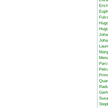
Eric
Euph
Fulc
Hug
Hugo
Joha
Joha
Laur
Marg
Mena
Parc
Petr
Prim
Quar
Radu
Gerh
Sus
Step