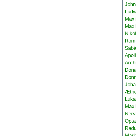
John
Ludw
Maxi
Max
Niko
Roma
Sabá
Apol
Arch
Don
Donn
Joha
Æthe
Luka
Max
Nerv
Opta
Radu
Mari