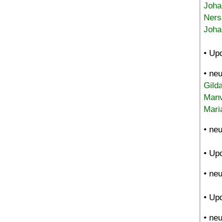
Joha
Ners
Joha
• Up
• ne
Gild
Manv
Mari
• ne
• Up
• ne
• Up
• ne