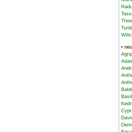
Radu
Tass
Tho
Turi
Wili
• ne
Agri
Adam
Andr
Anth
Anth
Bald
Basi
Kedr
Cypr
Davi
Deme
Eoca