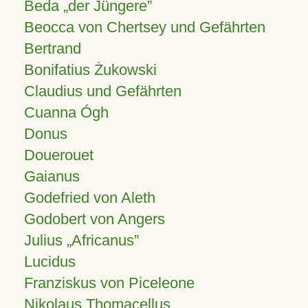
Beda „der Jüngere”
Beocca von Chertsey und Gefährten
Bertrand
Bonifatius Żukowski
Claudius und Gefährten
Cuanna Ógh
Donus
Douerouet
Gaianus
Godefried von Aleth
Godobert von Angers
Julius
Africanus
Lucidus
Franziskus von Piceleone
Nikolaus Thomacellus