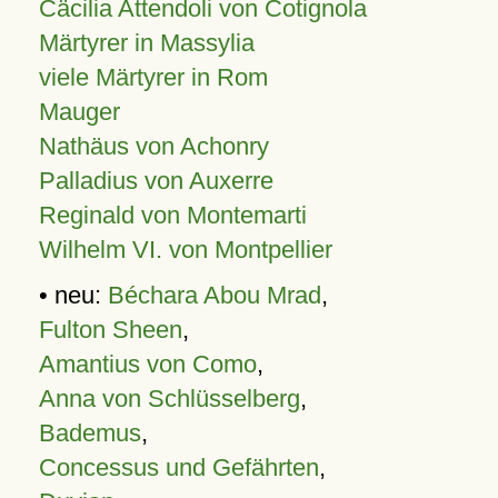
Cäcilia Attendoli von Cotignola
Märtyrer in Massylia
viele Märtyrer in Rom
Mauger
Nathäus von Achonry
Palladius von Auxerre
Reginald von Montemarti
Wilhelm VI. von Montpellier
• neu:
Béchara Abou Mrad
,
Fulton Sheen
,
Amantius von Como
,
Anna von Schlüsselberg
,
Bademus
,
Concessus und Gefährten
,