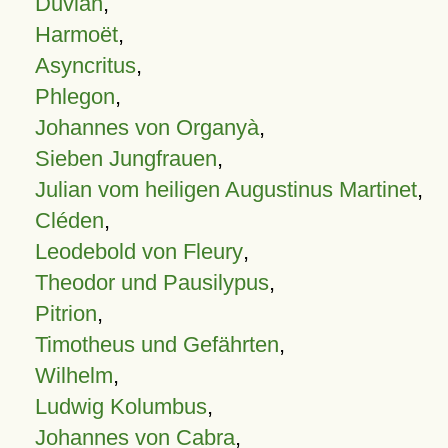
Duvian
,
Harmoët
,
Asyncritus
,
Phlegon
,
Johannes von Organyà
,
Sieben Jungfrauen
,
Julian vom heiligen Augustinus Martinet
,
Cléden
,
Leodebold von Fleury
,
Theodor und Pausilypus
,
Pitrion
,
Timotheus und Gefährten
,
Wilhelm
,
Ludwig Kolumbus
,
Johannes von Cabra
,