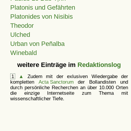
Platonis und Gefährten
Platonides von Nisibis
Theodor
Ulched
Urban von Peñalba
Winebald
weitere Einträge im
Redaktionslog
1
▲
Zudem mit der exlusiven Wiedergabe der
kompletten
Acta Sanctorum
der Bollandisten und
durch persönliche Recherchen an über 10.000 Orten
die einzige Internetseite zum Thema mit
wissenschaftlicher Tiefe.