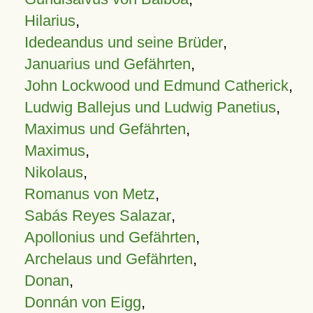
Hilarius
,
Idedeandus und seine Brüder
,
Januarius und Gefährten
,
John Lockwood und Edmund Catherick
,
Ludwig Ballejus und Ludwig Panetius
,
Maximus und Gefährten
,
Maximus
,
Nikolaus
,
Romanus von Metz
,
Sabás Reyes Salazar
,
Apollonius und Gefährten
,
Archelaus und Gefährten
,
Donan
,
Donnán von Eigg
,