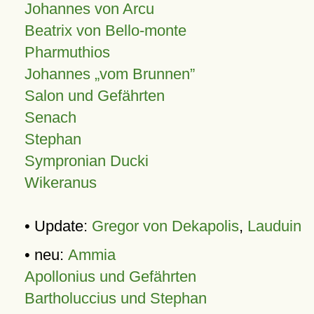
Johannes von Arcu
Beatrix von Bello-monte
Pharmuthios
Johannes
vom Brunnen
Salon und Gefährten
Senach
Stephan
Sympronian Ducki
Wikeranus
• Update:
Gregor von Dekapolis
,
Lauduin
• neu:
Ammia
Apollonius und Gefährten
Bartholuccius und Stephan