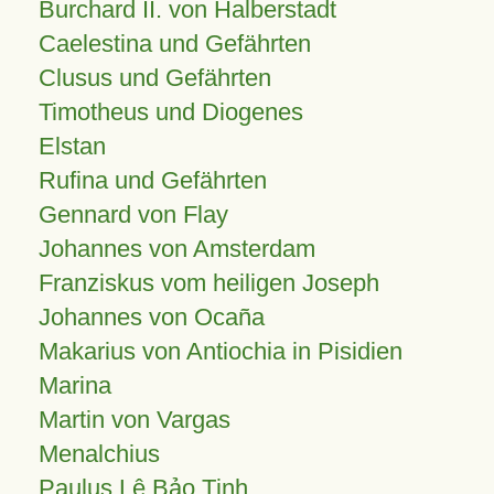
Burchard II. von Halberstadt
Caelestina und Gefährten
Clusus und Gefährten
Timotheus und Diogenes
Elstan
Rufina und Gefährten
Gennard von Flay
Johannes von Amsterdam
Franziskus vom heiligen Joseph
Johannes von Ocaña
Makarius von Antiochia in Pisidien
Marina
Martin von Vargas
Menalchius
Paulus Lê Bảo Tịnh