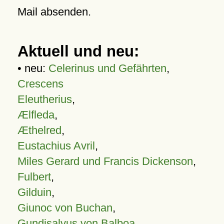
Mail absenden.
Aktuell und neu:
• neu:
Celerinus und Gefährten
,
Crescens
Eleutherius
,
Ælfleda
,
Æthelred
,
Eustachius Avril
,
Miles Gerard und Francis Dickenson
,
Fulbert
,
Gilduin
,
Giunoc von Buchan
,
Gundisalvus von Balboa
,