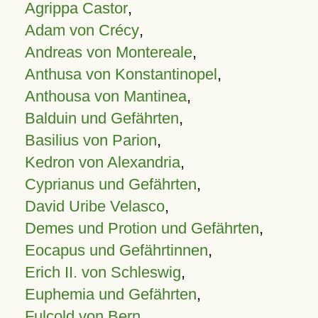
Agrippa Castor
,
Adam von Crécy
,
Andreas von Montereale
,
Anthusa von Konstantinopel
,
Anthousa von Mantinea
,
Balduin und Gefährten
,
Basilius von Parion
,
Kedron von Alexandria
,
Cyprianus und Gefährten
,
David Uribe Velasco
,
Demes und Protion und Gefährten
,
Eocapus und Gefährtinnen
,
Erich II. von Schleswig
,
Euphemia und Gefährten
,
Fulcold von Bern
,