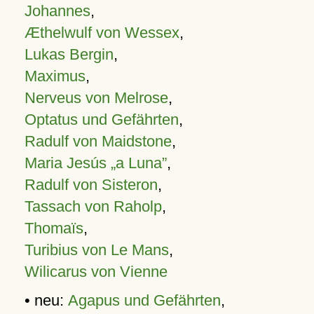
Johannes
,
Æthelwulf von Wessex
,
Lukas Bergin
,
Maximus
,
Nerveus von Melrose
,
Optatus und Gefährten
,
Radulf von Maidstone
,
Maria Jesús „a Luna”
,
Radulf von Sisteron
,
Tassach von Raholp
,
Thomaïs
,
Turibius von Le Mans
,
Wilicarus von Vienne
• neu:
Agapus und Gefährten
,