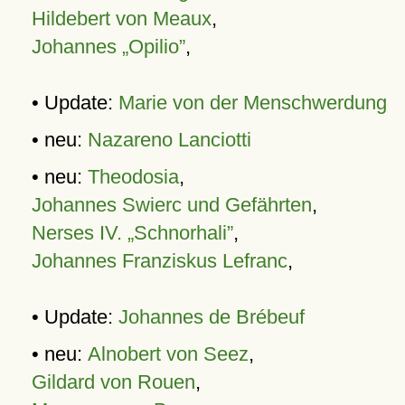
Hildebert von Meaux
,
Johannes „Opilio”
,
• Update:
Marie von der Menschwerdung
• neu:
Nazareno Lanciotti
• neu:
Theodosia
,
Johannes Swierc und Gefährten
,
Nerses IV. „Schnorhali”
,
Johannes Franziskus Lefranc
,
• Update:
Johannes de Brébeuf
• neu:
Alnobert von Seez
,
Gildard von Rouen
,