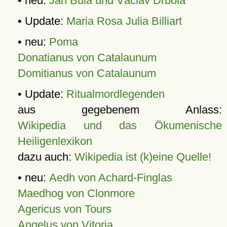
• neu:
Jan Bula und Václav Drbola
• Update:
Maria Rosa Julia Billiart
• neu:
Poma
Donatianus von Catalaunum
Domitianus von Catalaunum
• Update:
Ritualmordlegenden
aus gegebenem Anlass:
Wikipedia und das Ökumenische
Heiligenlexikon
dazu auch:
Wikipedia ist (k)eine Quelle!
• neu:
Aedh von Achard-Finglas
Maedhog von Clonmore
Agericus von Tours
Angelus von Vitoria