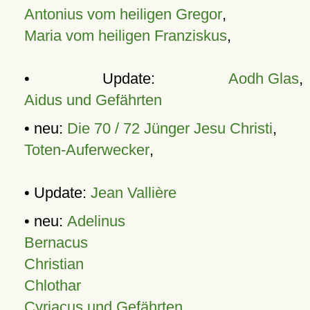
Antonius vom heiligen Gregor
,
Maria vom heiligen Franziskus
,
• Update:
Aodh Glas
,
Aidus und Gefährten
• neu:
Die 70 / 72 Jünger Jesu Christi
,
Toten-Auferwecker
,
• Update:
Jean Vallière
• neu:
Adelinus
Bernacus
Christian
Chlothar
Cyriacus und Gefährten