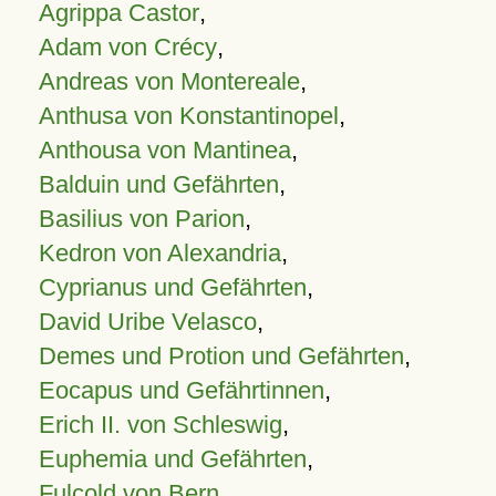
Agrippa Castor
,
Adam von Crécy
,
Andreas von Montereale
,
Anthusa von Konstantinopel
,
Anthousa von Mantinea
,
Balduin und Gefährten
,
Basilius von Parion
,
Kedron von Alexandria
,
Cyprianus und Gefährten
,
David Uribe Velasco
,
Demes und Protion und Gefährten
,
Eocapus und Gefährtinnen
,
Erich II. von Schleswig
,
Euphemia und Gefährten
,
Fulcold von Bern
,