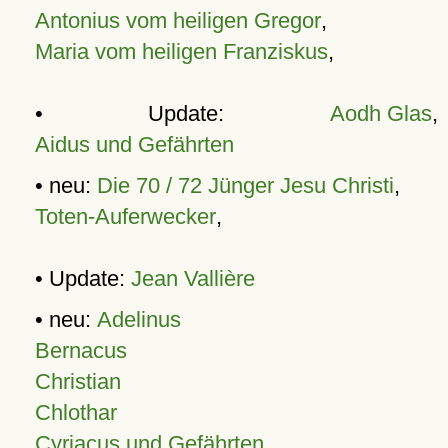
Antonius vom heiligen Gregor
,
Maria vom heiligen Franziskus
,
• Update:
Aodh Glas
,
Aidus und Gefährten
• neu:
Die 70 / 72 Jünger Jesu Christi
,
Toten-Auferwecker
,
• Update:
Jean Vallière
• neu:
Adelinus
Bernacus
Christian
Chlothar
Cyriacus und Gefährten