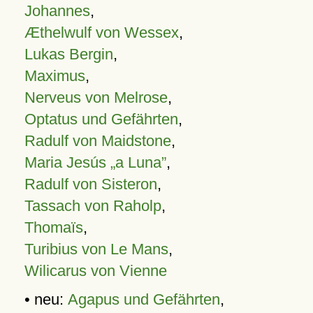
Johannes
,
Æthelwulf von Wessex
,
Lukas Bergin
,
Maximus
,
Nerveus von Melrose
,
Optatus und Gefährten
,
Radulf von Maidstone
,
Maria Jesús „a Luna”
,
Radulf von Sisteron
,
Tassach von Raholp
,
Thomaïs
,
Turibius von Le Mans
,
Wilicarus von Vienne
• neu:
Agapus und Gefährten
,