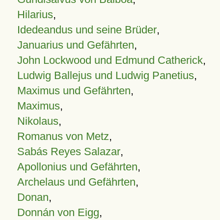
Hilarius
,
Idedeandus und seine Brüder
,
Januarius und Gefährten
,
John Lockwood und Edmund Catherick
,
Ludwig Ballejus und Ludwig Panetius
,
Maximus und Gefährten
,
Maximus
,
Nikolaus
,
Romanus von Metz
,
Sabás Reyes Salazar
,
Apollonius und Gefährten
,
Archelaus und Gefährten
,
Donan
,
Donnán von Eigg
,