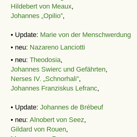
Hildebert von Meaux
,
Johannes „Opilio”
,
• Update:
Marie von der Menschwerdung
• neu:
Nazareno Lanciotti
• neu:
Theodosia
,
Johannes Swierc und Gefährten
,
Nerses IV. „Schnorhali”
,
Johannes Franziskus Lefranc
,
• Update:
Johannes de Brébeuf
• neu:
Alnobert von Seez
,
Gildard von Rouen
,