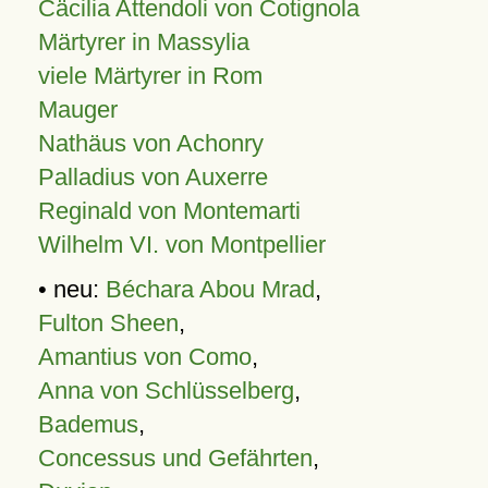
Cäcilia Attendoli von Cotignola
Märtyrer in Massylia
viele Märtyrer in Rom
Mauger
Nathäus von Achonry
Palladius von Auxerre
Reginald von Montemarti
Wilhelm VI. von Montpellier
• neu:
Béchara Abou Mrad
,
Fulton Sheen
,
Amantius von Como
,
Anna von Schlüsselberg
,
Bademus
,
Concessus und Gefährten
,