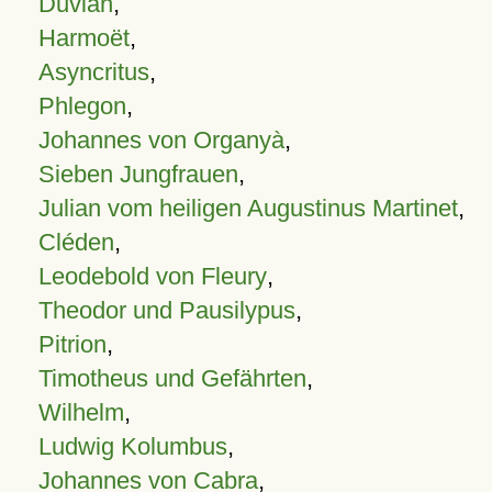
Duvian
,
Harmoët
,
Asyncritus
,
Phlegon
,
Johannes von Organyà
,
Sieben Jungfrauen
,
Julian vom heiligen Augustinus Martinet
,
Cléden
,
Leodebold von Fleury
,
Theodor und Pausilypus
,
Pitrion
,
Timotheus und Gefährten
,
Wilhelm
,
Ludwig Kolumbus
,
Johannes von Cabra
,