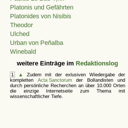
Platonis und Gefährten
Platonides von Nisibis
Theodor
Ulched
Urban von Peñalba
Winebald
weitere Einträge im
Redaktionslog
1
▲
Zudem mit der exlusiven Wiedergabe der
kompletten
Acta Sanctorum
der Bollandisten und
durch persönliche Recherchen an über 10.000 Orten
die einzige Internetseite zum Thema mit
wissenschaftlicher Tiefe.