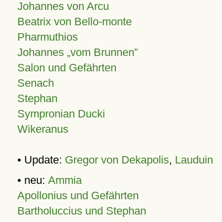
Johannes von Arcu
Beatrix von Bello-monte
Pharmuthios
Johannes
vom Brunnen
Salon und Gefährten
Senach
Stephan
Sympronian Ducki
Wikeranus
• Update:
Gregor von Dekapolis
,
Lauduin
• neu:
Ammia
Apollonius und Gefährten
Bartholuccius und Stephan