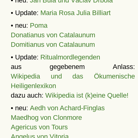
• neu:
Jan Bula und Václav Drbola
• Update:
Maria Rosa Julia Billiart
• neu:
Poma
Donatianus von Catalaunum
Domitianus von Catalaunum
• Update:
Ritualmordlegenden
aus gegebenem Anlass:
Wikipedia und das Ökumenische
Heiligenlexikon
dazu auch:
Wikipedia ist (k)eine Quelle!
• neu:
Aedh von Achard-Finglas
Maedhog von Clonmore
Agericus von Tours
Angelus von Vitoria