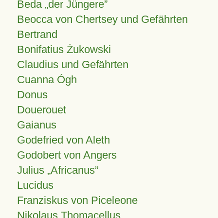
Beda „der Jüngere”
Beocca von Chertsey und Gefährten
Bertrand
Bonifatius Żukowski
Claudius und Gefährten
Cuanna Ógh
Donus
Douerouet
Gaianus
Godefried von Aleth
Godobert von Angers
Julius
Africanus
Lucidus
Franziskus von Piceleone
Nikolaus Thomacellus