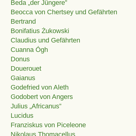
Beda „der Jüngere”
Beocca von Chertsey und Gefährten
Bertrand
Bonifatius Żukowski
Claudius und Gefährten
Cuanna Ógh
Donus
Douerouet
Gaianus
Godefried von Aleth
Godobert von Angers
Julius
Africanus
Lucidus
Franziskus von Piceleone
Nikolaus Thomacellus