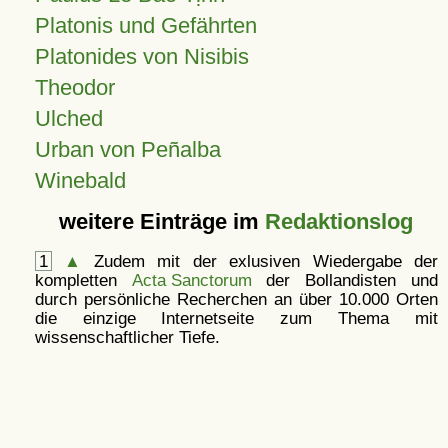
Platonis und Gefährten
Platonides von Nisibis
Theodor
Ulched
Urban von Peñalba
Winebald
weitere Einträge im
Redaktionslog
1
▲
Zudem mit der exlusiven Wiedergabe der
kompletten
Acta Sanctorum
der Bollandisten und
durch persönliche Recherchen an über 10.000 Orten
die einzige Internetseite zum Thema mit
wissenschaftlicher Tiefe.