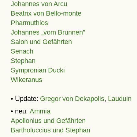
Johannes von Arcu
Beatrix von Bello-monte
Pharmuthios
Johannes
vom Brunnen
Salon und Gefährten
Senach
Stephan
Sympronian Ducki
Wikeranus
• Update:
Gregor von Dekapolis
,
Lauduin
• neu:
Ammia
Apollonius und Gefährten
Bartholuccius und Stephan