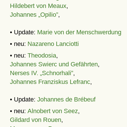
Hildebert von Meaux
,
Johannes „Opilio”
,
• Update:
Marie von der Menschwerdung
• neu:
Nazareno Lanciotti
• neu:
Theodosia
,
Johannes Swierc und Gefährten
,
Nerses IV. „Schnorhali”
,
Johannes Franziskus Lefranc
,
• Update:
Johannes de Brébeuf
• neu:
Alnobert von Seez
,
Gildard von Rouen
,