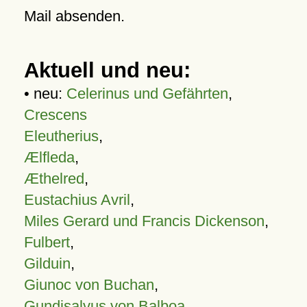
Mail absenden.
Aktuell und neu:
• neu:
Celerinus und Gefährten
,
Crescens
Eleutherius
,
Ælfleda
,
Æthelred
,
Eustachius Avril
,
Miles Gerard und Francis Dickenson
,
Fulbert
,
Gilduin
,
Giunoc von Buchan
,
Gundisalvus von Balboa
,