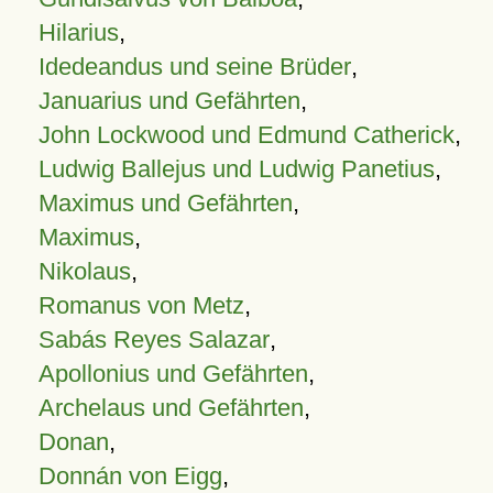
Hilarius
,
Idedeandus und seine Brüder
,
Januarius und Gefährten
,
John Lockwood und Edmund Catherick
,
Ludwig Ballejus und Ludwig Panetius
,
Maximus und Gefährten
,
Maximus
,
Nikolaus
,
Romanus von Metz
,
Sabás Reyes Salazar
,
Apollonius und Gefährten
,
Archelaus und Gefährten
,
Donan
,
Donnán von Eigg
,