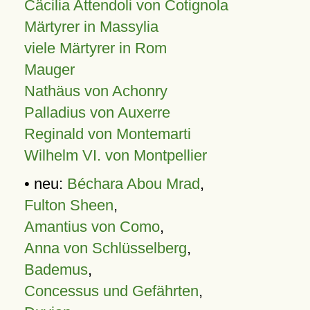
Cäcilia Attendoli von Cotignola
Märtyrer in Massylia
viele Märtyrer in Rom
Mauger
Nathäus von Achonry
Palladius von Auxerre
Reginald von Montemarti
Wilhelm VI. von Montpellier
• neu:
Béchara Abou Mrad
,
Fulton Sheen
,
Amantius von Como
,
Anna von Schlüsselberg
,
Bademus
,
Concessus und Gefährten
,