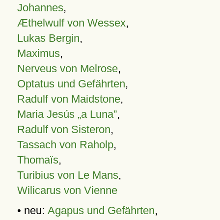
Johannes
,
Æthelwulf von Wessex
,
Lukas Bergin
,
Maximus
,
Nerveus von Melrose
,
Optatus und Gefährten
,
Radulf von Maidstone
,
Maria Jesús „a Luna”
,
Radulf von Sisteron
,
Tassach von Raholp
,
Thomaïs
,
Turibius von Le Mans
,
Wilicarus von Vienne
• neu:
Agapus und Gefährten
,