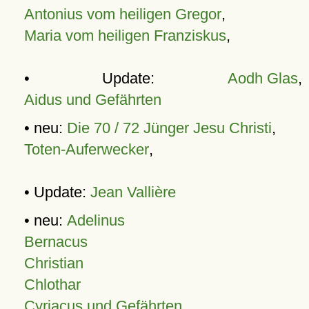
Antonius vom heiligen Gregor
,
Maria vom heiligen Franziskus
,
• Update:
Aodh Glas
,
Aidus und Gefährten
• neu:
Die 70 / 72 Jünger Jesu Christi
,
Toten-Auferwecker
,
• Update:
Jean Vallière
• neu:
Adelinus
Bernacus
Christian
Chlothar
Cyriacus und Gefährten