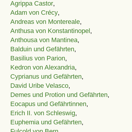
Agrippa Castor
,
Adam von Crécy
,
Andreas von Montereale
,
Anthusa von Konstantinopel
,
Anthousa von Mantinea
,
Balduin und Gefährten
,
Basilius von Parion
,
Kedron von Alexandria
,
Cyprianus und Gefährten
,
David Uribe Velasco
,
Demes und Protion und Gefährten
,
Eocapus und Gefährtinnen
,
Erich II. von Schleswig
,
Euphemia und Gefährten
,
Fulcold von Bern
,