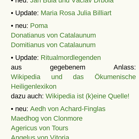
• neu:
Jan Bula und Václav Drbola
• Update:
Maria Rosa Julia Billiart
• neu:
Poma
Donatianus von Catalaunum
Domitianus von Catalaunum
• Update:
Ritualmordlegenden
aus gegebenem Anlass:
Wikipedia und das Ökumenische
Heiligenlexikon
dazu auch:
Wikipedia ist (k)eine Quelle!
• neu:
Aedh von Achard-Finglas
Maedhog von Clonmore
Agericus von Tours
Angelus von Vitoria