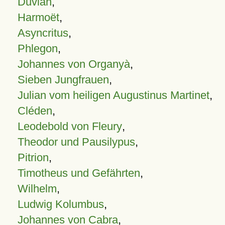
Duvian
,
Harmoët
,
Asyncritus
,
Phlegon
,
Johannes von Organyà
,
Sieben Jungfrauen
,
Julian vom heiligen Augustinus Martinet
,
Cléden
,
Leodebold von Fleury
,
Theodor und Pausilypus
,
Pitrion
,
Timotheus und Gefährten
,
Wilhelm
,
Ludwig Kolumbus
,
Johannes von Cabra
,