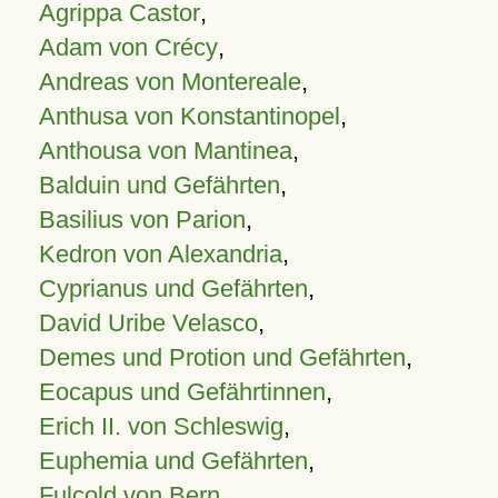
Agrippa Castor
,
Adam von Crécy
,
Andreas von Montereale
,
Anthusa von Konstantinopel
,
Anthousa von Mantinea
,
Balduin und Gefährten
,
Basilius von Parion
,
Kedron von Alexandria
,
Cyprianus und Gefährten
,
David Uribe Velasco
,
Demes und Protion und Gefährten
,
Eocapus und Gefährtinnen
,
Erich II. von Schleswig
,
Euphemia und Gefährten
,
Fulcold von Bern
,