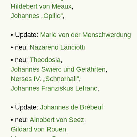
Hildebert von Meaux
,
Johannes „Opilio”
,
• Update:
Marie von der Menschwerdung
• neu:
Nazareno Lanciotti
• neu:
Theodosia
,
Johannes Swierc und Gefährten
,
Nerses IV. „Schnorhali”
,
Johannes Franziskus Lefranc
,
• Update:
Johannes de Brébeuf
• neu:
Alnobert von Seez
,
Gildard von Rouen
,