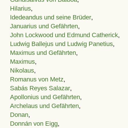
Hilarius
,
Idedeandus und seine Brüder
,
Januarius und Gefährten
,
John Lockwood und Edmund Catherick
,
Ludwig Ballejus und Ludwig Panetius
,
Maximus und Gefährten
,
Maximus
,
Nikolaus
,
Romanus von Metz
,
Sabás Reyes Salazar
,
Apollonius und Gefährten
,
Archelaus und Gefährten
,
Donan
,
Donnán von Eigg
,