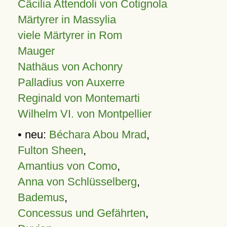
Cäcilia Attendoli von Cotignola
Märtyrer in Massylia
viele Märtyrer in Rom
Mauger
Nathäus von Achonry
Palladius von Auxerre
Reginald von Montemarti
Wilhelm VI. von Montpellier
• neu:
Béchara Abou Mrad
,
Fulton Sheen
,
Amantius von Como
,
Anna von Schlüsselberg
,
Bademus
,
Concessus und Gefährten
,