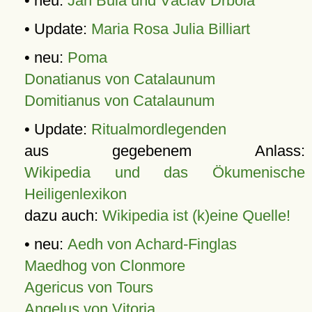
• neu:
Jan Bula und Václav Drbola
• Update:
Maria Rosa Julia Billiart
• neu:
Poma
Donatianus von Catalaunum
Domitianus von Catalaunum
• Update:
Ritualmordlegenden
aus gegebenem Anlass:
Wikipedia und das Ökumenische
Heiligenlexikon
dazu auch:
Wikipedia ist (k)eine Quelle!
• neu:
Aedh von Achard-Finglas
Maedhog von Clonmore
Agericus von Tours
Angelus von Vitoria