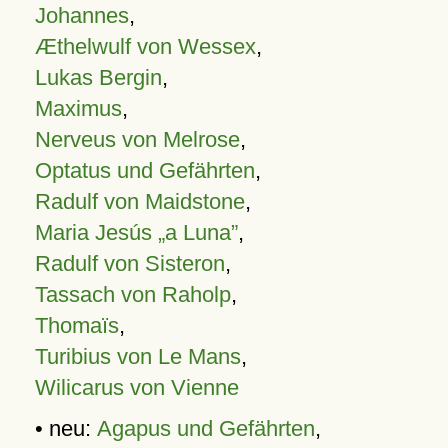
Johannes
,
Æthelwulf von Wessex
,
Lukas Bergin
,
Maximus
,
Nerveus von Melrose
,
Optatus und Gefährten
,
Radulf von Maidstone
,
Maria Jesús „a Luna”
,
Radulf von Sisteron
,
Tassach von Raholp
,
Thomaïs
,
Turibius von Le Mans
,
Wilicarus von Vienne
• neu:
Agapus und Gefährten
,