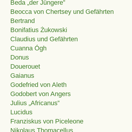
Beda „der Jüngere”
Beocca von Chertsey und Gefährten
Bertrand
Bonifatius Żukowski
Claudius und Gefährten
Cuanna Ógh
Donus
Douerouet
Gaianus
Godefried von Aleth
Godobert von Angers
Julius
Africanus
Lucidus
Franziskus von Piceleone
Nikolaus Thomacellus