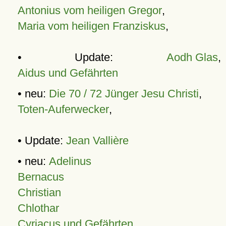
Antonius vom heiligen Gregor
,
Maria vom heiligen Franziskus
,
• Update:
Aodh Glas
,
Aidus und Gefährten
• neu:
Die 70 / 72 Jünger Jesu Christi
,
Toten-Auferwecker
,
• Update:
Jean Vallière
• neu:
Adelinus
Bernacus
Christian
Chlothar
Cyriacus und Gefährten