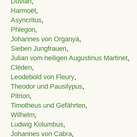
Duvian
,
Harmoët
,
Asyncritus
,
Phlegon
,
Johannes von Organyà
,
Sieben Jungfrauen
,
Julian vom heiligen Augustinus Martinet
,
Cléden
,
Leodebold von Fleury
,
Theodor und Pausilypus
,
Pitrion
,
Timotheus und Gefährten
,
Wilhelm
,
Ludwig Kolumbus
,
Johannes von Cabra
,