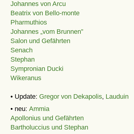
Johannes von Arcu
Beatrix von Bello-monte
Pharmuthios
Johannes
vom Brunnen
Salon und Gefährten
Senach
Stephan
Sympronian Ducki
Wikeranus
• Update:
Gregor von Dekapolis
,
Lauduin
• neu:
Ammia
Apollonius und Gefährten
Bartholuccius und Stephan