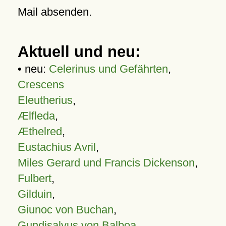
Mail absenden.
Aktuell und neu:
• neu:
Celerinus und Gefährten
,
Crescens
Eleutherius
,
Ælfleda
,
Æthelred
,
Eustachius Avril
,
Miles Gerard und Francis Dickenson
,
Fulbert
,
Gilduin
,
Giunoc von Buchan
,
Gundisalvus von Balboa
,