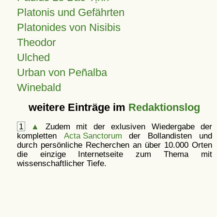
Platonis und Gefährten
Platonides von Nisibis
Theodor
Ulched
Urban von Peñalba
Winebald
weitere Einträge im
Redaktionslog
1
▲
Zudem mit der exlusiven Wiedergabe der
kompletten
Acta Sanctorum
der Bollandisten und
durch persönliche Recherchen an über 10.000 Orten
die einzige Internetseite zum Thema mit
wissenschaftlicher Tiefe.