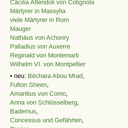
Cäcilia Attendoli von Cotignola
Märtyrer in Massylia
viele Märtyrer in Rom
Mauger
Nathäus von Achonry
Palladius von Auxerre
Reginald von Montemarti
Wilhelm VI. von Montpellier
• neu:
Béchara Abou Mrad
,
Fulton Sheen
,
Amantius von Como
,
Anna von Schlüsselberg
,
Bademus
,
Concessus und Gefährten
,