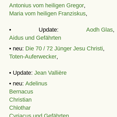
Antonius vom heiligen Gregor
,
Maria vom heiligen Franziskus
,
• Update:
Aodh Glas
,
Aidus und Gefährten
• neu:
Die 70 / 72 Jünger Jesu Christi
,
Toten-Auferwecker
,
• Update:
Jean Vallière
• neu:
Adelinus
Bernacus
Christian
Chlothar
Cyriacus und Gefährten