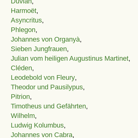
Duvian
,
Harmoët
,
Asyncritus
,
Phlegon
,
Johannes von Organyà
,
Sieben Jungfrauen
,
Julian vom heiligen Augustinus Martinet
,
Cléden
,
Leodebold von Fleury
,
Theodor und Pausilypus
,
Pitrion
,
Timotheus und Gefährten
,
Wilhelm
,
Ludwig Kolumbus
,
Johannes von Cabra
,