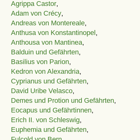
Agrippa Castor
,
Adam von Crécy
,
Andreas von Montereale
,
Anthusa von Konstantinopel
,
Anthousa von Mantinea
,
Balduin und Gefährten
,
Basilius von Parion
,
Kedron von Alexandria
,
Cyprianus und Gefährten
,
David Uribe Velasco
,
Demes und Protion und Gefährten
,
Eocapus und Gefährtinnen
,
Erich II. von Schleswig
,
Euphemia und Gefährten
,
Fulcold von Bern
,