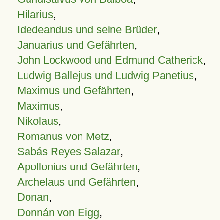
Hilarius
,
Idedeandus und seine Brüder
,
Januarius und Gefährten
,
John Lockwood und Edmund Catherick
,
Ludwig Ballejus und Ludwig Panetius
,
Maximus und Gefährten
,
Maximus
,
Nikolaus
,
Romanus von Metz
,
Sabás Reyes Salazar
,
Apollonius und Gefährten
,
Archelaus und Gefährten
,
Donan
,
Donnán von Eigg
,