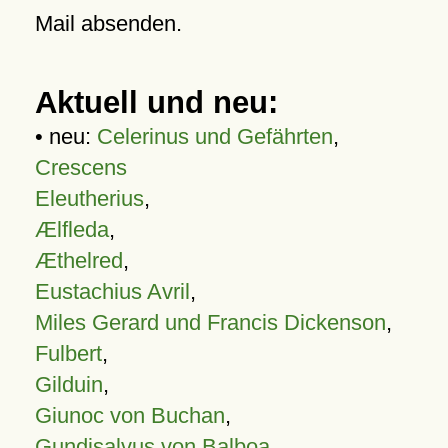
Mail absenden.
Aktuell und neu:
• neu:
Celerinus und Gefährten
,
Crescens
Eleutherius
,
Ælfleda
,
Æthelred
,
Eustachius Avril
,
Miles Gerard und Francis Dickenson
,
Fulbert
,
Gilduin
,
Giunoc von Buchan
,
Gundisalvus von Balboa
,