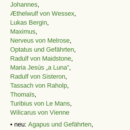
Johannes
,
Æthelwulf von Wessex
,
Lukas Bergin
,
Maximus
,
Nerveus von Melrose
,
Optatus und Gefährten
,
Radulf von Maidstone
,
Maria Jesús „a Luna”
,
Radulf von Sisteron
,
Tassach von Raholp
,
Thomaïs
,
Turibius von Le Mans
,
Wilicarus von Vienne
• neu:
Agapus und Gefährten
,