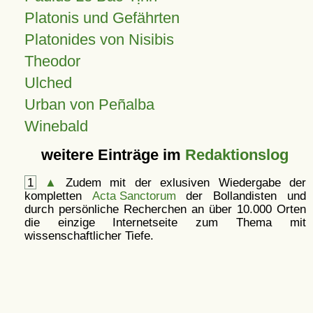
Platonis und Gefährten
Platonides von Nisibis
Theodor
Ulched
Urban von Peñalba
Winebald
weitere Einträge im
Redaktionslog
1
▲
Zudem mit der exlusiven Wiedergabe der
kompletten
Acta Sanctorum
der Bollandisten und
durch persönliche Recherchen an über 10.000 Orten
die einzige Internetseite zum Thema mit
wissenschaftlicher Tiefe.