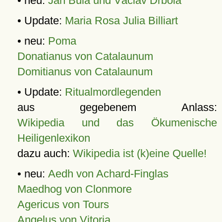
• neu:
Jan Bula und Václav Drbola
• Update:
Maria Rosa Julia Billiart
• neu:
Poma
Donatianus von Catalaunum
Domitianus von Catalaunum
• Update:
Ritualmordlegenden
aus gegebenem Anlass:
Wikipedia und das Ökumenische
Heiligenlexikon
dazu auch:
Wikipedia ist (k)eine Quelle!
• neu:
Aedh von Achard-Finglas
Maedhog von Clonmore
Agericus von Tours
Angelus von Vitoria