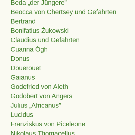
Beda „der Jüngere”
Beocca von Chertsey und Gefährten
Bertrand
Bonifatius Żukowski
Claudius und Gefährten
Cuanna Ógh
Donus
Douerouet
Gaianus
Godefried von Aleth
Godobert von Angers
Julius
Africanus
Lucidus
Franziskus von Piceleone
Nikolaus Thomacellus