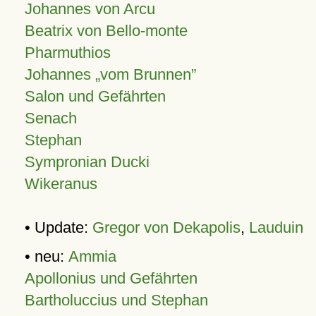
Johannes von Arcu
Beatrix von Bello-monte
Pharmuthios
Johannes
vom Brunnen
Salon und Gefährten
Senach
Stephan
Sympronian Ducki
Wikeranus
• Update:
Gregor von Dekapolis
,
Lauduin
• neu:
Ammia
Apollonius und Gefährten
Bartholuccius und Stephan