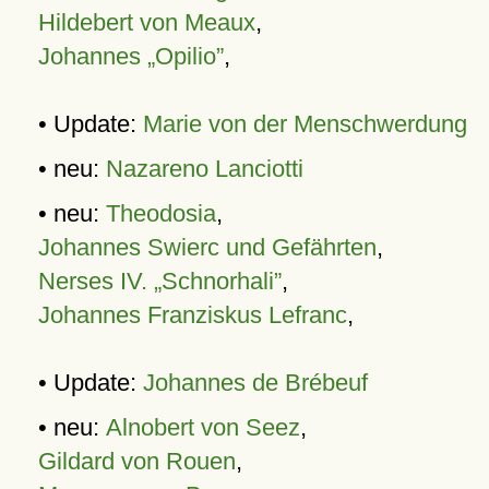
Hildebert von Meaux
,
Johannes „Opilio”
,
• Update:
Marie von der Menschwerdung
• neu:
Nazareno Lanciotti
• neu:
Theodosia
,
Johannes Swierc und Gefährten
,
Nerses IV. „Schnorhali”
,
Johannes Franziskus Lefranc
,
• Update:
Johannes de Brébeuf
• neu:
Alnobert von Seez
,
Gildard von Rouen
,