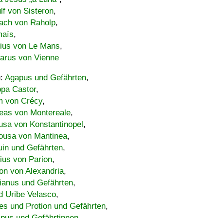
lf von Sisteron
,
ach von Raholp
,
maïs
,
bius von Le Mans
,
carus von Vienne
u:
Agapus und Gefährten
,
ppa Castor
,
 von Crécy
,
eas von Montereale
,
usa von Konstantinopel
,
ousa von Mantinea
,
uin und Gefährten
,
lius von Parion
,
on von Alexandria
,
ianus und Gefährten
,
d Uribe Velasco
,
s und Protion und Gefährten
,
pus und Gefährtinnen
,