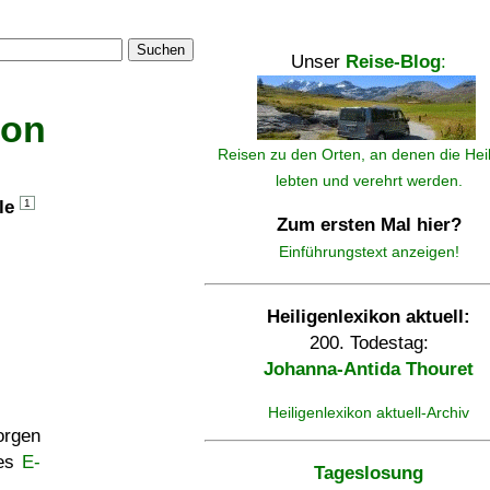
Suchen
Unser
Reise-Blog
:
kon
Reisen zu den Orten, an denen die Hei
lebten und verehrt werden.
lle
1
Zum ersten Mal hier?
Einführungstext anzeigen!
Heiligenlexikon aktuell:
200. Todestag:
Johanna-Antida Thouret
Heiligenlexikon aktuell-Archiv
rgen
ses
E-
Tageslosung