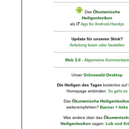
Das
Ökumenische
Heiligenlexikon
als
App für Android-Handys
Update für unseren Stick?
Anleitung lesen oder bestellen
Web 3.0
-
Allgemeine Kommentare
Unser
Grünewald-Desktop
Die Heiligen des Tages
kostenlos auf 
Homepage einbinden:
So geht es
Das
Ökumenische Heiligenlexiko
weiterempfehlen?
Banner + links
Was andere über das
Ökumenisch
Heiligenlexikon
sagen:
Lob und Kri