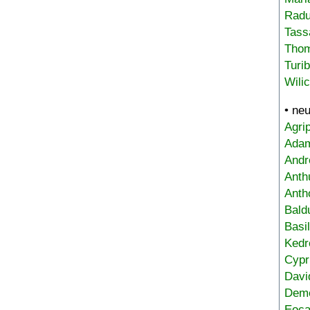
Radu
Tass
Tho
Turi
Wili
• ne
Agri
Adam
Andr
Anth
Anth
Bald
Basi
Kedr
Cypr
Davi
Deme
Eoca