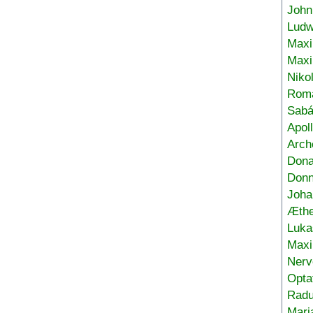
John
Ludw
Maxi
Max
Niko
Roma
Sabá
Apol
Arch
Don
Donn
Joha
Æthe
Luka
Max
Nerv
Opta
Radu
Mari