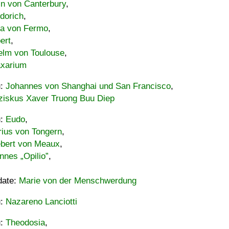
in von Canterbury
,
dorich
,
ia von Fermo
,
ert
,
elm von Toulouse
,
xarium
u:
Johannes von Shanghai und San Francisco
,
ziskus Xaver Truong Buu Diep
u:
Eudo
,
rius von Tongern
,
ebert von Meaux
,
nnes „Opilio”
,
date:
Marie von der Menschwerdung
u:
Nazareno Lanciotti
u:
Theodosia
,