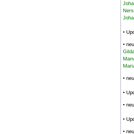
Joha
Ners
Joha
• Up
• ne
Gild
Manv
Mari
• ne
• Up
• ne
• Up
• ne