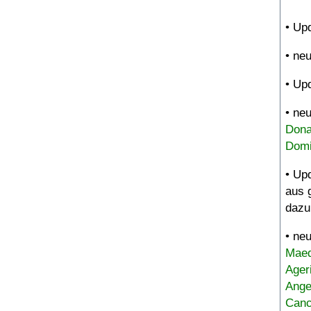
• Up
• ne
• Up
• ne
Dona
Domi
• Up
aus 
dazu
• ne
Maed
Ager
Ange
Canc