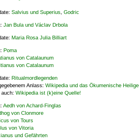
date:
Salvius und Superius
,
Godric
u:
Jan Bula und Václav Drbola
date:
Maria Rosa Julia Billiart
u:
Poma
tianus von Catalaunum
tianus von Catalaunum
date:
Ritualmordlegenden
gegebenem Anlass:
Wikipedia und das Ökumenische Heilige
 auch:
Wikipedia ist (k)eine Quelle!
u:
Aedh von Achard-Finglas
hog von Clonmore
icus von Tours
lus von Vitoria
ianus und Gefährten