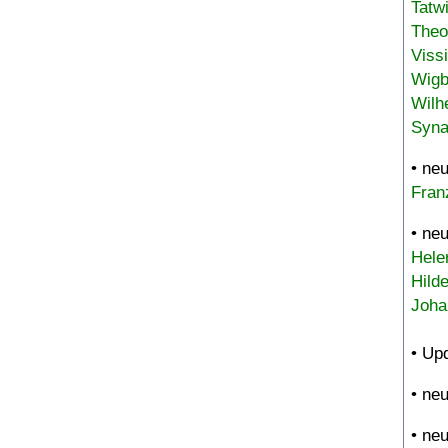
Tatw
Theo
Viss
Wigb
Wilh
Syna
• ne
Fran
• ne
Hele
Hild
Joha
• Up
• ne
• ne