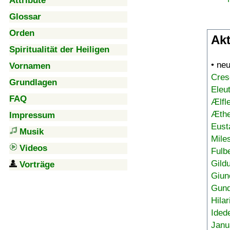
Attribute
Glossar
Orden
Akt
Spiritualität der Heiligen
• ne
Vornamen
Cres
Grundlagen
Eleu
FAQ
Ælfl
Æthe
Impressum
Eust
Musik
Mile
Videos
Fulb
Gild
Vorträge
Giun
Gund
Hilar
Ided
Janu