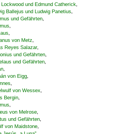
 Lockwood und Edmund Catherick
,
ig Ballejus und Ludwig Panetius
,
mus und Gefährten
,
imus
,
laus
,
nus von Metz
,
s Reyes Salazar
,
lonius und Gefährten
,
elaus und Gefährten
,
an
,
án von Eigg
,
nnes
,
lwulf von Wessex
,
s Bergin
,
imus
,
eus von Melrose
,
tus und Gefährten
,
lf von Maidstone
,
a Jesús „a Luna”
,