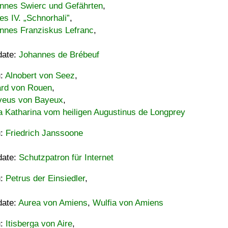
nnes Swierc und Gefährten
,
es IV. „Schnorhali”
,
nnes Franziskus Lefranc
,
date:
Johannes de Brébeuf
u:
Alnobert von Seez
,
ard von Rouen
,
eus von Bayeux
,
a Katharina vom heiligen Augustinus de Longprey
u:
Friedrich Janssoone
date:
Schutzpatron für Internet
u:
Petrus der Einsiedler
,
date:
Aurea von Amiens
,
Wulfia von Amiens
u:
Itisberga von Aire
,