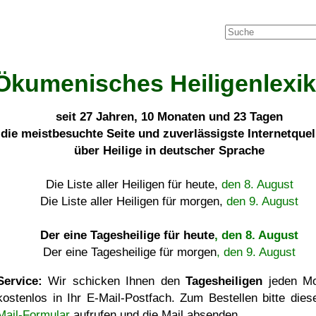
Ökumenisches Heiligenlexi
seit
27 Jahren, 10 Monaten und 23 Tagen
die meistbesuchte Seite und zuverlässigste Internetque
über Heilige in deutscher Sprache
Die Liste aller Heiligen für heute,
den 8. August
Die Liste aller Heiligen für morgen,
den 9. August
Der eine Tagesheilige für heute
, den 8. August
Der eine Tagesheilige für morgen
, den 9. August
Service:
Wir schicken Ihnen den
Tagesheiligen
jeden Mo
kostenlos in Ihr E-Mail-Postfach. Zum Bestellen bitte die
Mail-Formular
aufrufen und die Mail absenden.