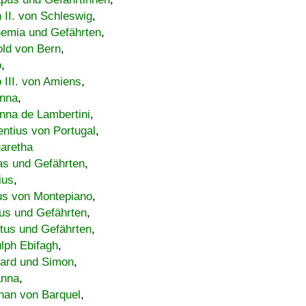
h II. von Schleswig
,
emia und Gefährten
,
old von Bern
,
o
,
 III. von Amiens
,
nna
,
nna de Lambertini
,
entius von Portugal
,
aretha
s und Gefährten
,
ius
,
us von Montepiano
,
us und Gefährten
,
tus und Gefährten
,
lph Ebifagh
,
ard und Simon
,
anna
,
han von Barquel
,