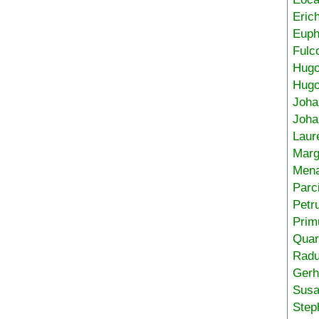
Eric
Euph
Fulc
Hug
Hugo
Joha
Joha
Laur
Marg
Mena
Parc
Petr
Prim
Quar
Radu
Gerh
Sus
Step