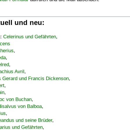
uell und neu:
u:
Celerinus und Gefährten
,
cens
therius
,
eda
,
lred
,
achius Avril
,
s Gerard und Francis Dickenson
,
ert
,
uin
,
oc von Buchan
,
isalvus von Balboa
,
ius
,
eandus und seine Brüder
,
arius und Gefährten
,