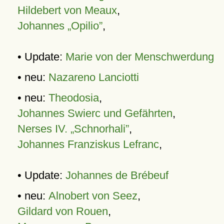
Hildebert von Meaux
,
Johannes „Opilio”
,
• Update:
Marie von der Menschwerdung
• neu:
Nazareno Lanciotti
• neu:
Theodosia
,
Johannes Swierc und Gefährten
,
Nerses IV. „Schnorhali”
,
Johannes Franziskus Lefranc
,
• Update:
Johannes de Brébeuf
• neu:
Alnobert von Seez
,
Gildard von Rouen
,