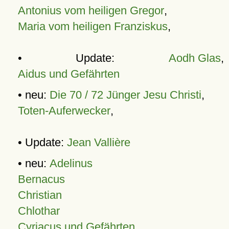
Antonius vom heiligen Gregor
,
Maria vom heiligen Franziskus
,
• Update:
Aodh Glas
,
Aidus und Gefährten
• neu:
Die 70 / 72 Jünger Jesu Christi
,
Toten-Auferwecker
,
• Update:
Jean Vallière
• neu:
Adelinus
Bernacus
Christian
Chlothar
Cyriacus und Gefährten