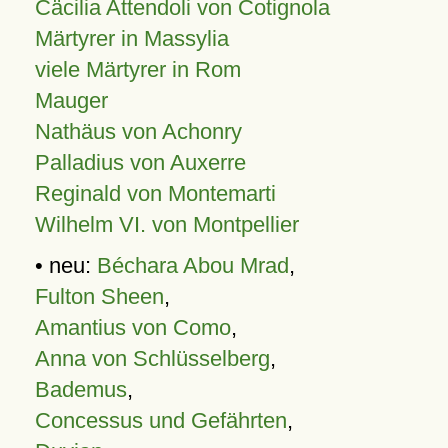
Cäcilia Attendoli von Cotignola
Märtyrer in Massylia
viele Märtyrer in Rom
Mauger
Nathäus von Achonry
Palladius von Auxerre
Reginald von Montemarti
Wilhelm VI. von Montpellier
• neu:
Béchara Abou Mrad
,
Fulton Sheen
,
Amantius von Como
,
Anna von Schlüsselberg
,
Bademus
,
Concessus und Gefährten
,