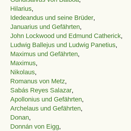
Hilarius
,
Idedeandus und seine Brüder
,
Januarius und Gefährten
,
John Lockwood und Edmund Catherick
,
Ludwig Ballejus und Ludwig Panetius
,
Maximus und Gefährten
,
Maximus
,
Nikolaus
,
Romanus von Metz
,
Sabás Reyes Salazar
,
Apollonius und Gefährten
,
Archelaus und Gefährten
,
Donan
,
Donnán von Eigg
,