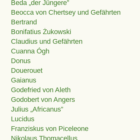
Beda „der Jüngere”
Beocca von Chertsey und Gefährten
Bertrand
Bonifatius Żukowski
Claudius und Gefährten
Cuanna Ógh
Donus
Douerouet
Gaianus
Godefried von Aleth
Godobert von Angers
Julius
Africanus
Lucidus
Franziskus von Piceleone
Nikolaus Thomacellus