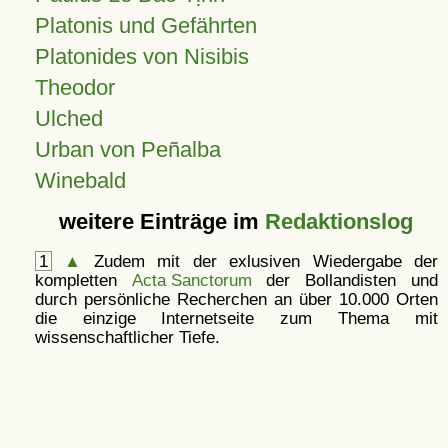
Platonis und Gefährten
Platonides von Nisibis
Theodor
Ulched
Urban von Peñalba
Winebald
weitere Einträge im
Redaktionslog
1
▲
Zudem mit der exlusiven Wiedergabe der
kompletten
Acta Sanctorum
der Bollandisten und
durch persönliche Recherchen an über 10.000 Orten
die einzige Internetseite zum Thema mit
wissenschaftlicher Tiefe.