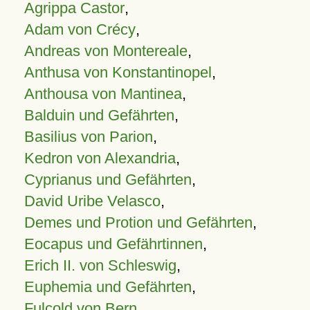
Agrippa Castor
,
Adam von Crécy
,
Andreas von Montereale
,
Anthusa von Konstantinopel
,
Anthousa von Mantinea
,
Balduin und Gefährten
,
Basilius von Parion
,
Kedron von Alexandria
,
Cyprianus und Gefährten
,
David Uribe Velasco
,
Demes und Protion und Gefährten
,
Eocapus und Gefährtinnen
,
Erich II. von Schleswig
,
Euphemia und Gefährten
,
Fulcold von Bern
,