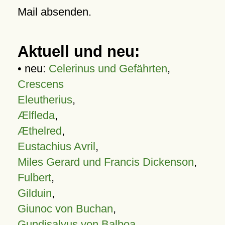
Mail absenden.
Aktuell und neu:
• neu:
Celerinus und Gefährten
,
Crescens
Eleutherius
,
Ælfleda
,
Æthelred
,
Eustachius Avril
,
Miles Gerard und Francis Dickenson
,
Fulbert
,
Gilduin
,
Giunoc von Buchan
,
Gundisalvus von Balboa
,