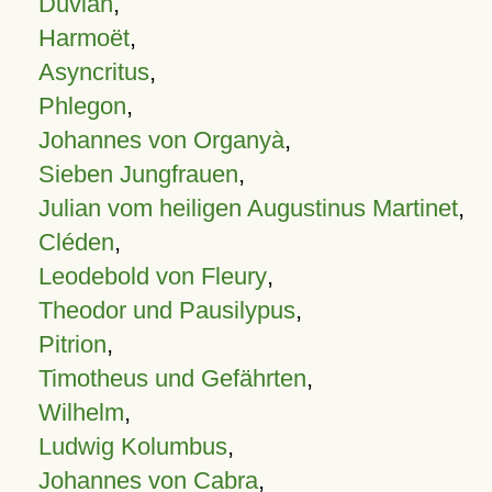
Duvian
,
Harmoët
,
Asyncritus
,
Phlegon
,
Johannes von Organyà
,
Sieben Jungfrauen
,
Julian vom heiligen Augustinus Martinet
,
Cléden
,
Leodebold von Fleury
,
Theodor und Pausilypus
,
Pitrion
,
Timotheus und Gefährten
,
Wilhelm
,
Ludwig Kolumbus
,
Johannes von Cabra
,