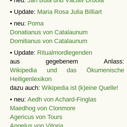
• neu:
Jan Bula und Václav Drbola
• Update:
Maria Rosa Julia Billiart
• neu:
Poma
Donatianus von Catalaunum
Domitianus von Catalaunum
• Update:
Ritualmordlegenden
aus gegebenem Anlass:
Wikipedia und das Ökumenische
Heiligenlexikon
dazu auch:
Wikipedia ist (k)eine Quelle!
• neu:
Aedh von Achard-Finglas
Maedhog von Clonmore
Agericus von Tours
Angelus von Vitoria