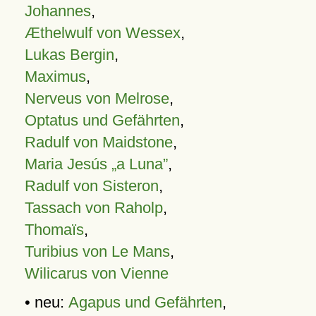
Johannes
,
Æthelwulf von Wessex
,
Lukas Bergin
,
Maximus
,
Nerveus von Melrose
,
Optatus und Gefährten
,
Radulf von Maidstone
,
Maria Jesús „a Luna”
,
Radulf von Sisteron
,
Tassach von Raholp
,
Thomaïs
,
Turibius von Le Mans
,
Wilicarus von Vienne
• neu:
Agapus und Gefährten
,