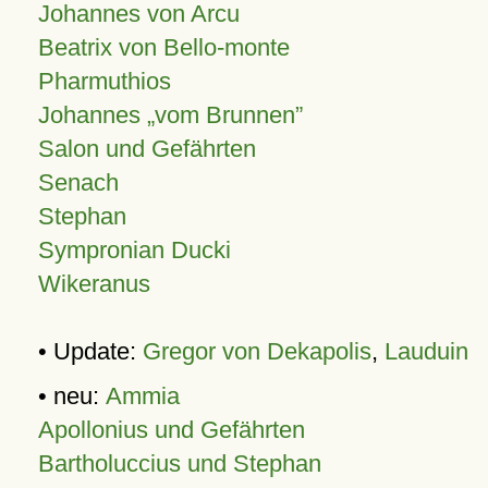
Johannes von Arcu
Beatrix von Bello-monte
Pharmuthios
Johannes
vom Brunnen
Salon und Gefährten
Senach
Stephan
Sympronian Ducki
Wikeranus
• Update:
Gregor von Dekapolis
,
Lauduin
• neu:
Ammia
Apollonius und Gefährten
Bartholuccius und Stephan