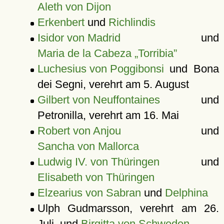
Aleth von Dijon
Erkenbert
und
Richlindis
Isidor von Madrid
und
Maria de la Cabeza „Torribia”
Luchesius von Poggibonsi
und Bona
dei Segni, verehrt am 5. August
Gilbert von Neuffontaines
und
Petronilla, verehrt am 16. Mai
Robert von Anjou
und
Sancha von Mallorca
Ludwig IV. von Thüringen
und
Elisabeth von Thüringen
Elzearius von Sabran
und
Delphina
Ulph Gudmarsson, verehrt am 26.
Juli, und
Birgitta von Schweden