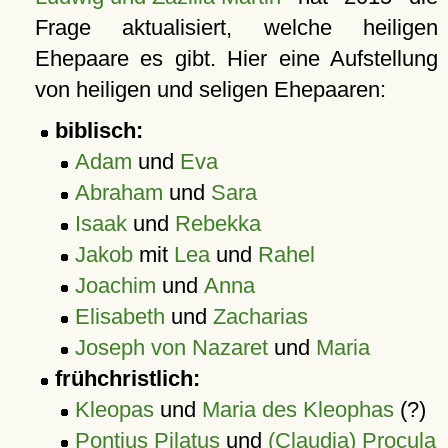
Frage aktualisiert, welche heiligen
Ehepaare es gibt. Hier eine Aufstellung
von heiligen und seligen Ehepaaren:
biblisch:
Adam
und
Eva
Abraham
und
Sara
Isaak
und
Rebekka
Jakob
mit
Lea
und
Rahel
Joachim
und
Anna
Elisabeth
und
Zacharias
Joseph von Nazaret
und
Maria
frühchristlich:
Kleopas
und
Maria des Kleophas
(?)
Pontius Pilatus
und
(Claudia) Procula