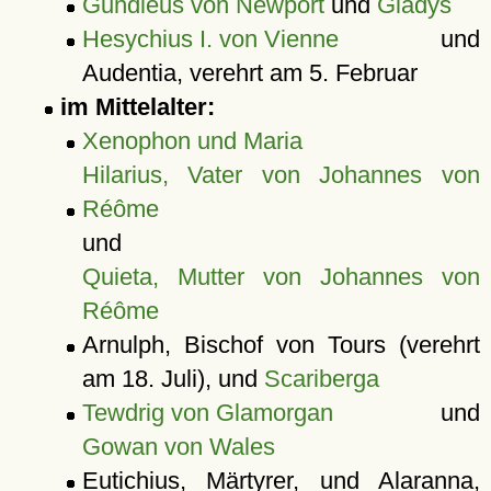
Gundleus von Newport
und
Gladys
Hesychius I. von Vienne
und
Audentia, verehrt am 5. Februar
im Mittelalter:
Xenophon und Maria
Hilarius, Vater von Johannes von
Réôme
und
Quieta, Mutter von Johannes von
Réôme
Arnulph, Bischof von Tours (verehrt
am 18. Juli), und
Scariberga
Tewdrig von Glamorgan
und
Gowan von Wales
Eutichius, Märtyrer, und Alaranna,