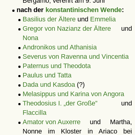
Bergamo, verehrt am 9. Juni
nach der
konstantinischen Wende
:
Basilius der Ältere
und
Emmelia
Gregor von Nazianz der Ältere
und
Nona
Andronikos und Athanisia
Severus von Ravenna und Vincentia
Paternus und Theodota
Paulus und Tatta
Dada und Kasdoa
(?)
Melasippus und Karina von Angora
Theodosius I. „der Große”
und
Flaccilla
Amator von Auxerre
und Martha,
Nonne im Kloster in Ariaco bei