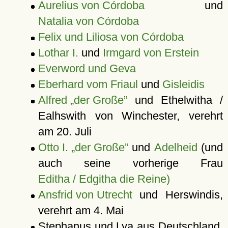
Aurelius von Córdoba
und
Natalia von Córdoba
Felix und Liliosa von Córdoba
Lothar I.
und
Irmgard von Erstein
Everword und Geva
Eberhard vom Friaul
und
Gisleidis
Alfred „der Große”
und Ethelwitha /
Ealhswith von Winchester, verehrt
am 20. Juli
Otto I. „der Große”
und
Adelheid
(und
auch seine vorherige Frau
Editha / Edgitha die Reine)
Ansfrid von Utrecht
und Herswindis,
verehrt am 4. Mai
Stephanus und Lya aus Deutschland,